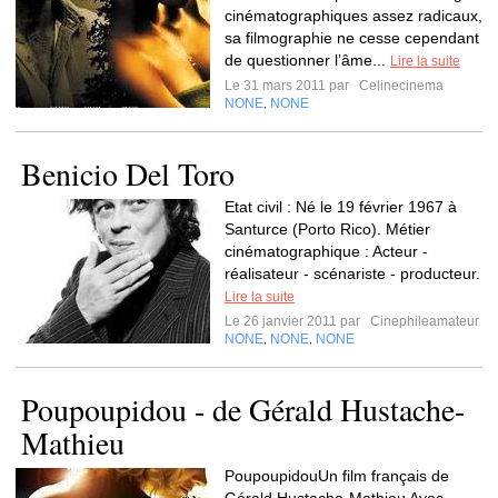
cinématographiques assez radicaux,
sa filmographie ne cesse cependant
de questionner l’âme...
Lire la suite
Le 31 mars 2011 par
Celinecinema
NONE
NONE
,
Benicio Del Toro
Etat civil : Né le 19 février 1967 à
Santurce (Porto Rico). Métier
cinématographique : Acteur -
réalisateur - scénariste - producteur.
Lire la suite
Le 26 janvier 2011 par
Cinephileamateur
NONE
NONE
NONE
,
,
Poupoupidou - de Gérald Hustache-
Mathieu
PoupoupidouUn film français de