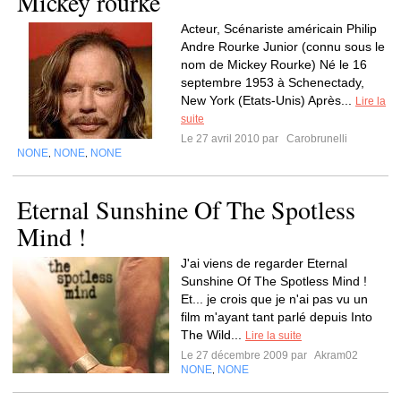
Mickey rourke
Acteur, Scénariste américain Philip
Andre Rourke Junior (connu sous le
nom de Mickey Rourke) Né le 16
septembre 1953 à Schenectady,
New York (Etats-Unis) Après...
Lire la
suite
Le 27 avril 2010 par
Carobrunelli
NONE
NONE
NONE
,
,
Eternal Sunshine Of The Spotless
Mind !
J'ai viens de regarder Eternal
Sunshine Of The Spotless Mind !
Et... je crois que je n'ai pas vu un
film m'ayant tant parlé depuis Into
The Wild...
Lire la suite
Le 27 décembre 2009 par
Akram02
NONE
NONE
,