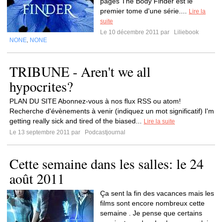
pages The Body Finder est le
premier tome d'une série....
Lire la
suite
Le 10 décembre 2011 par
Liliebook
NONE
NONE
,
TRIBUNE - Aren't we all
hypocrites?
PLAN DU SITE Abonnez-vous à nos flux RSS ou atom!
Recherche d'évènements à venir (indiquez un mot significatif) I'm
getting really sick and tired of the biased...
Lire la suite
Le 13 septembre 2011 par
Podcastjournal
Cette semaine dans les salles: le 24
août 2011
Ça sent la fin des vacances mais les
films sont encore nombreux cette
semaine . Je pense que certains