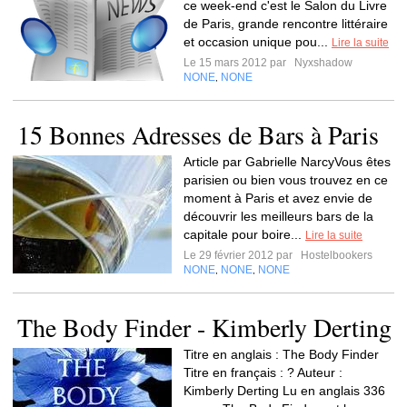
ce week-end c'est le Salon du Livre
de Paris, grande rencontre littéraire
et occasion unique pou...
Lire la suite
Le 15 mars 2012 par
Nyxshadow
NONE
NONE
,
15 Bonnes Adresses de Bars à Paris
Article par Gabrielle NarcyVous êtes
parisien ou bien vous trouvez en ce
moment à Paris et avez envie de
découvrir les meilleurs bars de la
capitale pour boire...
Lire la suite
Le 29 février 2012 par
Hostelbookers
NONE
NONE
NONE
,
,
The Body Finder - Kimberly Derting
Titre en anglais : The Body Finder
Titre en français : ? Auteur :
Kimberly Derting Lu en anglais 336