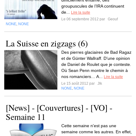
difficilement entamé, des
groupuscules de l’IRA continuent
de...
Lire la suite
Le 06 septembre 2012 par
Geouf
NONE
NONE
,
La Suisse en zigzags (6)
Des pierres glaciaires de Bad Ragaz
et de Günter Wallraff. D’une opinion
de Daniel de Roulet que je conteste.
Où Sean Penn montre le chemin à
nos romanciers… A...
Lire la suite
Le 15 août 2012 par
Jlk
NONE
NONE
,
[News] - [Couvertures] - [VO] -
Semaine 11
Cette semaine n'est pas une
semaine comme les autres. En effet,