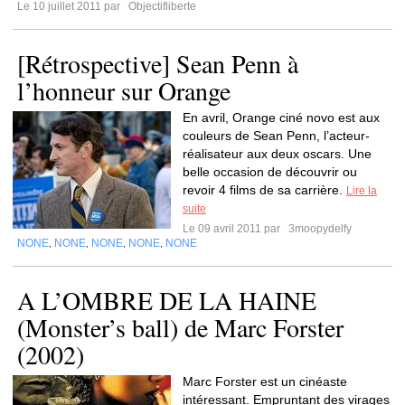
Le 10 juillet 2011 par
Objectifliberte
[Rétrospective] Sean Penn à
l’honneur sur Orange
En avril, Orange ciné novo est aux
couleurs de Sean Penn, l’acteur-
réalisateur aux deux oscars. Une
belle occasion de découvrir ou
revoir 4 films de sa carrière.
Lire la
suite
Le 09 avril 2011 par
3moopydelfy
NONE
NONE
NONE
NONE
NONE
,
,
,
,
A L’OMBRE DE LA HAINE
(Monster’s ball) de Marc Forster
(2002)
Marc Forster est un cinéaste
intéressant. Empruntant des virages