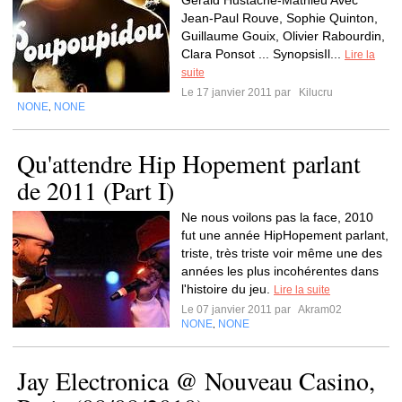
Gérald Hustache-Mathieu Avec
Jean-Paul Rouve, Sophie Quinton,
Guillaume Gouix, Olivier Rabourdin,
Clara Ponsot ... SynopsisIl...
Lire la
suite
Le 17 janvier 2011 par
Kilucru
NONE
NONE
,
Qu'attendre Hip Hopement parlant
de 2011 (Part I)
Ne nous voilons pas la face, 2010
fut une année HipHopement parlant,
triste, très triste voir même une des
années les plus incohérentes dans
l'histoire du jeu.
Lire la suite
Le 07 janvier 2011 par
Akram02
NONE
NONE
,
Jay Electronica @ Nouveau Casino,