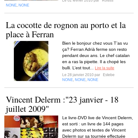
Le 02 février 2010 par
Roltiss
NONE
NONE
,
La cocotte de rognon au porto et la
place à Ferran
Bien le bonjour chez vous T’as vu
ça? Ferran Adrià ferme son resto
pendant deux ans. Le chef catalan
en a ras la pipette. Il a chopé les
bulli. L’est tout...
Lire la suite
Le 28 janvier 2010 par
Estebe
NONE
NONE
NONE
,
,
Vincent Delerm :"23 janvier - 18
juillet 2009"
Le livre-DVD live de Vincent Delerm,
est sorti : un livre de 144 pages
avec photos et textes de Vincent
Delerm sur sa tournée effectuée