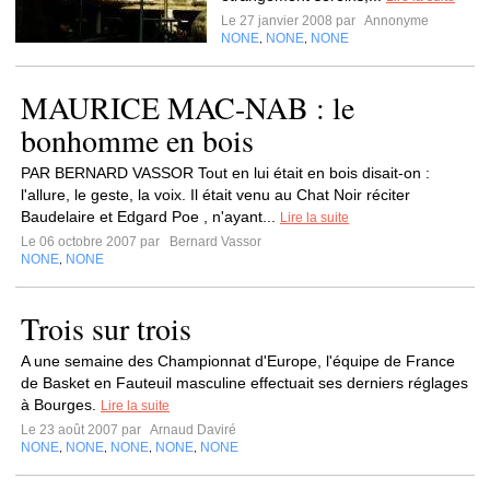
Le 27 janvier 2008 par
Annonyme
NONE
NONE
NONE
,
,
MAURICE MAC-NAB : le
bonhomme en bois
PAR BERNARD VASSOR Tout en lui était en bois disait-on :
l'allure, le geste, la voix. Il était venu au Chat Noir réciter
Baudelaire et Edgard Poe , n'ayant...
Lire la suite
Le 06 octobre 2007 par
Bernard Vassor
NONE
NONE
,
Trois sur trois
A une semaine des Championnat d'Europe, l'équipe de France
de Basket en Fauteuil masculine effectuait ses derniers réglages
à Bourges.
Lire la suite
Le 23 août 2007 par
Arnaud Daviré
NONE
NONE
NONE
NONE
NONE
,
,
,
,