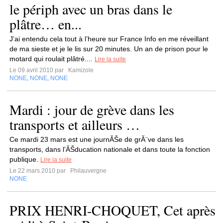
le périph avec un bras dans le
plâtre… en...
J’ai entendu cela tout à l’heure sur France Info en me réveillant
de ma sieste et je le lis sur 20 minutes. Un an de prison pour le
motard qui roulait plâtré....
Lire la suite
Le 09 avril 2010 par
Kamizole
NONE
NONE
NONE
,
,
Mardi : jour de grève dans les
transports et ailleurs …
Ce mardi 23 mars est une journĂŠe de grĂ¨ve dans les
transports, dans l’ĂŠducation nationale et dans toute la fonction
publique.
Lire la suite
Le 22 mars 2010 par
Philauvergne
NONE
PRIX HENRI-CHOQUET, Cet après