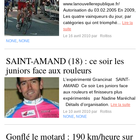
www.lanouvellerepublique.fr/
Autorisation du 03.02.2005 En 2009,
Les quatre vainqueurs du jour, par
catégories qui ont triomphé...
Lire la
suite
Le 16 avril 2010 par
Roltiss
NONE
NONE
,
SAINT-AMAND (18) : ce soir les
juniors face aux rouleurs
L'expérimenté Grancinat SAINT-
AMAND Ce soir Les juniors face
aux rouleurs et finisseurs plus
expérimentés par Nadine Maréchal
Détails d’organisation.
Lire la suite
Le 10 avril 2010 par
Roltiss
NONE
NONE
,
Gonflé le motard : 190 km/heure sur