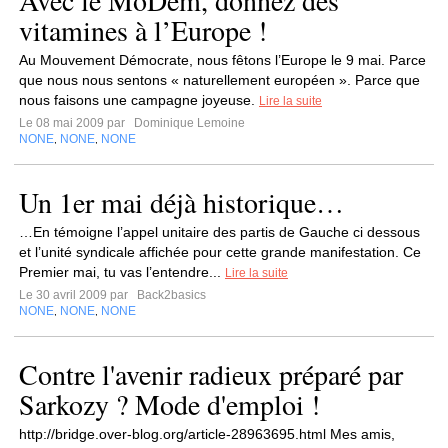
Avec le MoDem, donnez des
vitamines à l’Europe !
Au Mouvement Démocrate, nous fêtons l’Europe le 9 mai. Parce
que nous nous sentons « naturellement européen ». Parce que
nous faisons une campagne joyeuse.
Lire la suite
Le 08 mai 2009 par
Dominique Lemoine
NONE
NONE
NONE
,
,
Un 1er mai déjà historique…
…En témoigne l’appel unitaire des partis de Gauche ci dessous
et l’unité syndicale affichée pour cette grande manifestation. Ce
Premier mai, tu vas l’entendre...
Lire la suite
Le 30 avril 2009 par
Back2basics
NONE
NONE
NONE
,
,
Contre l'avenir radieux préparé par
Sarkozy ? Mode d'emploi !
http://bridge.over-blog.org/article-28963695.html Mes amis,