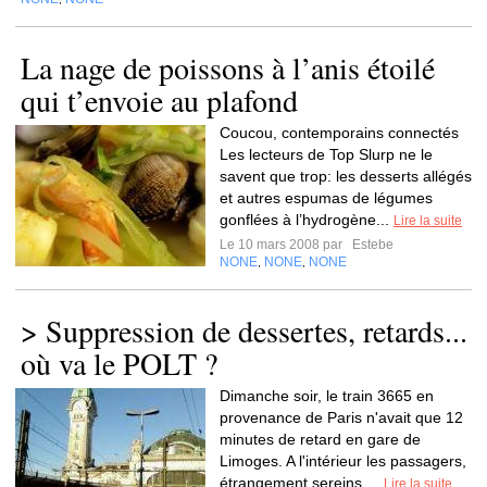
La nage de poissons à l’anis étoilé
qui t’envoie au plafond
Coucou, contemporains connectés
Les lecteurs de Top Slurp ne le
savent que trop: les desserts allégés
et autres espumas de légumes
gonflées à l’hydrogène...
Lire la suite
Le 10 mars 2008 par
Estebe
NONE
NONE
NONE
,
,
> Suppression de dessertes, retards...
où va le POLT ?
Dimanche soir, le train 3665 en
provenance de Paris n'avait que 12
minutes de retard en gare de
Limoges. A l'intérieur les passagers,
étrangement sereins,...
Lire la suite