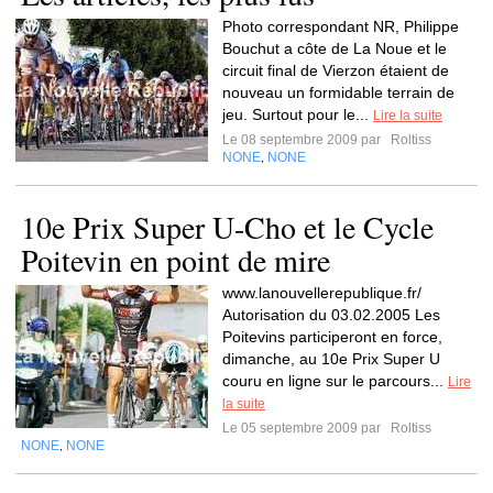
Photo correspondant NR, Philippe
Bouchut a côte de La Noue et le
circuit final de Vierzon étaient de
nouveau un formidable terrain de
jeu. Surtout pour le...
Lire la suite
Le 08 septembre 2009 par
Roltiss
NONE
NONE
,
10e Prix Super U-Cho et le Cycle
Poitevin en point de mire
www.lanouvellerepublique.fr/
Autorisation du 03.02.2005 Les
Poitevins participeront en force,
dimanche, au 10e Prix Super U
couru en ligne sur le parcours...
Lire
la suite
Le 05 septembre 2009 par
Roltiss
NONE
NONE
,