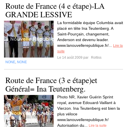
Route de France (4 e étape)-LA
GRANDE LESSIVE
La formidable équipe Columbia avait
placé en tête Ina Teutenberg. A
Saint-Pourçain, changement,
Anderson est devenu leader.
www.lanouvellerepublique.fr/...
Lire la
suite
Le 14 août 2009 par
Roltiss
NONE
NONE
,
Route de France (3 e étape)et
Général= Ina Teutenberg.
Photo NR, Xavier Guérin Sprint
royal, avenue Edouard-Vaillant à
Vierzon. Ina Teutenberg est bien la
plus véloce
www.lanouvellerepublique.fr/
Autorisation du...
Lire la suite