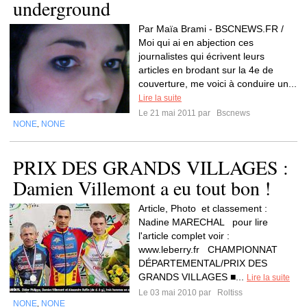
underground
Par Maïa Brami - BSCNEWS.FR /
Moi qui ai en abjection ces
journalistes qui écrivent leurs
articles en brodant sur la 4e de
couverture, me voici à conduire un...
Lire la suite
Le 21 mai 2011 par
Bscnews
NONE
NONE
,
PRIX DES GRANDS VILLAGES :
Damien Villemont a eu tout bon !
Article, Photo et classement :
Nadine MARECHAL pour lire
l'article complet voir :
www.leberry.fr CHAMPIONNAT
DÉPARTEMENTAL/PRIX DES
GRANDS VILLAGES ■...
Lire la suite
Le 03 mai 2010 par
Roltiss
NONE
NONE
,