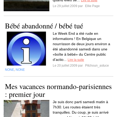
quand elles se...
Lire la suite
Le 29 juillet 2009 par
Ellie Page
Bébé abandonné / bébé tué
Le Week End a été rude en
informations ! En Belgique un
nourrisson de deux jours environ a
été abandonné samedi dans une
«boîte à bébé» du Centre public
d’actio...
Lire la suite
Le 20 juillet 2009 par
Pitchoun_astuce
NONE
NONE
,
Mes vacances normando-parisiennes
: premier jour
Je suis donc parti samedi matin à
7h30. Les routes étaient très
tranquilles. Du coup, je suis arrivé