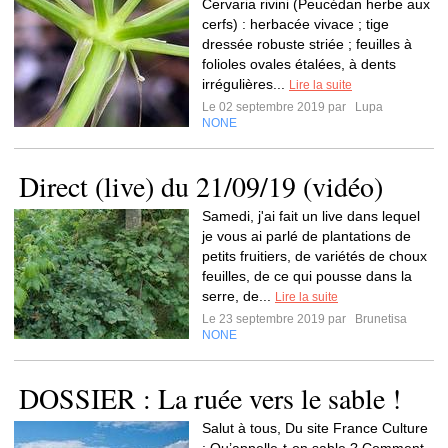
Cervaria rivini (Peucédan herbe aux
cerfs) : herbacée vivace ; tige
dressée robuste striée ; feuilles à
folioles ovales étalées, à dents
irrégulières...
Lire la suite
Le 02 septembre 2019 par
Lupa
NONE
Direct (live) du 21/09/19 (vidéo)
Samedi, j'ai fait un live dans lequel
je vous ai parlé de plantations de
petits fruitiers, de variétés de choux
feuilles, de ce qui pousse dans la
serre, de...
Lire la suite
Le 23 septembre 2019 par
Brunetisa
NONE
DOSSIER : La ruée vers le sable !
Salut à tous, Du site France Culture