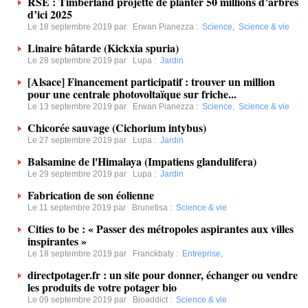
RSE : Timberland projette de planter 50 millions d’arbres
d’ici 2025
Le 18 septembre 2019 par
Erwan Pianezza
:
Science
,
Science & vie
Linaire bâtarde (Kickxia spuria)
Le 28 septembre 2019 par
Lupa
:
Jardin
[Alsace] Financement participatif : trouver un million
pour une centrale photovoltaïque sur friche...
Le 13 septembre 2019 par
Erwan Pianezza
:
Science
,
Science & vie
Chicorée sauvage (Cichorium intybus)
Le 27 septembre 2019 par
Lupa
:
Jardin
Balsamine de l'Himalaya (Impatiens glandulifera)
Le 29 septembre 2019 par
Lupa
:
Jardin
Fabrication de son éolienne
Le 11 septembre 2019 par
Brunetisa
:
Science & vie
Cities to be : « Passer des métropoles aspirantes aux villes
inspirantes »
Le 18 septembre 2019 par
Franckbaty
:
Entreprise
,
directpotager.fr : un site pour donner, échanger ou vendre
les produits de votre potager bio
Le 09 septembre 2019 par
Bioaddict
:
Science & vie