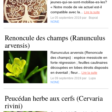
jeunes-qui-se-sont-mobilise-es-les?
« Notre mode de vie actuel est-il
compatible avec la...
Lire la suite
Le 05 septembre 2019 par
Boprat
NONE
Renoncule des champs (Ranunculus
arvensis)
Ranunculus arvensis (Renoncule
des champs) : espèce messicole en
forte régression ; feuilles caulinaires
découpées en lobes étroits disposés
en éventail ; fleur...
Lire la suite
Le 09 septembre 2019 par
Lupa
NONE
Peucédan herbe aux cerfs (Cervaria
rivini)