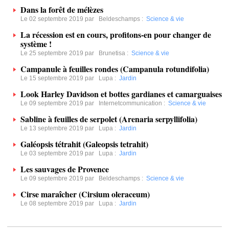
Dans la forêt de mélèzes
Le 02 septembre 2019 par
Beldeschamps
:
Science & vie
La récession est en cours, profitons-en pour changer de
système !
Le 25 septembre 2019 par
Brunetisa
:
Science & vie
Campanule à feuilles rondes (Campanula rotundifolia)
Le 15 septembre 2019 par
Lupa
:
Jardin
Look Harley Davidson et bottes gardianes et camarguaises
Le 09 septembre 2019 par
Internetcommunication
:
Science & vie
Sabline à feuilles de serpolet (Arenaria serpyllifolia)
Le 13 septembre 2019 par
Lupa
:
Jardin
Galéopsis tétrahit (Galeopsis tetrahit)
Le 03 septembre 2019 par
Lupa
:
Jardin
Les sauvages de Provence
Le 09 septembre 2019 par
Beldeschamps
:
Science & vie
Cirse maraîcher (Cirsium oleraceum)
Le 08 septembre 2019 par
Lupa
:
Jardin