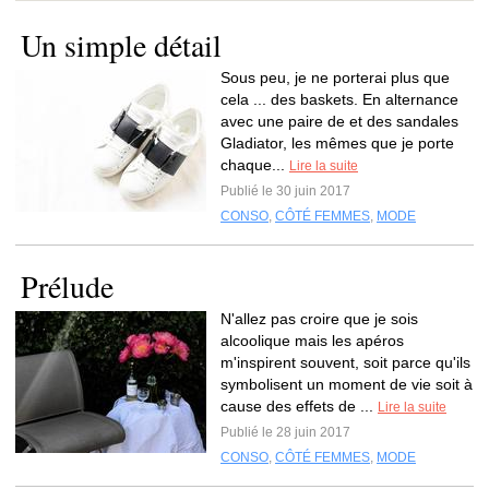
Un simple détail
Sous peu, je ne porterai plus que
cela ... des baskets. En alternance
avec une paire de et des sandales
Gladiator, les mêmes que je porte
chaque...
Lire la suite
Publié le 30 juin 2017
CONSO
,
CÔTÉ FEMMES
,
MODE
Prélude
N'allez pas croire que je sois
alcoolique mais les apéros
m'inspirent souvent, soit parce qu'ils
symbolisent un moment de vie soit à
cause des effets de ...
Lire la suite
Publié le 28 juin 2017
CONSO
,
CÔTÉ FEMMES
,
MODE