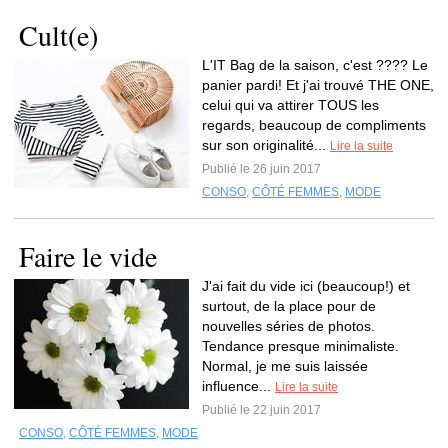
Cult(e)
L'IT Bag de la saison, c'est ???? Le
panier pardi! Et j'ai trouvé THE ONE,
celui qui va attirer TOUS les
regards, beaucoup de compliments
sur son originalité...
Lire la suite
Publié le 26 juin 2017
CONSO
,
CÔTÉ FEMMES
,
MODE
Faire le vide
J'ai fait du vide ici (beaucoup!) et
surtout, de la place pour de
nouvelles séries de photos.
Tendance presque minimaliste.
Normal, je me suis laissée
influence...
Lire la suite
Publié le 22 juin 2017
CONSO
,
CÔTÉ FEMMES
,
MODE