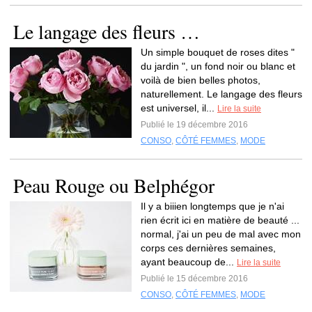
Le langage des fleurs …
Un simple bouquet de roses dites "
du jardin ", un fond noir ou blanc et
voilà de bien belles photos,
naturellement. Le langage des fleurs
est universel, il...
Lire la suite
Publié le 19 décembre 2016
CONSO
,
CÔTÉ FEMMES
,
MODE
Peau Rouge ou Belphégor
Il y a biiien longtemps que je n'ai
rien écrit ici en matière de beauté ...
normal, j'ai un peu de mal avec mon
corps ces dernières semaines,
ayant beaucoup de...
Lire la suite
Publié le 15 décembre 2016
CONSO
,
CÔTÉ FEMMES
,
MODE