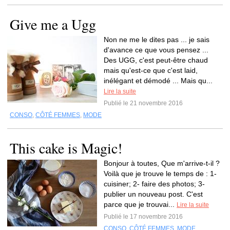
Give me a Ugg
Non ne me le dites pas ... je sais
d'avance ce que vous pensez ...
Des UGG, c'est peut-être chaud
mais qu'est-ce que c'est laid,
inélégant et démodé ... Mais qu...
Lire la suite
Publié le 21 novembre 2016
CONSO
,
CÔTÉ FEMMES
,
MODE
This cake is Magic!
Bonjour à toutes, Que m'arrive-t-il ?
Voilà que je trouve le temps de : 1-
cuisiner; 2- faire des photos; 3-
publier un nouveau post. C'est
parce que je trouvai...
Lire la suite
Publié le 17 novembre 2016
CONSO
,
CÔTÉ FEMMES
,
MODE