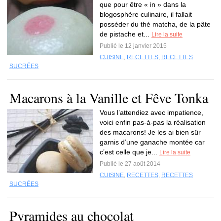
que pour être « in » dans la
blogosphère culinaire, il fallait
posséder du thé matcha, de la pâte
de pistache et...
Lire la suite
Publié le 12 janvier 2015
CUISINE
,
RECETTES
,
RECETTES
SUCRÉES
Macarons à la Vanille et Fêve Tonka
Vous l’attendiez avec impatience,
voici enfin pas-à-pas la réalisation
des macarons! Je les ai bien sûr
garnis d’une ganache montée car
c’est celle que je...
Lire la suite
Publié le 27 août 2014
CUISINE
,
RECETTES
,
RECETTES
SUCRÉES
Pyramides au chocolat