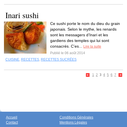
Inari sushi
Ce sushi porte le nom du dieu du grain
japonais. Selon le mythe, les renards
sont les messagers d’Inari et les
gardiens des temples qui lui sont
consacrés. C’es...
Lire la suite
Publié le 06 août 2014
CUISINE
,
RECETTES
,
RECETTES SUCRÉES
1
2
3
4
5
6
7
Accueil
Conditions Générales
Contact
Mentions Légales