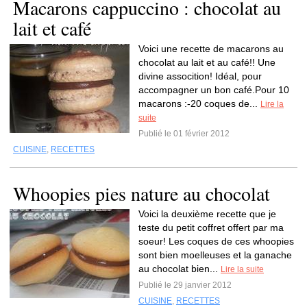
Macarons cappuccino : chocolat au
lait et café
Voici une recette de macarons au
chocolat au lait et au café!! Une
divine assocition! Idéal, pour
accompagner un bon café.Pour 10
macarons :-20 coques de...
Lire la
suite
Publié le 01 février 2012
CUISINE
,
RECETTES
Whoopies pies nature au chocolat
Voici la deuxième recette que je
teste du petit coffret offert par ma
soeur! Les coques de ces whoopies
sont bien moelleuses et la ganache
au chocolat bien...
Lire la suite
Publié le 29 janvier 2012
CUISINE
,
RECETTES