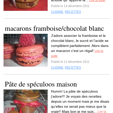
acidulé qu' apporte la...
Lire la suite
Publié le 14 décembre 2011
CUISINE
,
RECETTES
macarons framboise/chocolat blanc
J'adore associer la framboise et le
chocolat blanc, le sucré et l'acide se
complètent parfaitement. Alors dans
un macaron c'est un régal!
Lire la
suite
Publié le 12 décembre 2011
CUISINE
,
RECETTES
Pâte de spéculoos maison
Humm! La pâte de spéculoos
j'adore!!! Je voyais des recettes
depuis un moment mais je me disais
qu'elles ne serait pas mieux que la
vraie!! Mais bon je me suis...
Lire la