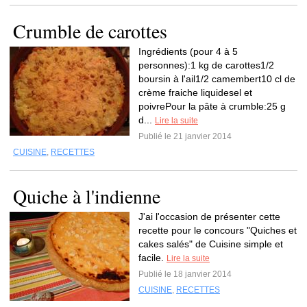
Crumble de carottes
Ingrédients (pour 4 à 5
personnes):1 kg de carottes1/2
boursin à l'ail1/2 camembert10 cl de
crème fraiche liquidesel et
poivrePour la pâte à crumble:25 g
d...
Lire la suite
Publié le 21 janvier 2014
CUISINE
,
RECETTES
Quiche à l'indienne
J'ai l'occasion de présenter cette
recette pour le concours "Quiches et
cakes salés" de Cuisine simple et
facile.
Lire la suite
Publié le 18 janvier 2014
CUISINE
,
RECETTES