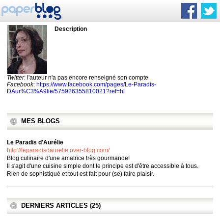
Description
Twitter
: l'auteur n'a pas encore renseigné son compte
Facebook
:
https://www.facebook.com/pages/Le-Paradis-
DAur%C3%A9lie/575926355810021?ref=hl
MES BLOGS
Le Paradis d'Aurélie
http://leparadisdaurelie.over-blog.com/
Blog culinaire d'une amatrice très gourmande!
Il s'agit d'une cuisine simple dont le principe est d'être accessible à tous.
Rien de sophistiqué et tout est fait pour (se) faire plaisir.
DERNIERS ARTICLES (25)