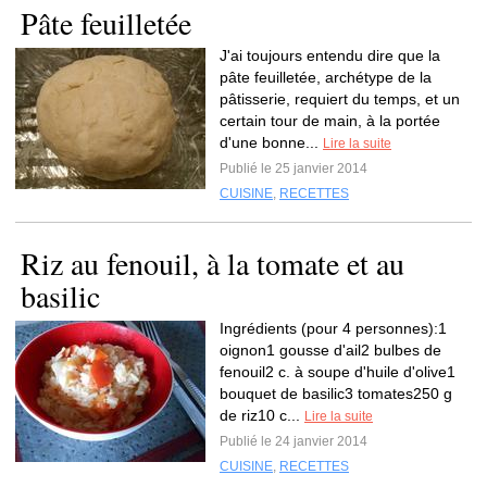
Pâte feuilletée
J'ai toujours entendu dire que la
pâte feuilletée, archétype de la
pâtisserie, requiert du temps, et un
certain tour de main, à la portée
d'une bonne...
Lire la suite
Publié le 25 janvier 2014
CUISINE
,
RECETTES
Riz au fenouil, à la tomate et au
basilic
Ingrédients (pour 4 personnes):1
oignon1 gousse d'ail2 bulbes de
fenouil2 c. à soupe d'huile d'olive1
bouquet de basilic3 tomates250 g
de riz10 c...
Lire la suite
Publié le 24 janvier 2014
CUISINE
,
RECETTES