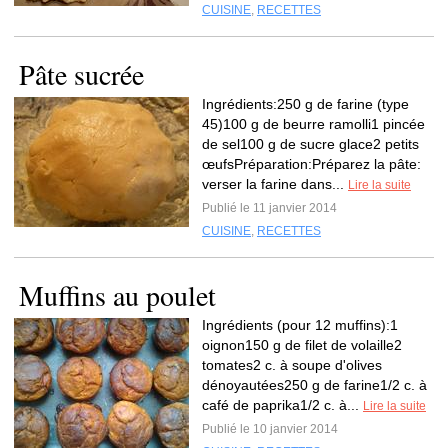
CUISINE
,
RECETTES
Pâte sucrée
Ingrédients:250 g de farine (type
45)100 g de beurre ramolli1 pincée
de sel100 g de sucre glace2 petits
œufsPréparation:Préparez la pâte:
verser la farine dans...
Lire la suite
Publié le 11 janvier 2014
CUISINE
,
RECETTES
Muffins au poulet
Ingrédients (pour 12 muffins):1
oignon150 g de filet de volaille2
tomates2 c. à soupe d'olives
dénoyautées250 g de farine1/2 c. à
café de paprika1/2 c. à...
Lire la suite
Publié le 10 janvier 2014