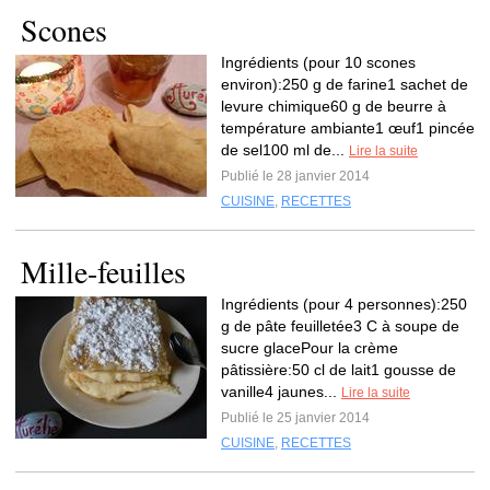
Scones
Ingrédients (pour 10 scones
environ):250 g de farine1 sachet de
levure chimique60 g de beurre à
température ambiante1 œuf1 pincée
de sel100 ml de...
Lire la suite
Publié le 28 janvier 2014
CUISINE
,
RECETTES
Mille-feuilles
Ingrédients (pour 4 personnes):250
g de pâte feuilletée3 C à soupe de
sucre glacePour la crème
pâtissière:50 cl de lait1 gousse de
vanille4 jaunes...
Lire la suite
Publié le 25 janvier 2014
CUISINE
,
RECETTES