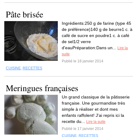
Pâte brisée
Ingrédients:250 g de farine (type 45
de préférence)140 g de beurre1 c. à
café de sucre en poudre1 c. à café
de sel1/2 verre
d'eauPréparation:Dans un...
Lire la
suite
Publié le 18 janvier 2014
CUISINE
,
RECETTES
Meringues françaises
Un grand classique de la pâtisserie
française. Une gourmandise très
simple à réaliser et dont mes
enfants raffolent! J'ai repris ici la
recette du...
Lire la suite
Publié le 17 janvier 2014
CUISINE
,
RECETTES