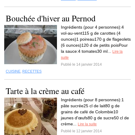
Bouchée d'hiver au Pernod
Ingrédients (pour 4 personnes):4
vol-au-vent115 g de carottes (4
ounces)1 poireau170 g de flageolets
(6 ounces)120 d de petits poisPour
la sauce:4 tomates30 ml...
Lire la
suite
Publié le 14 janvier 2014
CUISINE
,
RECETTES
Tarte à la crème au café
Ingrédients (pour 8 personnes):1
pâte sucrée25 cl de lait80 g de
grains de café de Colombie10
jaunes d'œufs80 g de sucre50 cl de
crème...
Lire la suite
Publié le 12 janvier 2014