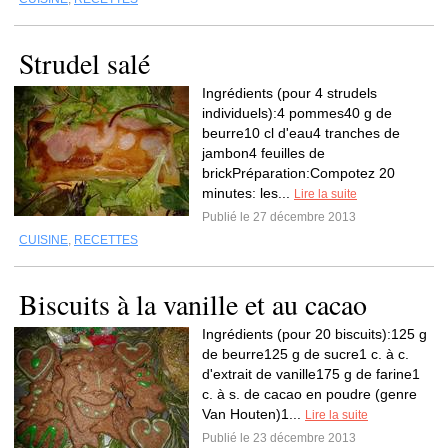
Strudel salé
Ingrédients (pour 4 strudels
individuels):4 pommes40 g de
beurre10 cl d'eau4 tranches de
jambon4 feuilles de
brickPréparation:Compotez 20
minutes: les...
Lire la suite
Publié le 27 décembre 2013
CUISINE
,
RECETTES
Biscuits à la vanille et au cacao
Ingrédients (pour 20 biscuits):125 g
de beurre125 g de sucre1 c. à c.
d'extrait de vanille175 g de farine1
c. à s. de cacao en poudre (genre
Van Houten)1...
Lire la suite
Publié le 23 décembre 2013