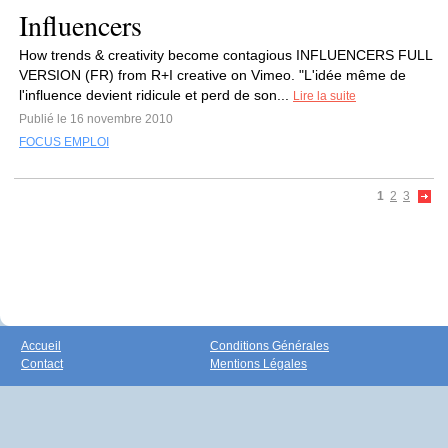
Influencers
How trends & creativity become contagious INFLUENCERS FULL
VERSION (FR) from R+I creative on Vimeo. "L'idée même de
l'influence devient ridicule et perd de son...
Lire la suite
Publié le 16 novembre 2010
FOCUS EMPLOI
1
2
3
Accueil
Conditions Générales
Contact
Mentions Légales