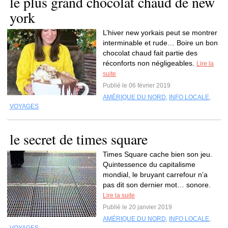
le plus grand chocolat chaud de new
york
L’hiver new yorkais peut se montrer
interminable et rude… Boire un bon
chocolat chaud fait partie des
réconforts non négligeables.
Lire la
suite
Publié le 06 février 2019
AMÉRIQUE DU NORD
,
INFO LOCALE
,
VOYAGES
le secret de times square
Times Square cache bien son jeu.
Quintessence du capitalisme
mondial, le bruyant carrefour n’a
pas dit son dernier mot… sonore.
Lire la suite
Publié le 20 janvier 2019
AMÉRIQUE DU NORD
,
INFO LOCALE
,