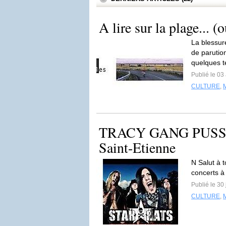
A lire sur la plage... (o
La blessur
de parutio
quelques t
Publié le 03
CULTURE
,
TRACY GANG PUSSY 
Saint-Etienne
N Salut à t
concerts à
Publié le 30
CULTURE
,