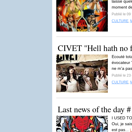
laissé quel
moment de 
Publié le 09
CULTURE
,
CIVET "Hell hath no 
Ecouté tot
évocateur 
ne m'a pas
Publié le 2
CULTURE
,
Last news of the day #
I USED TO
Oui, je sai
est pas...
L