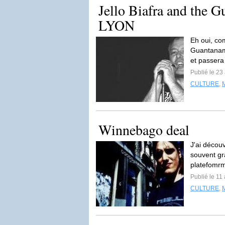
Jello Biafra and the 
LYON
Eh oui, com
Guantanamo
et passera
Publié le 23
CULTURE
,
Winnebago deal
J'ai déco
souvent grâ
platefomr
Publié le 11
CULTURE
,