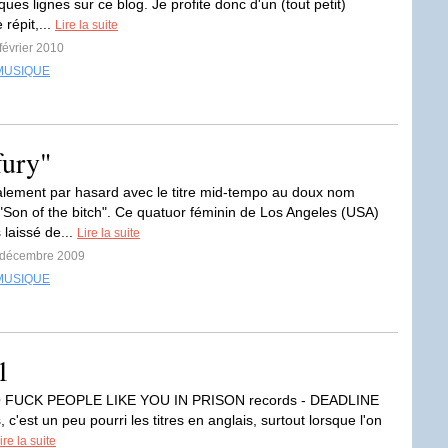
ques lignes sur ce blog. Je profite donc d'un (tout petit)
répit,...
Lire la suite
 février 2010
MUSIQUE
fury"
alement par hasard avec le titre mid-tempo au doux nom
"Son of the bitch". Ce quatuor féminin de Los Angeles (USA)
 laissé de...
Lire la suite
3 décembre 2009
MUSIQUE
1
 FUCK PEOPLE LIKE YOU IN PRISON records - DEADLINE
s, c'est un peu pourri les titres en anglais, surtout lorsque l'on
ire la suite