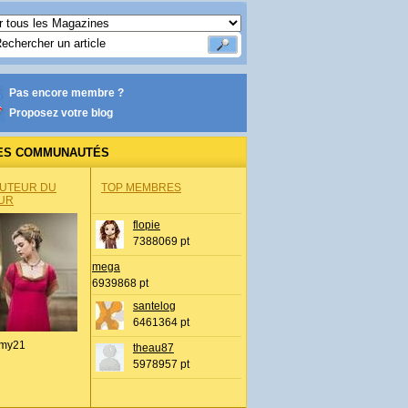
Pas encore membre ?
Proposez votre blog
ES COMMUNAUTÉS
AUTEUR DU
TOP MEMBRES
UR
flopie
7388069 pt
mega
6939868 pt
santelog
6461364 pt
my21
theau87
5978957 pt