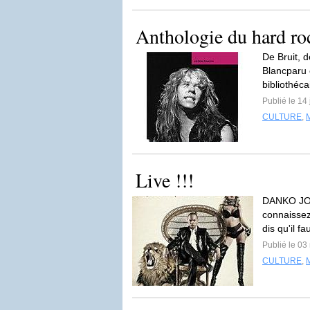
Anthologie du hard ro
De Bruit, 
Blancparu 
bibliothéca
Publié le 14
CULTURE
,
Live !!!
DANKO JON
connaissez 
dis qu'il fa
Publié le 0
CULTURE
,