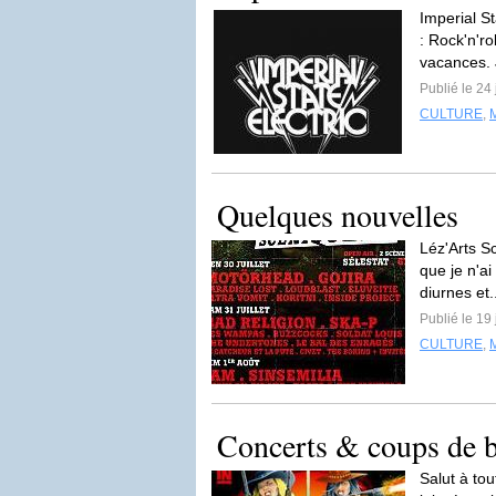
Imperial S
: Rock'n'ro
vacances. 
Publié le 24 
CULTURE
,
Quelques nouvelles
Léz'Arts S
que je n'ai
diurnes et.
Publié le 19
CULTURE
,
Concerts & coups de 
Salut à tou