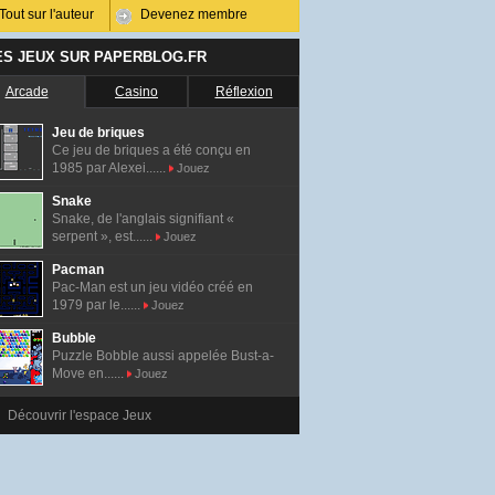
Tout sur l'auteur
Devenez membre
ES JEUX SUR PAPERBLOG.FR
Arcade
Casino
Réflexion
Jeu de briques
Ce jeu de briques a été conçu en
1985 par Alexei......
Jouez
Snake
Snake, de l'anglais signifiant «
serpent », est......
Jouez
Pacman
Pac-Man est un jeu vidéo créé en
1979 par le......
Jouez
Bubble
Puzzle Bobble aussi appelée Bust-a-
Move en......
Jouez
Découvrir l'espace Jeux