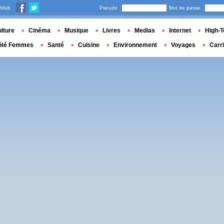
nous
Pseudo
Mot de passe
lture
Cinéma
Musique
Livres
Medias
Internet
High-T
ôté Femmes
Santé
Cuisine
Environnement
Voyages
Carr