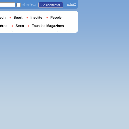
mémorisez
oublié?
Se connecter
ech
Sport
Insolite
People
ières
Sexo
Tous les Magazines