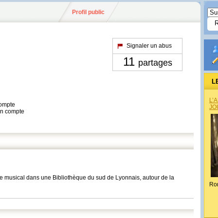
Profil public
Signaler un abus
11
partages
L
L’
compte
JO
son compte
re musical dans une Bibliothèque du sud de Lyonnais, autour de la
Ro