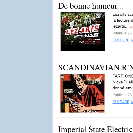
De bonne humeur...
Lézarts sc
la lecture 
lezarts...
Li
Publié le 26 
CULTURE
,
SCANDINAVIAN R'N'R
PART. ONE D
Nicke "He
donné envie
Publié le 26 
CULTURE
,
Imperial State Electric