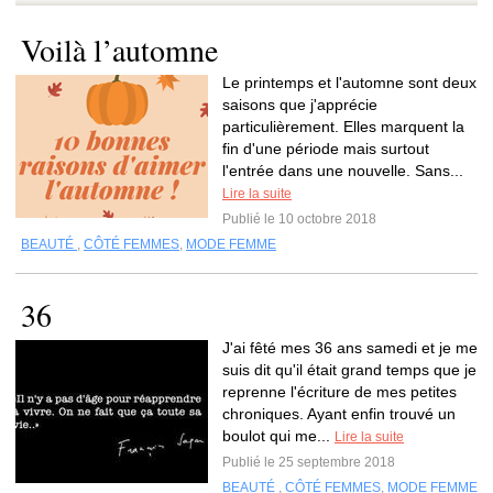
Voilà l’automne
Le printemps et l'automne sont deux
saisons que j'apprécie
particulièrement. Elles marquent la
fin d'une période mais surtout
l'entrée dans une nouvelle. Sans...
Lire la suite
Publié le 10 octobre 2018
BEAUTÉ
,
CÔTÉ FEMMES
,
MODE FEMME
36
J'ai fêté mes 36 ans samedi et je me
suis dit qu'il était grand temps que je
reprenne l'écriture de mes petites
chroniques. Ayant enfin trouvé un
boulot qui me...
Lire la suite
Publié le 25 septembre 2018
BEAUTÉ
,
CÔTÉ FEMMES
,
MODE FEMME