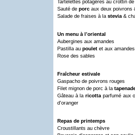
Tartelettes potagères au crottin d
Sauté de
porc
aux deux poivrons 
Salade de fraises à la
stevia
& cha
Un menu à l’oriental
Aubergines aux amandes
Pastilla au
poulet
et aux amandes
Rose des sables
Fraîcheur estivale
Gaspacho de poivrons rouges
Filet mignon de porc à la
tapenad
Gâteau à la
ricotta
parfumé aux or
d’oranger
Repas de printemps
Croustillants au chèvre