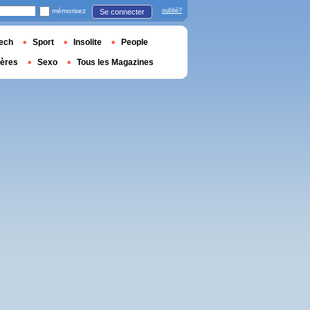
mémorisez
oublié?
Se connecter
ech
Sport
Insolite
People
ières
Sexo
Tous les Magazines