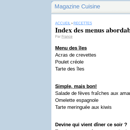
Magazine Cuisine
ACCUEIL
›
RECETTES
Index des menus abordabl
Par
France
Menu des îles
Acras de crevettes
Poulet créole
Tarte des îles
Simple, mais bon!
Salade de fèves fraîches aux aman
Omelette espagnole
Tarte meringuée aux kiwis
Devine qui vient dîner ce soir ?