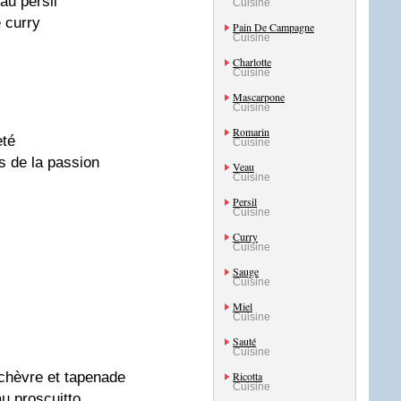
au persil
Cuisine
 curry
Pain De Campagne
Cuisine
Charlotte
Cuisine
Mascarpone
Cuisine
Romarin
té
Cuisine
ts de la passion
Veau
Cuisine
Persil
Cuisine
Curry
Cuisine
Sauge
Cuisine
Miel
Cuisine
Sauté
Cuisine
chèvre et tapenade
Ricotta
Cuisine
u proscuitto