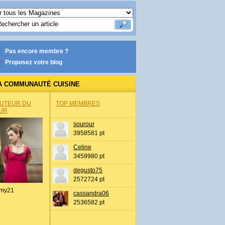
Pas encore membre ?
Proposez votre blog
A COMMUNAUTÉ CUISINE
AUTEUR DU
TOP MEMBRES
UR
sourour
3958581 pt
Celine
3459980 pt
degusto75
2572724 pt
my21
cassandra06
2536582 pt