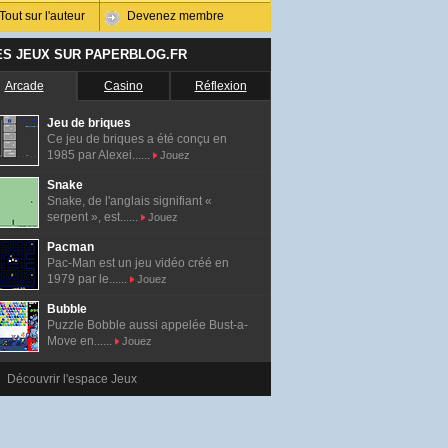
Tout sur l'auteur
Devenez membre
ES JEUX SUR PAPERBLOG.FR
Arcade
Casino
Réflexion
Jeu de briques
Ce jeu de briques a été conçu en
1985 par Alexei......
Jouez
Snake
Snake, de l'anglais signifiant «
serpent », est......
Jouez
Pacman
Pac-Man est un jeu vidéo créé en
1979 par le......
Jouez
Bubble
Puzzle Bobble aussi appelée Bust-a-
Move en......
Jouez
Découvrir l'espace Jeux