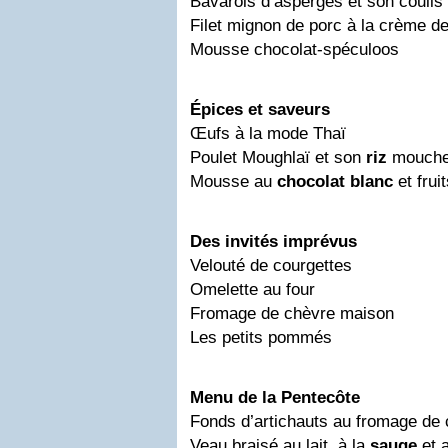
Bavarois d’asperges et son coulis 
Filet mignon de porc à la crème de
Mousse chocolat-spéculoos
Épices et saveurs
Œufs à la mode Thaï
Poulet Moughlaï et son
riz
mouche
Mousse au
chocolat
blanc
et frui
Des invités imprévus
Velouté de courgettes
Omelette au four
Fromage de chèvre maison
Les petits pommés
Menu de la Pentecôte
Fonds d’artichauts au fromage de 
Veau braisé au lait, à la
sauge
et a