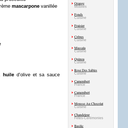
Orange
crème
mascarpone
vanillée
Mobiles
Fonds
Cuisine
Fraisier
Cuisine
Crêpes
Cuisine
e
Massala
Cuisine
Quinoa
Cuisine
Rose Des Sables
Cuisine
n,
huile
d’olive et sa sauce
Camembert
France
Camembert
France
Mousse Au Chocolat
Cuisine
Chandeleur
Fêtes-Cérémonies
Basilic