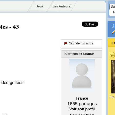
Jeux
Les Auteurs
es - 43
L
Signaler un abus
L’
A propos de l’auteur
JO
des grillées
Ro
France
1665
partages
Voir son profil