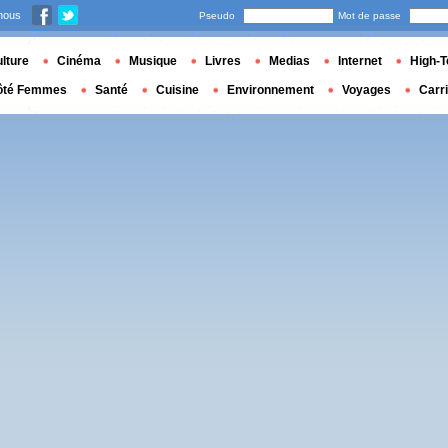
nous
Pseudo
Mot de passe
lture
Cinéma
Musique
Livres
Medias
Internet
High-T
ôté Femmes
Santé
Cuisine
Environnement
Voyages
Carr