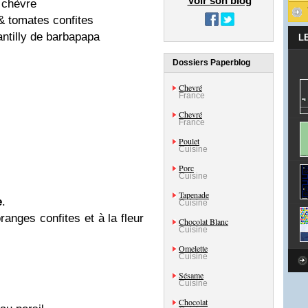
Voir son blog
e chèvre
& tomates confites
ntilly de barbapapa
L
Dossiers Paperblog
Chevré
France
Chevré
France
Poulet
Cuisine
Porc
Cuisine
Tapenade
e
.
Cuisine
anges confites et à la fleur
Chocolat Blanc
Cuisine
Omelette
Cuisine
Sésame
Cuisine
Chocolat