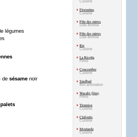
Cuisine
Florentins
Cuisine
Fête des mères
cote-femme
 de légumes
Fête des mères
cote-femme
ses
Riz
Cuisine
ennes
La Ricotta
Films
Concombre
Cuisine
s de
sésame
noir
Sindbad
film-animation
Wasabi (film)
Films
 palets
Tiramisu
Cuisine
Clafoutis
Cuisine
Moutarde
Cuisine