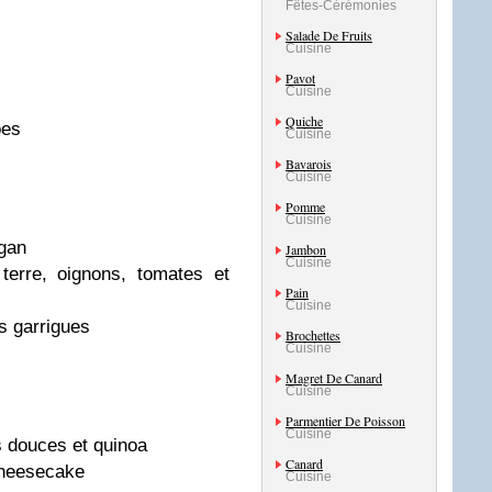
Fêtes-Cérémonies
Salade De Fruits
Cuisine
Pavot
Cuisine
Quiche
oes
Cuisine
Bavarois
Cuisine
Pomme
Cuisine
igan
Jambon
Cuisine
terre, oignons, tomates et
Pain
Cuisine
 garrigues
Brochettes
Cuisine
Magret De Canard
Cuisine
Parmentier De Poisson
Cuisine
s douces et quinoa
Canard
cheesecake
Cuisine