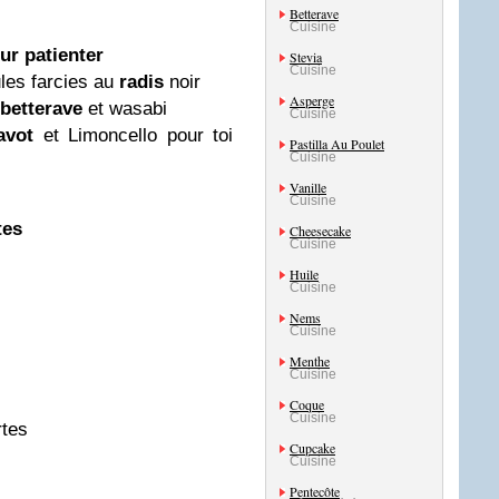
Betterave
Cuisine
our patienter
Stevia
Cuisine
les farcies au
radis
noir
Asperge
betterave
et wasabi
Cuisine
avot
et Limoncello pour toi
Pastilla Au Poulet
Cuisine
Vanille
Cuisine
tes
Cheesecake
Cuisine
Huile
Cuisine
Nems
Cuisine
Menthe
Cuisine
Coque
Cuisine
rtes
Cupcake
Cuisine
Pentecôte