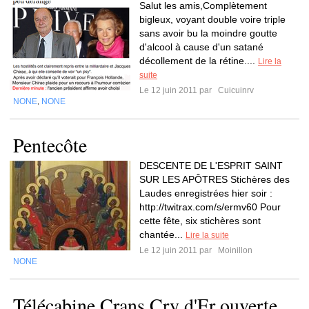
Salut les amis,Complètement
bigleux, voyant double voire triple
sans avoir bu la moindre goutte
d'alcool à cause d'un satané
décollement de la rétine....
Lire la
suite
Le 12 juin 2011 par
Cuicuinrv
NONE
NONE
,
Pentecôte
DESCENTE DE L'ESPRIT SAINT
SUR LES APÔTRES Stichères des
Laudes enregistrées hier soir :
http://twitrax.com/s/ermv60 Pour
cette fête, six stichères sont
chantée...
Lire la suite
Le 12 juin 2011 par
Moinillon
NONE
Télécabine Crans Cry d'Er ouverte