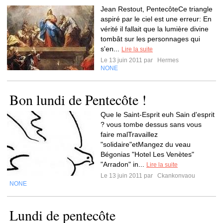
Jean Restout, PentecôteCe triangle
aspiré par le ciel est une erreur: En
vérité il fallait que la lumière divine
tombât sur les personnages qui
s'en...
Lire la suite
Le 13 juin 2011 par
Hermes
NONE
Bon lundi de Pentecôte !
Que le Saint-Esprit euh Sain d'esprit
? vous tombe dessus sans vous
faire malTravaillez
"solidaire"etMangez du veau
Bégonias "Hotel Les Venètes"
"Arradon" in...
Lire la suite
Le 13 juin 2011 par
Ckankonvaou
NONE
Lundi de pentecôte