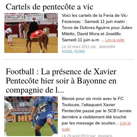
Cartels de pentecôte a vic
Voici les cartels de la Feria de Vic-
Fezensac : Samedi 11 juin matin :
Toros de Dolores Aguirre pour Julien
Miletto, David Mora et Joselillo
Samedi 11 juin a-m ...
Lire la suite
Le 18 mars 2011 par
Jeanmi64
NONE
NONE
,
Football : La présence de Xavier
Pentecôte hier soir à Bayonne en
compagnie de l...
Blessé pour six mois avec le FC
Toulouse, l'attaquant Xavier
Pentecôte passé par le SCB l'année
dernière a visiblement été touché
par les message de soutien...
Lire la
suite
Le 29 août 2010 par
Assoacp