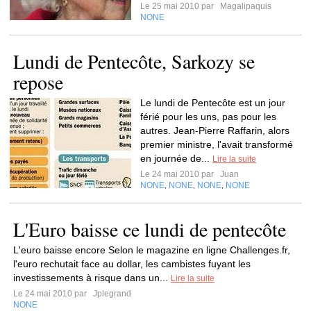
Le 25 mai 2010 par
Magalipaquis
NONE
Lundi de Pentecôte, Sarkozy se
repose
Le lundi de Pentecôte est un jour
férié pour les uns, pas pour les
autres. Jean-Pierre Raffarin, alors
premier ministre, l'avait transformé
en journée de...
Lire la suite
Le 24 mai 2010 par
Juan
NONE
NONE
NONE
NONE
,
,
,
L'Euro baisse ce lundi de pentecôte
L'euro baisse encore Selon le magazine en ligne Challenges.fr,
l'euro rechutait face au dollar, les cambistes fuyant les
investissements à risque dans un...
Lire la suite
Le 24 mai 2010 par
Jplegrand
NONE