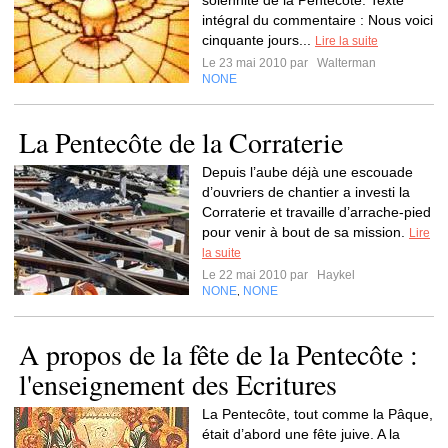
solennité de la Pentecôte. Texte
intégral du commentaire : Nous voici
cinquante jours...
Lire la suite
Le 23 mai 2010 par
Walterman
NONE
La Pentecôte de la Corraterie
Depuis l’aube déjà une escouade
d’ouvriers de chantier a investi la
Corraterie et travaille d’arrache-pied
pour venir à bout de sa mission.
Lire
la suite
Le 22 mai 2010 par
Haykel
NONE
NONE
,
A propos de la fête de la Pentecôte :
l'enseignement des Ecritures
La Pentecôte, tout comme la Pâque,
était d’abord une fête juive. A la