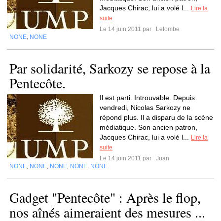
Jacques Chirac, lui a volé l...
Lire la
suite
Le 14 juin 2011 par
Letombe
NONE
NONE
,
Par solidarité, Sarkozy se repose à la
Pentecôte.
Il est parti. Introuvable. Depuis
vendredi, Nicolas Sarkozy ne
répond plus. Il a disparu de la scène
médiatique. Son ancien patron,
Jacques Chirac, lui a volé l...
Lire la
suite
Le 14 juin 2011 par
Juan
NONE
NONE
NONE
NONE
NONE
,
,
,
,
Gadget "Pentecôte" : Après le flop,
nos aînés aimeraient des mesures ...