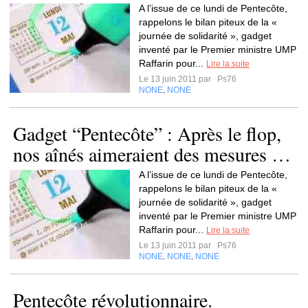
A l’issue de ce lundi de Pentecôte,
rappelons le bilan piteux de la «
journée de solidarité », gadget
inventé par le Premier ministre UMP
Raffarin pour...
Lire la suite
Le 13 juin 2011 par
Ps76
NONE
NONE
,
Gadget “Pentecôte” : Après le flop,
nos aînés aimeraient des mesures …
A l’issue de ce lundi de Pentecôte,
rappelons le bilan piteux de la «
journée de solidarité », gadget
inventé par le Premier ministre UMP
Raffarin pour...
Lire la suite
Le 13 juin 2011 par
Ps76
NONE
NONE
NONE
,
,
Pentecôte révolutionnaire.