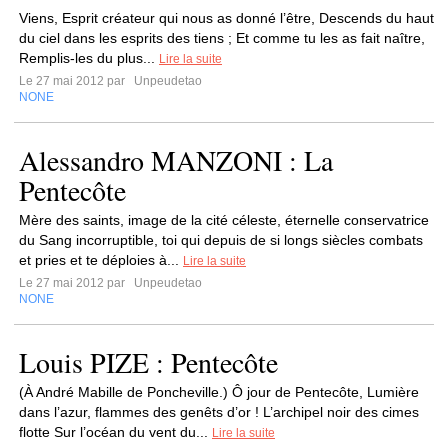
Viens, Esprit créateur qui nous as donné l’être, Descends du haut
du ciel dans les esprits des tiens ; Et comme tu les as fait naître,
Remplis-les du plus...
Lire la suite
Le 27 mai 2012 par
Unpeudetao
NONE
Alessandro MANZONI : La
Pentecôte
Mère des saints, image de la cité céleste, éternelle conservatrice
du Sang incorruptible, toi qui depuis de si longs siècles combats
et pries et te déploies à...
Lire la suite
Le 27 mai 2012 par
Unpeudetao
NONE
Louis PIZE : Pentecôte
(À André Mabille de Poncheville.) Ô jour de Pentecôte, Lumière
dans l’azur, flammes des genêts d’or ! L’archipel noir des cimes
flotte Sur l’océan du vent du...
Lire la suite