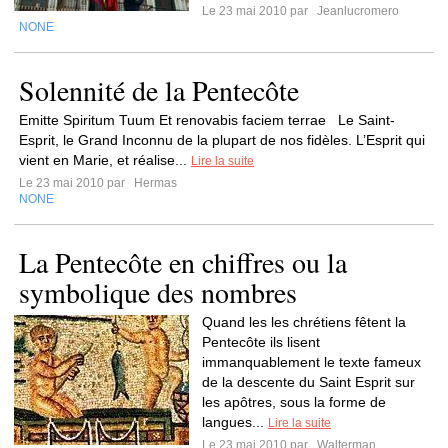
Le 23 mai 2010 par
Jeanlucromero
NONE
Solennité de la Pentecôte
Emitte Spiritum Tuum Et renovabis faciem terrae Le Saint-
Esprit, le Grand Inconnu de la plupart de nos fidèles. L’Esprit qui
vient en Marie, et réalise...
Lire la suite
Le 23 mai 2010 par
Hermas
NONE
La Pentecôte en chiffres ou la
symbolique des nombres
Quand les les chrétiens fêtent la
Pentecôte ils lisent
immanquablement le texte fameux
de la descente du Saint Esprit sur
les apôtres, sous la forme de
langues...
Lire la suite
Le 23 mai 2010 par
Walterman