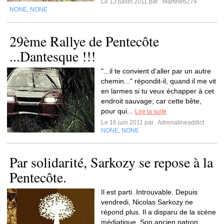
Le 13 juillet 2011 par
Martine6274
NONE
NONE
,
29ème Rallye de Pentecôte
...Dantesque !!!
"...il te convient d'aller par un autre
chemin..." répondit-il, quand il me vit
en larmes si tu veux échapper à cet
endroit sauvage; car cette bête,
pour qui...
Lire la suite
Le 16 juin 2011 par
Adrenalineaddict
NONE
NONE
,
Par solidarité, Sarkozy se repose à la
Pentecôte.
Il est parti. Introuvable. Depuis
vendredi, Nicolas Sarkozy ne
répond plus. Il a disparu de la scène
médiatique. Son ancien patron,