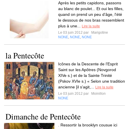
Après les petits capidons, passons
au blanc de poulet... Et oui les filles,
quand on prend un peu d'âge, l'été
le dessous de nos bras ressemblent
plus à une...
Lire la suite
Le 03 juin 2012 par
Marigotine
NONE
NONE
NONE
,
,
la Pentecôte
Icônes de la Descente de l'Esprit
Saint sur les Apôtres (Novgorod
XIVe s.) et de la Sainte Trinité
(Pskov XVIe s.) « Selon une tradition
ancienne [il s'agit,...
Lire la suite
Le 03 juin 2012 par
Moinillon
NONE
Dimanche de Pentecôte
. Ressortir la brooklyn cousue ici