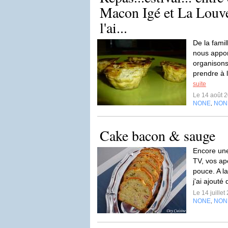
Macon Igé et La Louve
l'ai...
De la fami
nous appor
organisons
prendre à l
suite
Le 14 août 
NONE
NON
,
Cake bacon & sauge
Encore une
TV, vos apé
pouce. A la
j'ai ajouté
Le 14 juille
NONE
NON
,