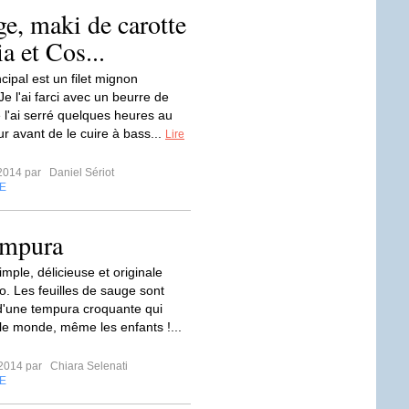
ge, maki de carotte
a et Cos...
ncipal est un filet mignon
e l'ai farci avec un beurre de
e l'ai serré quelques heures au
ur avant de le cuire à bass...
Lire
t 2014 par
Daniel Sériot
E
tempura
mple, délicieuse et originale
o. Les feuilles de sauge sont
'une tempura croquante qui
 le monde, même les enfants !...
t 2014 par
Chiara Selenati
E