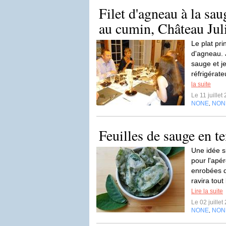
Filet d'agneau à la sau
au cumin, Château Juli
Le plat pri
d'agneau. J
sauge et j
réfrigérate
la suite
Le 11 juille
NONE
NON
,
Feuilles de sauge en 
Une idée si
pour l'apér
enrobées d
ravira tout
Lire la suite
Le 02 juille
NONE
NON
,