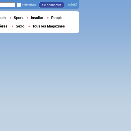
mémorisez
oublié?
Se connecter
ech
Sport
Insolite
People
ières
Sexo
Tous les Magazines