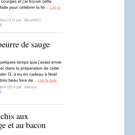
 courges et j'ai trouvé cette
faite pour célébrer la fin...
Lire la
mbre 2014 par
Moum007
E
beurre de sauge
 quelques temps que j'avais envie
er dans la préparation de cette
ister G. a eu en cadeau à Noël
très beau livre de...
Lire la suite
mbre 2014 par
Axoouu
E
cchis aux
ge et au bacon