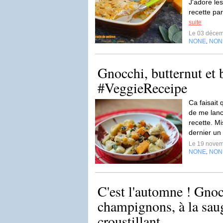
J'adore les
recette par
suite
Le 03 déce
NONE
NON
,
Gnocchi, butternut et 
#VeggieReceipe
Ca faisait
de me lanc
recette. M
dernier un 
Le 19 nove
NONE
NON
,
C'est l'automne ! Gno
champignons, à la sau
croustillant