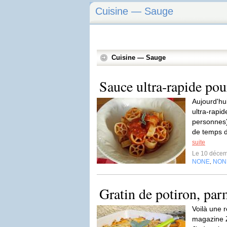
Cuisine — Sauge
Cuisine — Sauge
Sauce ultra-rapide pou
Aujourd'hu
ultra-rapi
personnes)
de temps d
suite
Le 10 déce
NONE
NON
,
Gratin de potiron, par
Voilà une r
magazine 