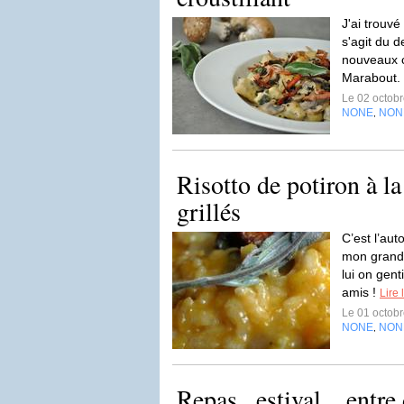
J'ai trouvé
s'agit du d
nouveaux c
Marabout.
Le 02 octob
NONE
NON
,
Risotto de potiron à l
grillés
C’est l’au
mon grand 
lui on gen
amis !
Lire 
Le 01 octob
NONE
NON
,
Repas...estival... entr