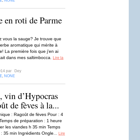
E
NONE
,
e en roti de Parme
 vous la sauge? Je trouve que
herbe aromatique qui mérite à
! La première fois que j'en ai
ait dans mes saltimbocca.
Lire la
2014 par
Dey
E
NONE
,
, vin d’Hypocras
t de fèves à la...
nique : Ragoût de fèves Pour : 4
emps de préparation : 1 heure
er les viandes h 35 min Temps
 : 35 min Ingrédients Ongle...
Lire