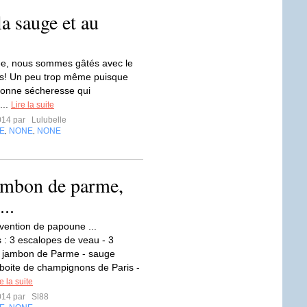
la sauge et au
ée, nous sommes gâtés avec le
s! Un peu trop même puisque
bonne sécheresse qui
...
Lire la suite
2014 par
Lulubelle
E
NONE
NONE
,
,
ambon de parme,
..
nvention de papoune ...
s : 3 escalopes de veau - 3
e jambon de Parme - sauge
1 boite de champignons de Paris -
e la suite
2014 par
Sl88