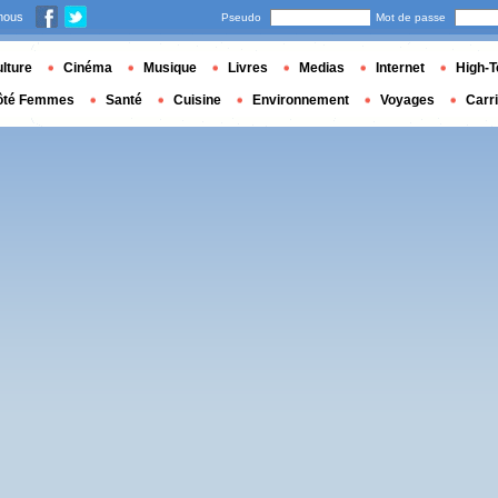
nous
Pseudo
Mot de passe
lture
Cinéma
Musique
Livres
Medias
Internet
High-T
ôté Femmes
Santé
Cuisine
Environnement
Voyages
Carr