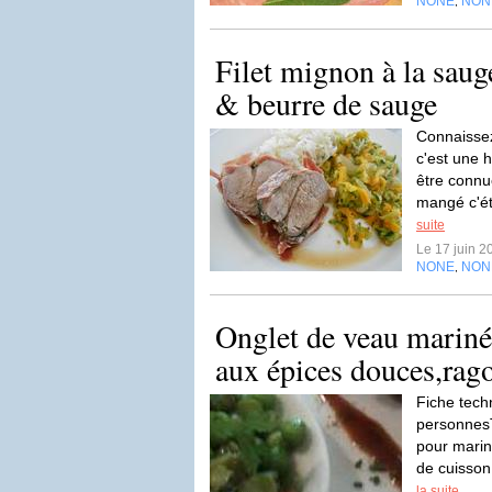
NONE
NON
,
Filet mignon à la saug
& beurre de sauge
Connaissez
c'est une 
être connue
mangé c'ét
suite
Le 17 juin 
NONE
NON
,
Onglet de veau mariné
aux épices douces,ragoû
Fiche tech
personnesT
pour marin
de cuisson
la suite