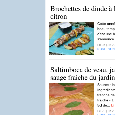
Brochettes de dinde à 
citron
Cette ann
beau temp
c'est une 
s'annonce.
Le 25 juin 
NONE
NON
,
Saltimboca de veau, j
sauge fraiche du jardin.
Source : i
Ingrédient
tranche d
fraiche - 
5cl de...
Lir
Le 25 juin 