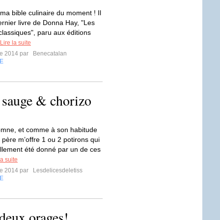
 ma bible culinaire du moment ! Il
ernier livre de Donna Hay, "Les
lassiques", paru aux éditions
Lire la suite
re 2014 par
Benecatalan
E
a sauge & chorizo
tomne, et comme à son habitude
père m’offre 1 ou 2 potirons qui
tillement été donné par un de ces
la suite
re 2014 par
Lesdelicesdeletiss
E
e deux orages!