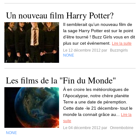
Un nouveau film Harry Potter?
Il semblerait qu’un nouveau film de
la sage Harry Potter est sur le point
d’être tourné ! Buzz Girls vous en dit
plus sur cet événement.
Lire la suite
Le 12 décembre 2012 par
Buzzngirls
NONE
Les films de la "Fin du Monde"
À en croire les météorologues de
l’Apocalypse, notre chère planète
Terre a une date de péremption.
Cette date -le 21 décembre- tout le
monde la connait grâce au...
Lire la
suite
Le 04 décembre 2012 par
Onrembobine
NONE