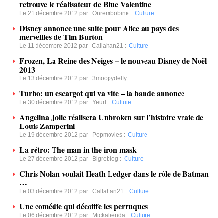
retrouve le réalisateur de Blue Valentine
Le 21 décembre 2012 par
Onrembobine
:
Culture
Disney annonce une suite pour Alice au pays des
merveilles de Tim Burton
Le 11 décembre 2012 par
Callahan21
:
Culture
Frozen, La Reine des Neiges – le nouveau Disney de Noël
2013
Le 13 décembre 2012 par
3moopydelfy
:
Turbo: un escargot qui va vite – la bande annonce
Le 30 décembre 2012 par
Yeurl
:
Culture
Angelina Jolie réalisera Unbroken sur l’histoire vraie de
Louis Zamperini
Le 19 décembre 2012 par
Popmovies
:
Culture
La rétro: The man in the iron mask
Le 27 décembre 2012 par
Bigreblog
:
Culture
Chris Nolan voulait Heath Ledger dans le rôle de Batman
…
Le 03 décembre 2012 par
Callahan21
:
Culture
Une comédie qui décoiffe les perruques
Le 06 décembre 2012 par
Mickabenda
:
Culture