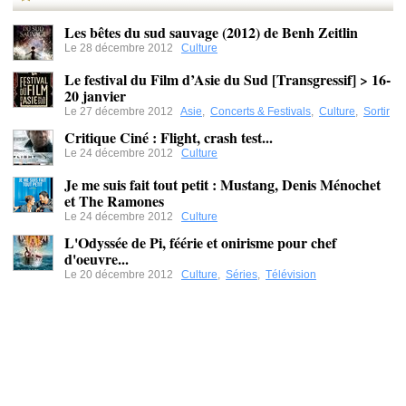
Les bêtes du sud sauvage (2012) de Benh Zeitlin
Le 28 décembre 2012
Culture
Le festival du Film d’Asie du Sud [Transgressif] > 16-
20 janvier
Le 27 décembre 2012
Asie
,
Concerts & Festivals
,
Culture
,
Sortir
Critique Ciné : Flight, crash test...
Le 24 décembre 2012
Culture
Je me suis fait tout petit : Mustang, Denis Ménochet
et The Ramones
Le 24 décembre 2012
Culture
L'Odyssée de Pi, féérie et onirisme pour chef
d'oeuvre...
Le 20 décembre 2012
Culture
,
Séries
,
Télévision