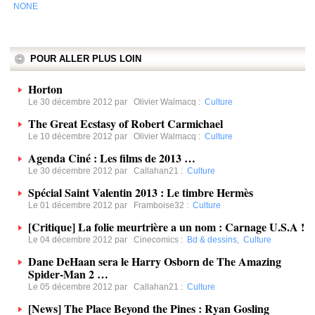
NONE
POUR ALLER PLUS LOIN
Horton
Le 30 décembre 2012 par
Olivier Walmacq
:
Culture
The Great Ecstasy of Robert Carmichael
Le 10 décembre 2012 par
Olivier Walmacq
:
Culture
Agenda Ciné : Les films de 2013 …
Le 30 décembre 2012 par
Callahan21
:
Culture
Spécial Saint Valentin 2013 : Le timbre Hermès
Le 01 décembre 2012 par
Framboise32
:
Culture
[Critique] La folie meurtrière a un nom : Carnage U.S.A !
Le 04 décembre 2012 par
Cinecomics
:
Bd & dessins
,
Culture
Dane DeHaan sera le Harry Osborn de The Amazing
Spider-Man 2 …
Le 05 décembre 2012 par
Callahan21
:
Culture
[News] The Place Beyond the Pines : Ryan Gosling