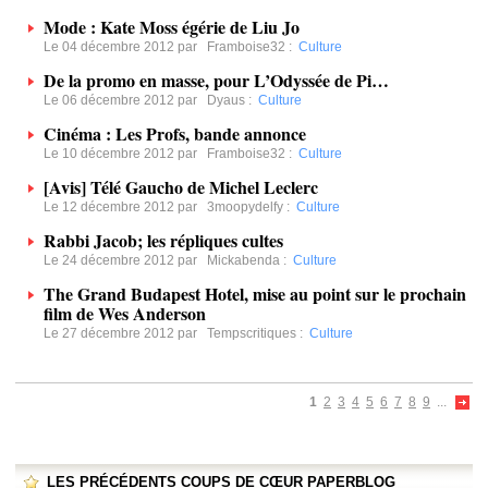
Mode : Kate Moss égérie de Liu Jo
Le 04 décembre 2012 par
Framboise32
:
Culture
De la promo en masse, pour L’Odyssée de Pi…
Le 06 décembre 2012 par
Dyaus
:
Culture
Cinéma : Les Profs, bande annonce
Le 10 décembre 2012 par
Framboise32
:
Culture
[Avis] Télé Gaucho de Michel Leclerc
Le 12 décembre 2012 par
3moopydelfy
:
Culture
Rabbi Jacob; les répliques cultes
Le 24 décembre 2012 par
Mickabenda
:
Culture
The Grand Budapest Hotel, mise au point sur le prochain
film de Wes Anderson
Le 27 décembre 2012 par
Tempscritiques
:
Culture
1
2
3
4
5
6
7
8
9
...
LES PRÉCÉDENTS COUPS DE CŒUR PAPERBLOG