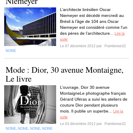
Niemeyer
L’architecte brésilien Oscar
Niemeyer est décédé mercredi au
Brésil à l’âge de 104 ans.Oscar
Niemeyer est considéré comme l’un
des pères de l’architecture...
Lire la
suite
Le 07 décembre 2012 par
Framboise32
NONE
Mode : Dior, 30 avenue Montaigne,
Le livre
L’ouvrage, Dior 30 avenue
MontaigneLe photographe français
Gérard Uféras a suivi les ateliers de
couture Dior pendant plusieurs
mois. Il publie un superbe...
Lire la
suite
Le 03 décembre 2012 par
Framboise32
NONE
NONE
NONE
NONE
,
,
,