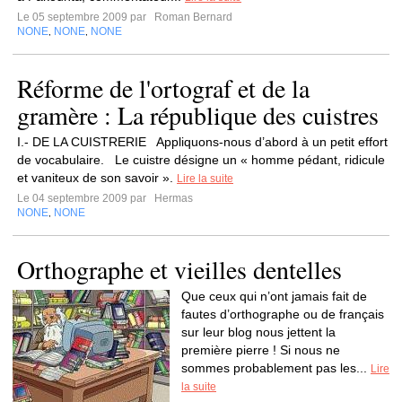
Le 05 septembre 2009 par
Roman Bernard
NONE
NONE
NONE
,
,
Réforme de l'ortograf et de la
gramère : La république des cuistres
I.- DE LA CUISTRERIE Appliquons-nous d’abord à un petit effort
de vocabulaire. Le cuistre désigne un « homme pédant, ridicule
et vaniteux de son savoir ».
Lire la suite
Le 04 septembre 2009 par
Hermas
NONE
NONE
,
Orthographe et vieilles dentelles
Que ceux qui n’ont jamais fait de
fautes d’orthographe ou de français
sur leur blog nous jettent la
première pierre ! Si nous ne
sommes probablement pas les...
Lire
la suite