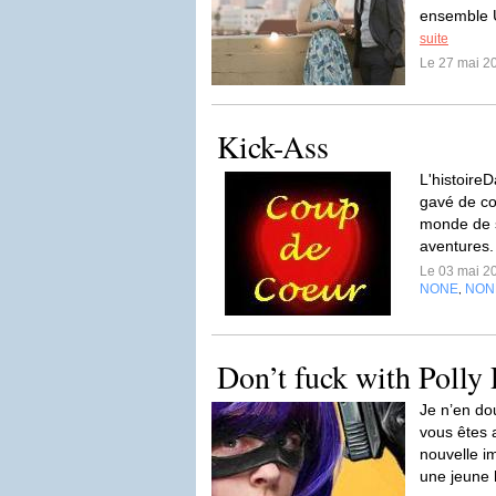
ensemble U
suite
Le 27 mai 2
Kick-Ass
L'histoire
gavé de co
monde de s
aventures
Le 03 mai 2
NONE
NON
,
Don’t fuck with Polly 
Je n’en dou
vous êtes 
nouvelle i
une jeune 