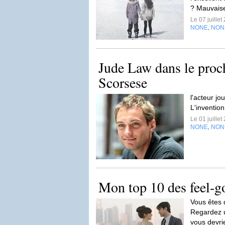
? Mauvais
Le 07 juille
NONE
NON
,
Jude Law dans le proc
Scorsese
l'acteur jo
L'inventio
Le 01 juille
NONE
NON
,
Mon top 10 des feel-
Vous êtes
Regardez u
vous devrie