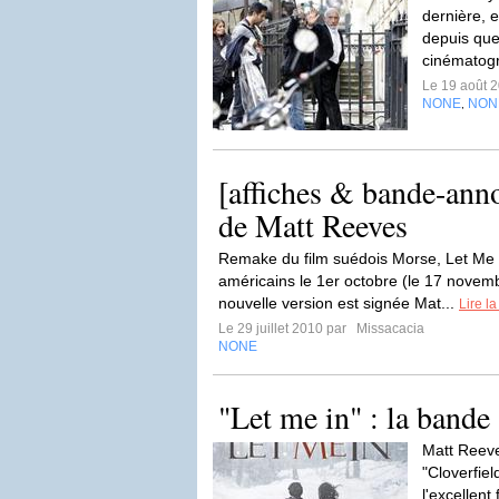
dernière, e
depuis que
cinématog
Le 19 août 
NONE
NON
,
[affiches & bande-ann
de Matt Reeves
Remake du film suédois Morse, Let Me I
américains le 1er octobre (le 17 novem
nouvelle version est signée Mat...
Lire la
Le 29 juillet 2010 par
Missacacia
NONE
"Let me in" : la bande
Matt Reeve
"Cloverfie
l'excellent