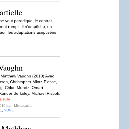
artielle
 se veut parodique, le contrat
ment rempli. Il n’empêche, en
sion les adaptations aseptisées
 Vaughn
e Matthew Vaughn (2010) Avec
son, Christopher Mintz-Plasse,
g, Chloe Moretz, Omari
Xander Berkeley, Michael Rispoli,
la suite
2010 par
Missacacia
E
NONE
,
- Mathhew