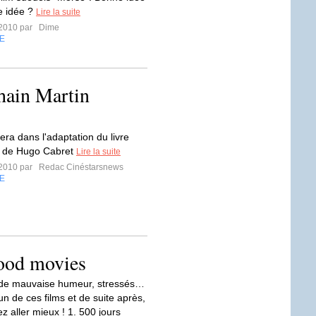
e idée ?
Lire la suite
t 2010 par
Dime
E
hain Martin
uera dans l'adaptation du livre
n de Hugo Cabret
Lire la suite
t 2010 par
Redac Cinéstarsnews
E
good movies
 de mauvaise humeur, stressés…
n de ces films et de suite après,
z aller mieux ! 1. 500 jours