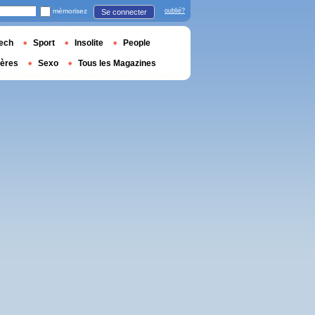
mémorisez
oublié?
Se connecter
ech
Sport
Insolite
People
ières
Sexo
Tous les Magazines