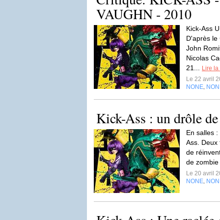
VAUGHN - 2010
Kick-Ass U
D'après le
John Romit
Nicolas Ca
21...
Lire la
Le 22 avril 
NONE
NON
,
Kick-Ass : un drôle de
En salles :
Ass. Deux 
de réinvent
de zombie 
Le 20 avril 
NONE
NON
,