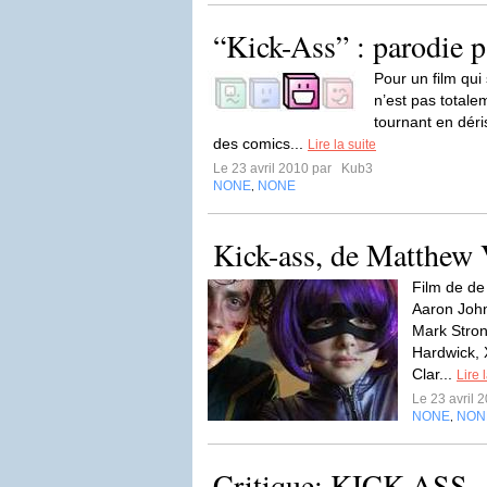
“Kick-Ass” : parodie p
Pour un film qui
n’est pas totale
tournant en déri
des comics...
Lire la suite
Le 23 avril 2010 par
Kub3
NONE
NONE
,
Kick-ass, de Matthew
Film de d
Aaron John
Mark Stron
Hardwick, 
Clar...
Lire 
Le 23 avril 
NONE
NON
,
Critique: KICK-ASS 