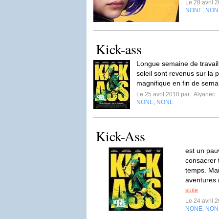
Le 28 avril 
NONE
NON
,
Kick-ass
Longue semaine de travail 
soleil sont revenus sur la p
magnifique en fin de semai
Le 25 avril 2010 par
Alyanec
NONE
NONE
,
Kick-Ass
est un pauv
consacrer 
temps. Ma
aventures 
suite
Le 24 avril 
NONE
NON
,