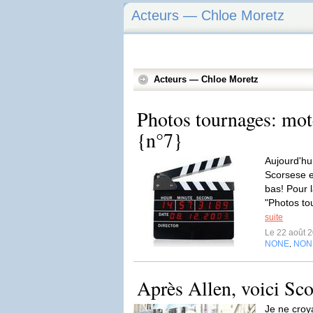
Acteurs — Chloe Moretz
Acteurs — Chloe Moretz
Photos tournages: mote
{n°7}
Aujourd'hui
Scorsese e
bas! Pour l
"Photos to
suite
Le 22 août 
NONE
NON
,
Après Allen, voici Sco
Je ne croya