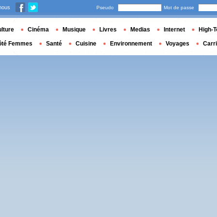
nous
Pseudo
Mot de passe
lture
Cinéma
Musique
Livres
Medias
Internet
High-T
ôté Femmes
Santé
Cuisine
Environnement
Voyages
Carr