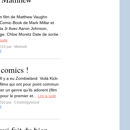
n film de Matthew Vaughn
 Comic-Book de Mark Millar et
a Jr Avec Aaron Johnson,
ge, Chloe Moretz Date de sortie :
 suite
2010 par
Melmott
E
 comics !
 Il y a eu Zombieland. Voilà Kick-
films qui ont pour point commun
er un genre qu’ils adorent (film
pour le premier et...
Lire la suite
2010 par
Cineblogywood
E