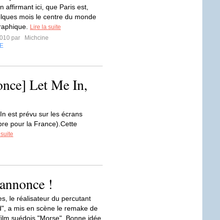
n affirmant ici, que Paris est,
lques mois le centre du monde
raphique.
Lire la suite
2010 par
Michcine
E
once] Let Me In,
n est prévu sur les écrans
bre pour la France).Cette
 suite
 annonce !
s, le réalisateur du percutant
ld", a mis en scène le remake de
 film suédois "Morse". Bonne idée