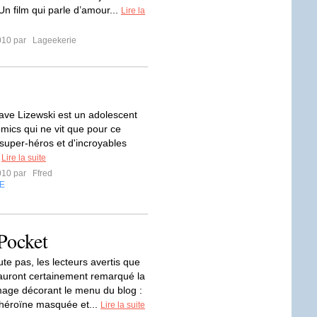
n film qui parle d’amour...
Lire la
010 par
Lageekerie
Dave Lizewski est un adolescent
mics qui ne vit que pour ce
uper-héros et d'incroyables
.
Lire la suite
010 par
Ffred
E
Pocket
te pas, les lecteurs avertis que
auront certainement remarqué la
mage décorant le menu du blog :
héroïne masquée et...
Lire la suite