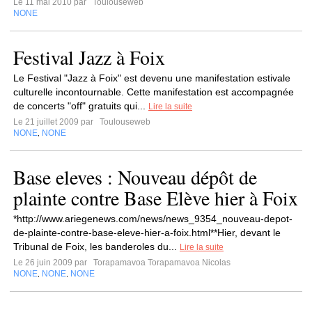
Le 11 mai 2010 par
Toulouseweb
NONE
Festival Jazz à Foix
Le Festival "Jazz à Foix" est devenu une manifestation estivale
culturelle incontournable. Cette manifestation est accompagnée
de concerts "off" gratuits qui...
Lire la suite
Le 21 juillet 2009 par
Toulouseweb
NONE
NONE
,
Base eleves : Nouveau dépôt de
plainte contre Base Elève hier à Foix
*http://www.ariegenews.com/news/news_9354_nouveau-depot-
de-plainte-contre-base-eleve-hier-a-foix.html**Hier, devant le
Tribunal de Foix, les banderoles du...
Lire la suite
Le 26 juin 2009 par
Torapamavoa Torapamavoa Nicolas
NONE
NONE
NONE
,
,