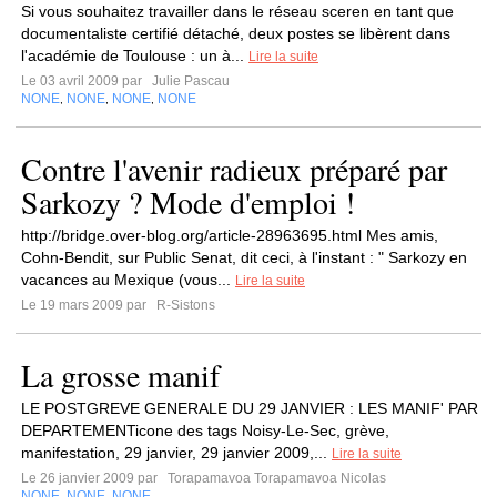
Si vous souhaitez travailler dans le réseau sceren en tant que
documentaliste certifié détaché, deux postes se libèrent dans
l'académie de Toulouse : un à...
Lire la suite
Le 03 avril 2009 par
Julie Pascau
NONE
NONE
NONE
NONE
,
,
,
Contre l'avenir radieux préparé par
Sarkozy ? Mode d'emploi !
http://bridge.over-blog.org/article-28963695.html Mes amis,
Cohn-Bendit, sur Public Senat, dit ceci, à l'instant : " Sarkozy en
vacances au Mexique (vous...
Lire la suite
Le 19 mars 2009 par
R-Sistons
La grosse manif
LE POSTGREVE GENERALE DU 29 JANVIER : LES MANIF' PAR
DEPARTEMENTicone des tags Noisy-Le-Sec, grève,
manifestation, 29 janvier, 29 janvier 2009,...
Lire la suite
Le 26 janvier 2009 par
Torapamavoa Torapamavoa Nicolas
NONE
NONE
NONE
,
,