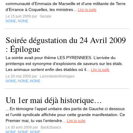
communauté d’Emmaüs de Marseille et d’une militante de Terre
d’Errance à Coquelles, les ministres...
Lire la suite
Le 15 juin 2009 par
Gezale
NONE
NONE
,
Soirée dégustation du 24 Avril 2009
: Épilogue
La soirée avait pour thème LES PYRENNEES. L’arrivée du
printemps est synonyme d’explosions de saveurs sur les étals.
Les animaux sortent enfin des étables où il...
Lire la suite
Le 20 mai 2009 par
Larondedesfromages
NONE
NONE
NONE
,
,
Un 1er mai déjà historique…
…En témoigne l’appel unitaire des partis de Gauche ci dessous
et l’unité syndicale affichée pour cette grande manifestation. Ce
Premier mai, tu vas l’entendre...
Lire la suite
Le 30 avril 2009 par
Back2basics
NONE
NONE
NONE
,
,