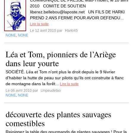
COMMUNIQUE DE PRESSE Mas-Thibert, le 10 avril
2010 COMITE DE SOUTIEN
liberez.bellebou@laposte.net
UN FILS DE HARKI
PREND 2 ANS FERME POUR AVOIR DEFENDU...
Lire la suite
Le 12 avril 2010 par
Harki45
NONE
NONE
,
Léa et Tom, pionniers de l’Ariège
dans leur yourte
SOCIÉTÉ. Léa et Tom n'ont plus le droit depuis le 9 février
d'habiter la hutte de peau sur pilotis qu'ils ont construite à flanc
de montagne dans la forêt...
Lire la suite
Le 06 avril 2010 par
Unpeudetao
NONE
NONE
,
découverte des plantes sauvages
comestibles
Rejoignez la table des gourmands de plantes sauvages ! Pour la