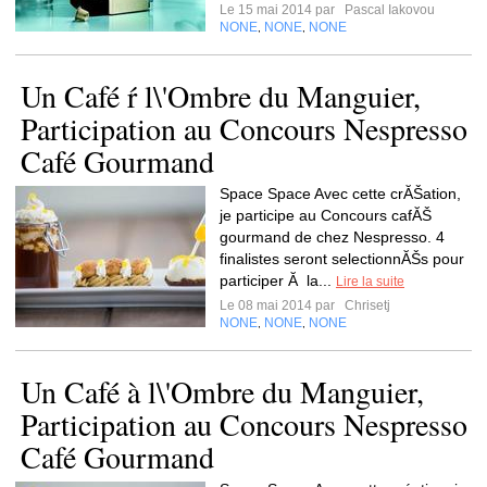
Le 15 mai 2014 par
Pascal Iakovou
NONE
NONE
NONE
,
,
Un Café ŕ l\'Ombre du Manguier,
Participation au Concours Nespresso
Café Gourmand
Space Space Avec cette crĂŠation,
je participe au Concours cafĂŠ
gourmand de chez Nespresso. 4
finalistes seront selectionnĂŠs pour
participer Ă la...
Lire la suite
Le 08 mai 2014 par
Chrisetj
NONE
NONE
NONE
,
,
Un Café à l\'Ombre du Manguier,
Participation au Concours Nespresso
Café Gourmand