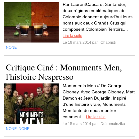
Par LaurentCauca et Santander,
deux régions emblématiques de
Colombie donnent aujourd’hui leurs
noms aux deux Grands Crus qui
composent Colombian Terroirs,...
Lire la suite
Le 19 mars 2014 par
Chapristi
NONE
Critique Ciné : Monuments Men,
l'histoire Nespresso
Monuments Men // De George
Clooney. Avec George Clooney, Matt
Damon et Jean Dujardin. Inspiré
d’une histoire vraie, Monuments
Men tente de nous montrer
comment...
Lire la suite
Le 15 mars 2014 par
Delromainzika
NONE
NONE
,