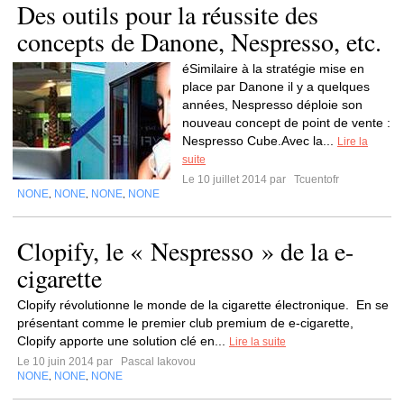
Des outils pour la réussite des
concepts de Danone, Nespresso, etc.
éSimilaire à la stratégie mise en
place par Danone il y a quelques
années, Nespresso déploie son
nouveau concept de point de vente :
Nespresso Cube.Avec la...
Lire la
suite
Le 10 juillet 2014 par
Tcuentofr
NONE
NONE
NONE
NONE
,
,
,
Clopify, le « Nespresso » de la e-
cigarette
Clopify révolutionne le monde de la cigarette électronique. En se
présentant comme le premier club premium de e-cigarette,
Clopify apporte une solution clé en...
Lire la suite
Le 10 juin 2014 par
Pascal Iakovou
NONE
NONE
NONE
,
,