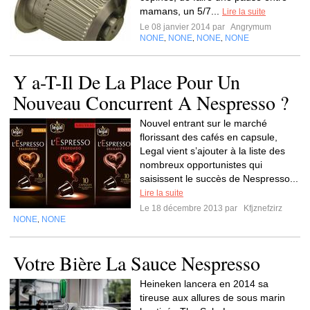
mamans, un 5/7...
Lire la suite
Le 08 janvier 2014 par
Angrymum
NONE
NONE
NONE
NONE
,
,
,
Y a-T-Il De La Place Pour Un
Nouveau Concurrent A Nespresso ?
Nouvel entrant sur le marché
florissant des cafés en capsule,
Legal vient s’ajouter à la liste des
nombreux opportunistes qui
saisissent le succès de Nespresso...
Lire la suite
Le 18 décembre 2013 par
Kfjznefzirz
NONE
NONE
,
Votre Bière La Sauce Nespresso
Heineken lancera en 2014 sa
tireuse aux allures de sous marin