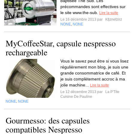
baptisée The Sub. Les
précommandes sont effectives sur
le site www.the-sub.
Lire la suite
Le 16 décembre 2013 par
Kfjznefzirz
NONE
NONE
,
MyCoffeeStar, capsule nespresso
rechargeable
Vous le savez peut être si vous lisez
régulièrement mon blog, je suis une
grande consommatrice de café. Et
je suis complètement accroc à ma
jolie machine...
Lire la suite
Le 12 décembre 2013 par
La P'Tite
Cuisine De Pauline
NONE
NONE
,
Gourmesso: des capsules
compatibles Nespresso