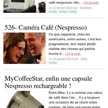
café nespresso citiz,...
Lire la suite
Le 12 février 2014 par
Sandrine
NONE
NONE
NONE
,
,
526- Caméra Café (Nespresso)
Ce que j’apprécie, chez les
américains, entre autres, c’est leur
pragmatisme, leur vision plutôt
réaliste des choses qui parfois
tourne à...
Lire la suite
Le 10 janvier 2014 par
Stiop
NONE
MyCoffeeStar, enfin une capsule
Nespresso rechargeable !
Entre filles, il y a comme une odeur
de café dans l’air… Il y a toujours
une occasion de se réunir entre
copines, de faire une pause entre