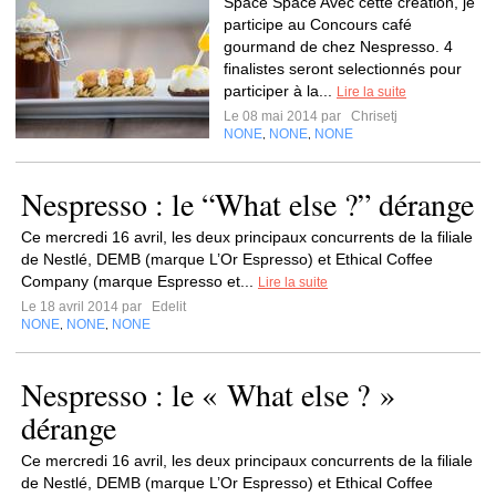
Space Space Avec cette création, je
participe au Concours café
gourmand de chez Nespresso. 4
finalistes seront selectionnés pour
participer à la...
Lire la suite
Le 08 mai 2014 par
Chrisetj
NONE
NONE
NONE
,
,
Nespresso : le “What else ?” dérange
Ce mercredi 16 avril, les deux principaux concurrents de la filiale
de Nestlé, DEMB (marque L’Or Espresso) et Ethical Coffee
Company (marque Espresso et...
Lire la suite
Le 18 avril 2014 par
Edelit
NONE
NONE
NONE
,
,
Nespresso : le « What else ? »
dérange
Ce mercredi 16 avril, les deux principaux concurrents de la filiale
de Nestlé, DEMB (marque L’Or Espresso) et Ethical Coffee