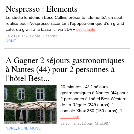
Nespresso : Elements
Le studio londonien Bose Collins présente ‘Elements’, un spot
réalisé pour Nespresso racontant l’épopée onirique d’un grand
café, du grain à la tasse … via 3DVF
Lire la suite
Le 23 juillet 2012 par
Chapristi
NONE
A Gagner 2 séjours gastronomiques
à Nantes (44) pour 2 personnes à
l'hôtel Best...
20 minutes - 4* 2 séjours
gastronomiques à Nantes (44) pour
2 personnes à l'hôtel Best Western
de La Régate (249 euros), 1
console Xbox 360 (150 euros), 1...
Lire la suite
Le 25 mai 2012 par
Mila1987
NONE
NONE
NONE
,
,