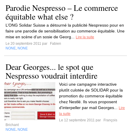
Parodie Nespresso – Le commerce
équitable what else ?
L’ONG Solidar Suisse a détourné la publicité Nespresso pour en
faire une parodie de sensibilisation au commerce équitable. Une
mise en scène d’un sosie de Georg...
Lire la suite
Le 20 septembre 2011 par
Fabien
NONE
NONE
,
Dear Georges... le spot que
Nespresso voudrait interdire
Voici une campagne interactive
plutôt culotée de SOLIDAR pour la
promotion du commerce équitable
chez Nestlé. Ils vous proposent
d'interpeller par mail Georges...
Lire
la suite
Le 12 septembre 2011 par
François
Brichant
NONE
NONE
,