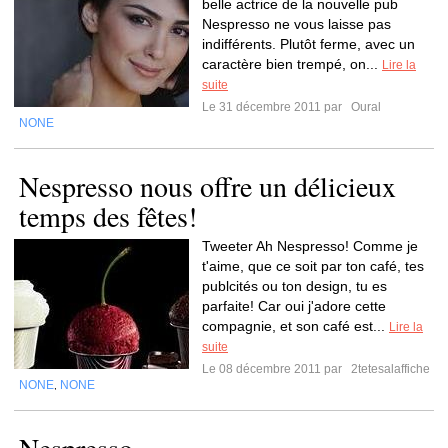
belle actrice de la nouvelle pub
Nespresso ne vous laisse pas
indifférents. Plutôt ferme, avec un
caractère bien trempé, on...
Lire la
suite
Le 31 décembre 2011 par
Oural
NONE
Nespresso nous offre un délicieux
temps des fêtes!
Tweeter Ah Nespresso! Comme je
t'aime, que ce soit par ton café, tes
publcités ou ton design, tu es
parfaite! Car oui j'adore cette
compagnie, et son café est...
Lire la
suite
Le 08 décembre 2011 par
2tetesalaffiche
NONE
NONE
,