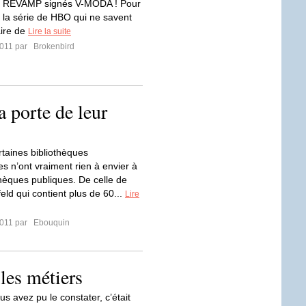
d REVAMP signés V-MODA ! Pour
e la série de HBO qui ne savent
aire de
Lire la suite
2011 par
Brokenbird
a porte de leur
rtaines bibliothèques
es n’ont vraiment rien à envier à
thèques publiques. De celle de
eld qui contient plus de 60...
Lire
2011 par
Ebouquin
 les métiers
 avez pu le constater, c’était