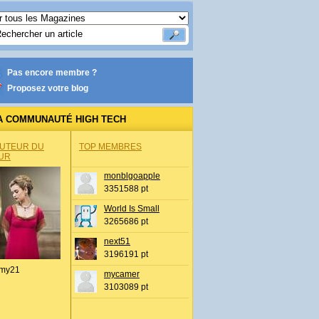
Pas encore membre ?
Proposez votre blog
A COMMUNAUTÉ HIGH TECH
AUTEUR DU
TOP MEMBRES
UR
monblgoapple
3351588 pt
World Is Small
3265686 pt
next51
3196191 pt
my21
mycamer
3103089 pt