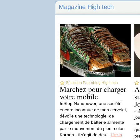
Magazine High tech
Sélection Paperblog High tech
Marchez pour charger
A
votre mobile
s
J
InStep Nanopower, une société
encore inconnue de mon cervelet,
« J
dévoile une technologie de
jo
chargement de batterie alimenté
me
par le mouvement du pied. selon
qu
Korben , il s’agit de deu...
Lire la
pre