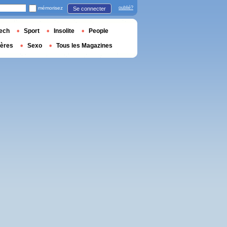
mémorisez
oublié?
Se connecter
ech
Sport
Insolite
People
ières
Sexo
Tous les Magazines