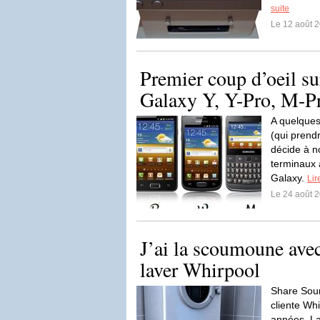
suite
Le 12 août 
Premier coup d’oeil s
Galaxy Y, Y-Pro, M-P
A quelques 
(qui prend
décide à n
terminaux
Galaxy.
Lir
Le 24 août 
J’ai la scoumoune ave
laver Whirpool
Share Sour
cliente Wh
années. Lav