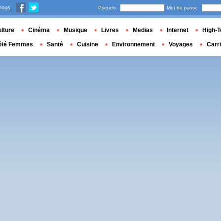
nous
Pseudo
Mot de passe
lture
Cinéma
Musique
Livres
Medias
Internet
High-T
ôté Femmes
Santé
Cuisine
Environnement
Voyages
Carr