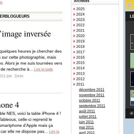
Archives
te
2025
2024
APERBLOGUEURS
L
2023
2022
’image inversée
2021
2020
2019
2018
à quelques heures je chercher des
2017
n sur cette photographie, mais
2016
s. Alors je me suis tournées vers
2015
2014
 de recherche à...
Lire la suite
2013
2011 par
Deze
2012
2011
décembre 2011
novembre 2011
octobre 2011
hone 4
septembre 2011
août 2011
ble NES, voici la table iPhone 4 !
juillet 2011
bleous, celle-ci reprend le
juin 2011
smartphone d’Apple mais ça
mai 2011
, car elle ne dispose pas...
Lire la
avril 2011