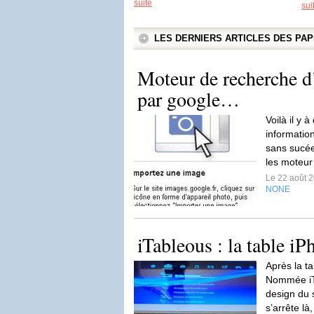
suite
sui
LES DERNIERS ARTICLES DES P
Moteur de recherche d
par google…
Voilà il y 
informatio
sans sucée
les moteur
Le 22 août 
NONE
iTableous : la table iP
Après la ta
Nommée iTa
design du 
s’arrête là