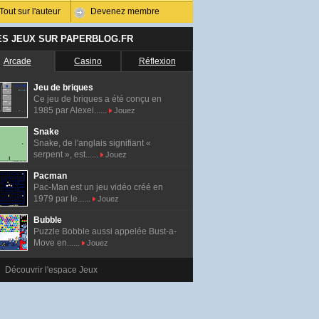
Tout sur l'auteur
Devenez membre
ES JEUX SUR PAPERBLOG.FR
Arcade
Casino
Réflexion
Jeu de briques
Ce jeu de briques a été conçu en
1985 par Alexei......
Jouez
Snake
Snake, de l'anglais signifiant «
serpent », est......
Jouez
Pacman
Pac-Man est un jeu vidéo créé en
1979 par le......
Jouez
Bubble
Puzzle Bobble aussi appelée Bust-a-
Move en......
Jouez
Découvrir l'espace Jeux