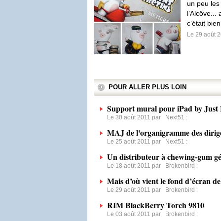
un peu les
l’Alcôve...
c’était bien
Le 29 août 
POUR ALLER PLUS LOIN
Support mural pour iPad by Just 
Le 30 août 2011 par
Next51
:
MAJ de l'organigramme des dirigea
Le 25 août 2011 par
Next51
:
Un distributeur à chewing-gum gé
Le 18 août 2011 par
Brokenbird
:
Mais d’où vient le fond d’écran 
Le 29 août 2011 par
Brokenbird
:
RIM BlackBerry Torch 9810
Le 03 août 2011 par
Brokenbird
: