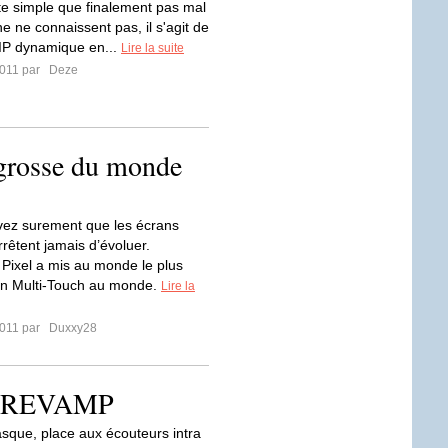
te simple que finalement pas mal
e ne connaissent pas, il s'agit de
IP dynamique en...
Lire la suite
2011 par
Deze
s grosse du monde
vez surement que les écrans
arrêtent jamais d’évoluer.
 Pixel a mis au monde le plus
an Multi-Touch au monde.
Lire la
2011 par
Duxxy28
d REVAMP
asque, place aux écouteurs intra