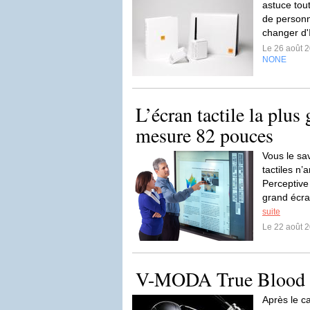
astuce tou
de personn
changer d'
Le 26 août 
NONE
L’écran tactile la plu
mesure 82 pouces
Vous le sa
tactiles n’
Perceptive
grand écr
suite
Le 22 août 
V-MODA True Bloo
Après le c