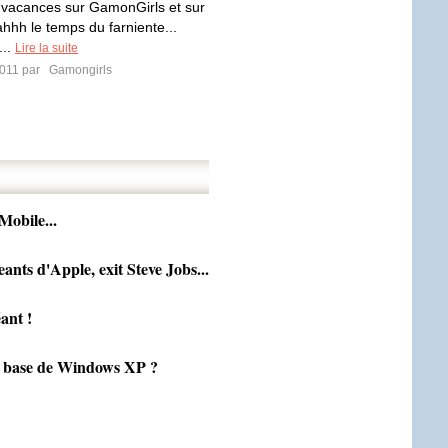
 vacances sur GamonGirls et sur
 ahhh le temps du farniente...
...
Lire la suite
2011 par
Gamongirls
Mobile...
nts d'Apple, exit Steve Jobs...
ant !
de base de Windows XP ?