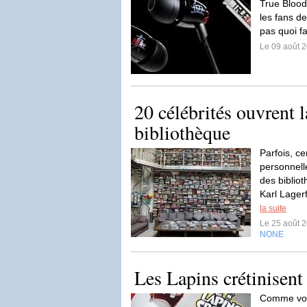
True Bloo
les fans d
pas quoi f
Le 09 août 
20 célébrités ouvrent l
bibliothèque
Parfois, ce
personnell
des biblio
Karl Lagerf
la suite
Le 25 août 
NONE
Les Lapins crétinisent
Comme vous