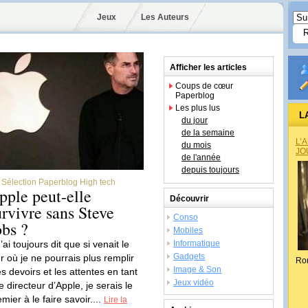
Jeux
Les Auteurs
Afficher les articles
Coups de cœur
Paperblog
Les plus lus
L
du jour
de la semaine
L’
du mois
JO
de l'année
depuis toujours
Sélection Paperblog High tech
pple peut-elle
Découvrir
urvivre sans Steve
Conso
obs ?
Mobiles
’ai toujours dit que si venait le
Informatique
Gadgets
ur où je ne pourrais plus remplir
Ro
Image & Son
s devoirs et les attentes en tant
Jeux vidéo
e directeur d’Apple, je serais le
mier à le faire savoir....
Lire la