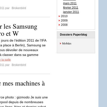
mars 2011
février 2011
2011 par
Brokenbird
janvier 2011
2010
2009
ur les Samsung
2008
ro et W
Dossiers Paperblog
jours de l’édition 2011 de l’IFA
Mobiles
ra place à Berlin), Samsung se
ous dévoiler de nouveaux
 à classer dans sa gamme
e la suite
2011 par
Brokenbird
c mes machines à
ce photo : gizmodo Je suis une
irpool depuis de nombreuses
e-linge, frigo et dernier achat