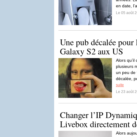
en date, l’
Le 05 août 
Une pub décalée pour
Galaxy S2 aux US
Alors qu’il
plusieurs 
un peu de 
décalée, p
suite
Le 23 août 
Changer l’IP Dynamiq
Livebox directement d
Alors aujo