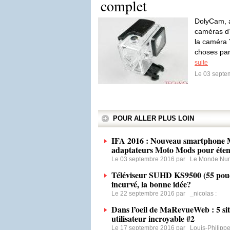
complet
DolyCam, a
caméras d’
la caméra 
choses par
suite
Le 03 septe
POUR ALLER PLUS LOIN
IFA 2016 : Nouveau smartphone M
adaptateurs Moto Mods pour étend
Le 03 septembre 2016 par
Le Monde Nu
Téléviseur SUHD KS9500 (55 pouc
incurvé, la bonne idée?
Le 22 septembre 2016 par
_nicolas
:
Dans l’oeil de MaRevueWeb : 5 sit
utilisateur incroyable #2
Le 17 septembre 2016 par
Louis-Philipp