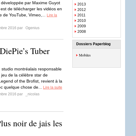
n développée par Maxime Guyot
2013
 est de télécharger les vidéos en
2012
e de YouTube, Vimeo,...
Lire la
2011
2010
2009
mbre 2016 par
Ogenius
2008
Dossiers Paperblog
DiePie’s Tuber
Mobiles
studio montréalais responsable
 jeu de la célèbre star de
gend of the Brofist, revient à la
c quelque chose de...
Lire la suite
mbre 2016 par
_nicolas
us noir de jais les