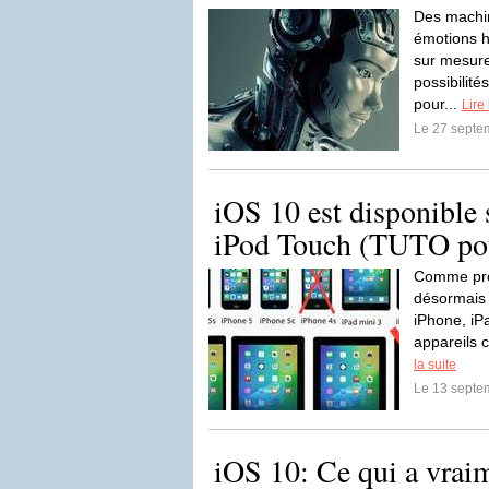
Des machin
émotions h
sur mesure 
possibilit
pour...
Lire 
Le 27 septe
iOS 10 est disponible 
iPod Touch (TUTO pou
Comme pro
désormais 
iPhone, iP
appareils 
la suite
Le 13 septe
iOS 10: Ce qui a vrai