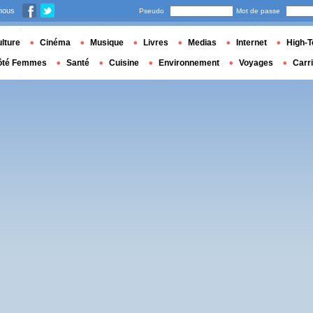
nous
Pseudo
Mot de passe
lture
Cinéma
Musique
Livres
Medias
Internet
High-T
ôté Femmes
Santé
Cuisine
Environnement
Voyages
Carr