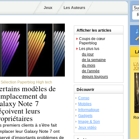
Jeux
Les Auteurs
Afficher les articles
Coups de cœur
Paperblog
Les plus lus
L
du jour
de la semaine
L’
du mois
JO
de l'année
depuis toujours
Sélection Paperblog High tech
ertains modèles de
Découvrir
emplacement du
Conso
alaxy Note 7
Mobiles
éçoivent leurs
Informatique
ropriétaires
Gadgets
Ro
Image & Son
 premiers clients à s’être fait
Jeux vidéo
mplacer leur Galaxy Note 7 ont
servé d’importants problèmes de