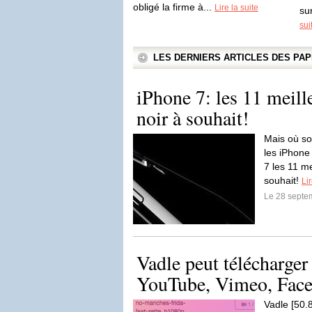
obligé la firme à...
Lire la suite
su
sui
LES DERNIERS ARTICLES DES P
iPhone 7: les 11 meill
noir à souhait!
Mais où so
les iPhone
7 les 11 me
souhait!
Lir
Le 28 septe
Vadle peut télécharger
YouTube, Vimeo, Fac
Vadle [50.