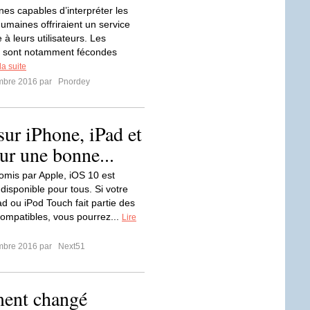
es capables d’interpréter les
umaines offriraient un service
à leurs utilisateurs. Les
és sont notamment fécondes
la suite
mbre 2016 par
Pnordey
sur iPhone, iPad et
r une bonne...
mis par Apple, iOS 10 est
disponible pour tous. Si votre
ad ou iPod Touch fait partie des
compatibles, vous pourrez...
Lire
mbre 2016 par
Next51
ment changé