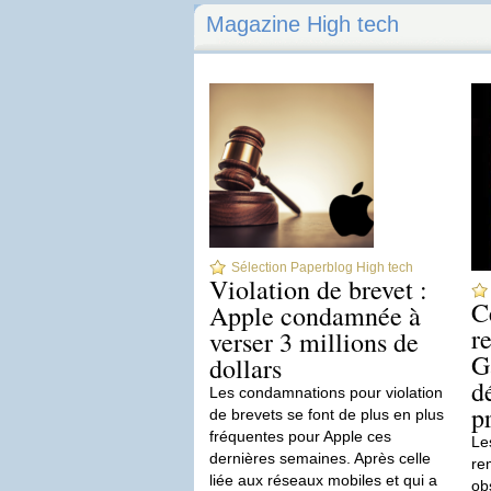
Magazine High tech
Sélection Paperblog High tech
Violation de brevet :
C
Apple condamnée à
r
verser 3 millions de
G
dollars
d
Les condamnations pour violation
p
de brevets se font de plus en plus
fréquentes pour Apple ces
Les
dernières semaines. Après celle
re
liée aux réseaux mobiles et qui a
ob