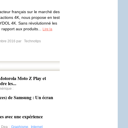
cteur français sur le marché des
actions 4K, nous propose en test
YDOL 4K. Sans révolutionné les
 rapport aux produits...
Lire la
mbre 2016 par
Technotips
otorola Moto Z Play et
re les...
mérique
:
es) de Samsung : Un écran
es avec une expérience
e Dea
:
Graphisme
,
Internet