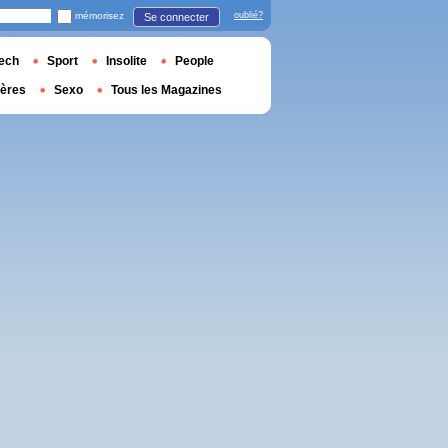
mémorisez
oublié?
Se connecter
ech
Sport
Insolite
People
ières
Sexo
Tous les Magazines