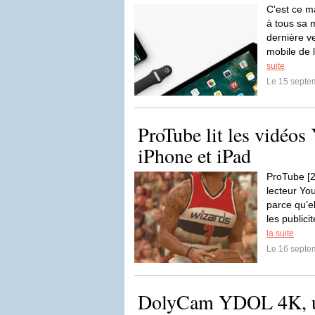
C'est ce m
à tous sa m
dernière v
mobile de 
suite
Le 15 septe
ProTube lit les vidéo
iPhone et iPad
ProTube [2.
lecteur Yo
parce qu’e
les publici
la suite
Le 16 septe
DolyCam YDOL 4K, un