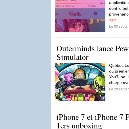
applicatio
dont le but
provenanc
suite
Le 03 septe
Outerminds lance Pew
Simulator
Québec Le 
du premier
YouTube, Le
charge ave
Le 29 septe
iPhone 7 et iPhone 7 Pl
1ers unboxing