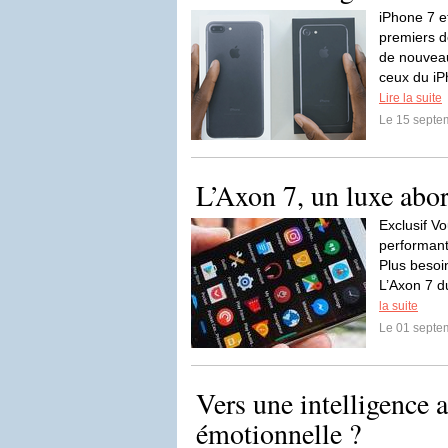
iPhone 7 et
premiers 
de nouveau
ceux du iP
Lire la suite
Le 15 septe
L’Axon 7, un luxe abo
Exclusif V
performant
Plus besoi
L’Axon 7 d
la suite
Le 01 septe
Vers une intelligence ar
émotionnelle ?