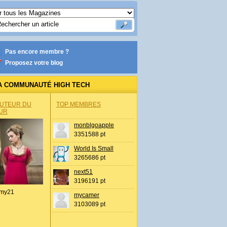
Pas encore membre ?
Proposez votre blog
A COMMUNAUTÉ HIGH TECH
AUTEUR DU
TOP MEMBRES
UR
monblgoapple
3351588 pt
World Is Small
3265686 pt
next51
3196191 pt
my21
mycamer
3103089 pt