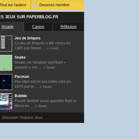
Tout sur l'auteur
Devenez membre
ES JEUX SUR PAPERBLOG.FR
Arcade
Casino
Réflexion
Jeu de briques
Ce jeu de briques a été conçu en
1985 par Alexei......
Jouez
Snake
Snake, de l'anglais signifiant «
serpent », est......
Jouez
Pacman
Pac-Man est un jeu vidéo créé en
1979 par le......
Jouez
Bubble
Puzzle Bobble aussi appelée Bust-a-
Move en......
Jouez
Découvrir l'espace Jeux