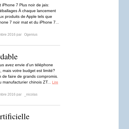
 iPhone 7 Plus noir de jais:
déballages À chaque lancement
x produits de Apple tels que
hone 7 noir mat et du iPhone 7...
mbre 2016 par
Ogenius
rdable
ous avez envie d’un téléphone
, mais votre budget est limité?
n de faire de grands compromis.
u manufacturier chinois ZT...
Lire
mbre 2016 par
_nicolas
tificielle