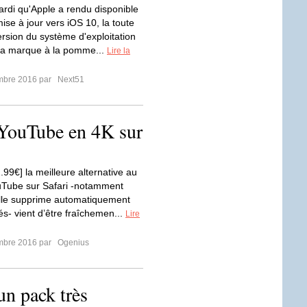
ardi qu'Apple a rendu disponible
ise à jour vers iOS 10, la toute
ersion du système d'exploitation
la marque à la pomme...
Lire la
mbre 2016 par
Next51
s YouTube en 4K sur
99€] la meilleure alternative au
uTube sur Safari -notamment
lle supprime automatiquement
tés- vient d’être fraîchemen...
Lire
mbre 2016 par
Ogenius
 pack très