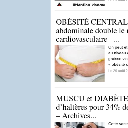
Le 29 août 
OBÉSITÉ CENTRALE:
abdominale double le 
cardiovasculaire –...
On peut êt
au niveau 
graisse vi
« obésité 
Le 29 août 
MUSCU et DIABÈTE: 
d’haltères pour 34% d
– Archives...
Cette vast