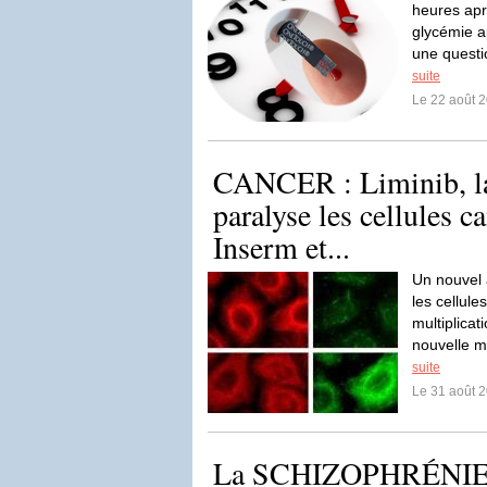
heures apr
glycémie a
une questi
suite
Le 22 août 
CANCER : Liminib, la
paralyse les cellules c
Inserm et...
Un nouvel 
les cellule
multiplicati
nouvelle m
suite
Le 31 août 
La SCHIZOPHRÉNIE 