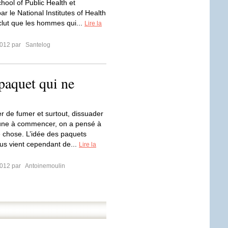
hool of Public Health et
r le National Institutes of Health
clut que les hommes qui...
Lire la
2012 par
Santelog
paquet qui ne
er de fumer et surtout, dissuader
eune à commencer, on a pensé à
 chose. L’idée des paquets
us vient cependant de...
Lire la
2012 par
Antoinemoulin