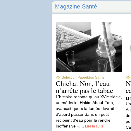
Magazine Santé
Sélection Paperblog Santé
Chicha: Non, l’eau
N
n’arrête pas le tabac
c
u
L'histoire raconte qu'au XVIe siècle,
un médecin, Hakim Aboul-Fath,
Un
avançait que « la fumée devrait
Ag
d'abord passer dans un petit
de
récipient d'eau pour la rendre
pe
inoffensive »....
Lire la suite
Ca