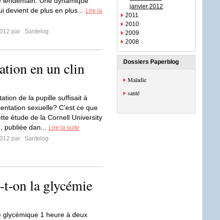
le lendemain. Une dynamique
janvier 2012
i devient de plus en plus...
Lire la
2011
2010
2012 par
Santelog
2009
2008
Dossiers Paperblog
ation en un clin
Maladie
santé
atation de la pupille suffisait à
rientation sexuelle? C'est ce que
tte étude de la Cornell University
, publiée dan...
Lire la suite
2012 par
Santelog
-t-on la glycémie
e glycémique 1 heure à deux