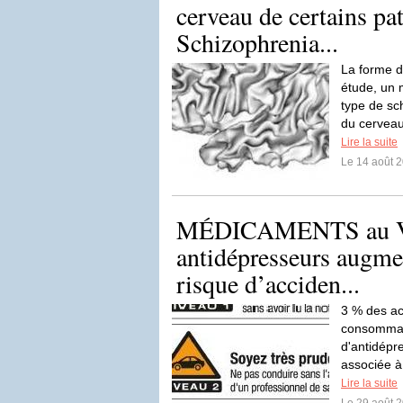
cerveau de certains pat
Schizophrenia...
La forme d
étude, un 
type de sc
du cerveau 
Lire la suite
Le 14 août 
MÉDICAMENTS au V
antidépresseurs augme
risque d’acciden...
3 % des ac
consommat
d'antidépr
associée à
Lire la suite