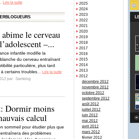
..
Lire la suite
2025
2024
2023
APERBLOGUEURS
L
2022
2021
ime le cerveau
2020
2019
l’adolescent –...
2018
2017
ance infantile modifie la
2016
blanche du cerveau entraînant
2015
2014
ibilité particulière, plus tard
2013
 à certains troubles...
Lire la suite
2012
2012 par
Santelog
décembre 2012
novembre 2012
octobre 2012
septembre 2012
août 2012
: Dormir moins
juillet 2012
mauvais calcul
juin 2012
mai 2012
avril 2012
son sommeil pour étudier plus que
mars 2012
 entraînera des problèmes
février 2012