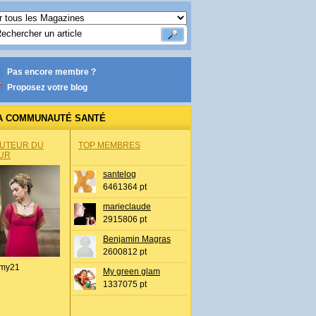
Pas encore membre ?
Proposez votre blog
A COMMUNAUTÉ SANTÉ
AUTEUR DU
TOP MEMBRES
UR
santelog
6461364 pt
marieclaude
2915806 pt
Benjamin Magras
2600812 pt
my21
My green glam
1337075 pt