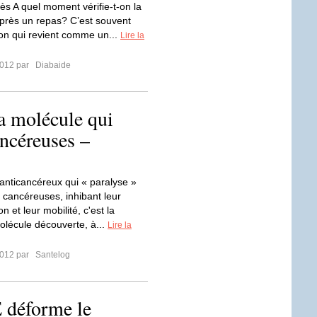
ès A quel moment vérifie-t-on la
près un repas? C’est souvent
on qui revient comme un...
Lire la
2012 par
Diabaide
 molécule qui
ancéreuses –
anticancéreux qui « paralyse »
s cancéreuses, inhibant leur
on et leur mobilité, c'est la
olécule découverte, à...
Lire la
2012 par
Santelog
déforme le