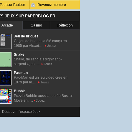
Tout sur l'auteur
Devenez membre
ES JEUX SUR PAPERBLOG.FR
Arcade
Casino
Réflexion
Jeu de briques
Ce jeu de briques a été conçu en
1985 par Alexei......
Jouez
Snake
Snake, de l'anglais signifiant «
serpent », est......
Jouez
Pacman
Pac-Man est un jeu vidéo créé en
1979 par le......
Jouez
Bubble
Puzzle Bobble aussi appelée Bust-a-
Move en......
Jouez
Découvrir l'espace Jeux