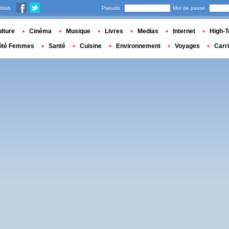
nous
Pseudo
Mot de passe
lture
Cinéma
Musique
Livres
Medias
Internet
High-T
ôté Femmes
Santé
Cuisine
Environnement
Voyages
Carr