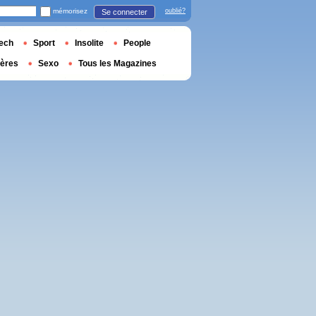
mémorisez
oublié?
Se connecter
ech
Sport
Insolite
People
ières
Sexo
Tous les Magazines