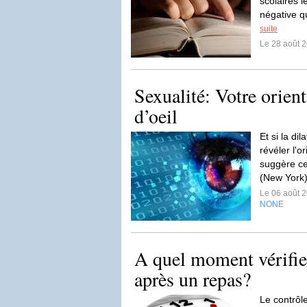
scolaires 
négative qu
suite
Le 28 août 
Sexualité: Votre orient
d’oeil
Et si la dil
révéler l'o
suggère ce
(New York)
Le 06 août 
NONE
A quel moment vérifie
après un repas?
Le contrôl