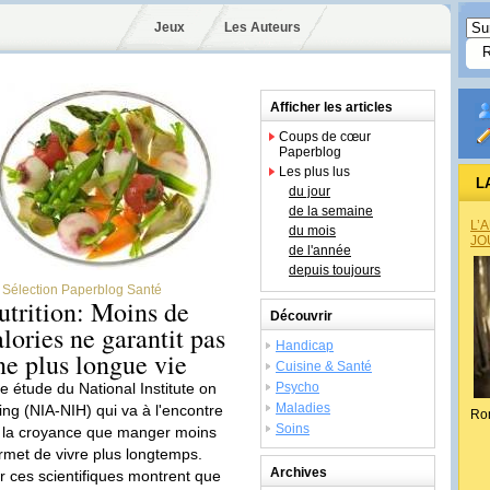
Jeux
Les Auteurs
Afficher les articles
Coups de cœur
Paperblog
Les plus lus
L
du jour
de la semaine
L’
du mois
JO
de l'année
depuis toujours
Sélection Paperblog Santé
utrition: Moins de
Découvrir
alories ne garantit pas
Handicap
ne plus longue vie
Cuisine & Santé
e étude du National Institute on
Psycho
Maladies
ing (NIA-NIH) qui va à l'encontre
Ro
Soins
 la croyance que manger moins
rmet de vivre plus longtemps.
Archives
r ces scientifiques montrent que