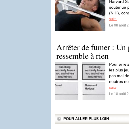
Harvard Sc
soutenue pa
(NIH), con
suite
Le 08 août 
Arrêter de fumer : Un 
ressemble à rien
Pour arrêt
les plus j
pas mal de
neutres no
suite
Le 10 août 
POUR ALLER PLUS LOIN