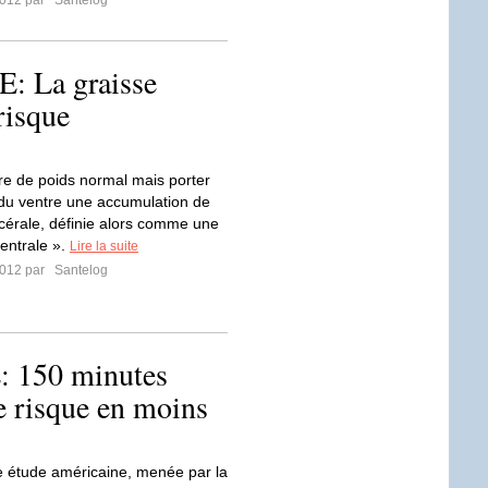
2012 par
Santelog
 La graisse
risque
re de poids normal mais porter
du ventre une accumulation de
scérale, définie alors comme une
centrale ».
Lire la suite
2012 par
Santelog
150 minutes
e risque en moins
e étude américaine, menée par la