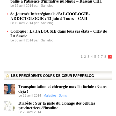
pallie à l'absence d'initiative publique – Réseau CHU
Le 15 avril 2014 par
Santelog
:
8e Journée Interrégionale d’ALCOOLOGIE-
ADDICTOLOGIE : 12 juin à Tours – CAIL
Le 19 avril 2014 par
Santelog
:
Colloque : La JALOUSIE dans tous ses états – CHS de
La Savoie
Le 30 avril 2014 par
Santelog
:
1
2
3
4
5
6
7
8
LES PRÉCÉDENTS COUPS DE CŒUR PAPERBLOG
Transplantation et chirurgie maxillo-faciale : 9 ans
déjà !
Le 29 avril 2014
Maladies
,
Soins
Diabète : Sur la piste du clonage des cellules
productrices d'insuline
Le 29 avril 2014