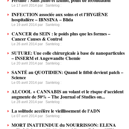
Fertilité : Sans Juno et Izumo, point de fécondation
Le 17 avril 2014 par
Santelog
:
INFECTION associée aux soins et et l’HYGIÈNE
hospitalière – IBNSINA – Blida
Le 19 avril 2014 par
Santelog
:
CANCER du SEIN : le poids plus que les formes –
Cancer Causes & Control
Le 26 avril 2014 par
Santelog
:
SUTURE: Une colle chirurgicale à base de nanoparticules
– INSERM et Angewandte Chemie
Le 20 avril 2014 par
Santelog
:
SANTÉ au QUOTIDIEN: Quand le fitbit devient patch –
Science
Le 05 avril 2014 par
Santelog
:
ALCOOL + CANNABIS au volant et le risque d'accident
augmente de 50% – The Journal of Studies on...
Le 28 avril 2014 par
Santelog
:
La solitude accélère le vieillissement de l'ADN
Le 07 avril 2014 par
Santelog
:
MORT INATTENDUE du NOURRISSON: ELENA