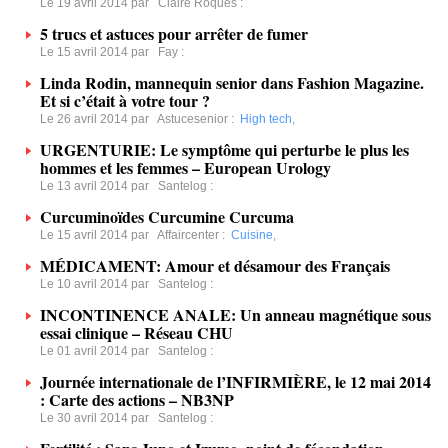
Le 19 avril 2014 par
Claire Roques
:
5 trucs et astuces pour arrêter de fumer
Le 15 avril 2014 par
Fay
:
Linda Rodin, mannequin senior dans Fashion Magazine.
Et si c’était à votre tour ?
Le 26 avril 2014 par
Astucesenior
:
High tech
,
URGENTURIE: Le symptôme qui perturbe le plus les
hommes et les femmes – European Urology
Le 13 avril 2014 par
Santelog
:
Curcuminoïdes Curcumine Curcuma
Le 15 avril 2014 par
Affaircenter
:
Cuisine
,
MÉDICAMENT: Amour et désamour des Français
Le 10 avril 2014 par
Santelog
:
INCONTINENCE ANALE: Un anneau magnétique sous
essai clinique – Réseau CHU
Le 01 avril 2014 par
Santelog
:
Journée internationale de l’INFIRMIÈRE, le 12 mai 2014
: Carte des actions – NB3NP
Le 30 avril 2014 par
Santelog
: