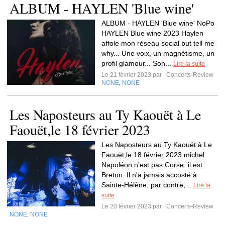
ALBUM - HAYLEN 'Blue wine'
ALBUM - HAYLEN 'Blue wine' NoPo
HAYLEN Blue wine 2023 Haylen
affole mon réseau social but tell me
why... Une voix, un magnétisme, un
profil glamour... Son...
Lire la suite
Le 21 février 2023 par
Concerts-Review
NONE
NONE
,
Les Naposteurs au Ty Kaouët à Le
Faouët,le 18 février 2023
Les Naposteurs au Ty Kaouët à Le
Faouët,le 18 février 2023 michel
Napoléon n'est pas Corse, il est
Breton. Il n'a jamais accosté à
Sainte-Hélène, par contre,...
Lire la
suite
Le 20 février 2023 par
Concerts-Review
NONE
NONE
,