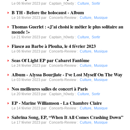
Le 06 février 2023 par
Captain_h0wdy
:
Culture
,
Sortir
B TH - Before the holocaust - Album
Le 16 février 2023 par
Concerts-Review
:
Culture
,
Musique
Thomas Guerlet : «J’ai choisi le métier le plus solitaire au
monde !»
Le 21 février 2023 par
Captain_h0wdy
:
Culture
,
Sortir
Fiascø au Barbe à Plouha, le 4 février 2023
Le 06 février 2023 par
Concerts-Review
:
Culture
,
Musique
Seas Of Light EP par Cabaret Fantôme
Le 24 février 2023 par
Concerts-Review
:
Culture
,
Musique
Album - Alyssa Bourjlate - I've Lost Myself On The Way
Le 03 février 2023 par
Concerts-Review
:
Culture
,
Musique
Nos meilleures salles de concert à Paris
Le 20 février 2023 par
Captain_h0wdy
:
Culture
,
Sortir
EP - Marine Williamson - La Chambre Claire
Le 14 février 2023 par
Concerts-Review
:
Culture
,
Musique
Sabrina Song, EP, “When It All Comes Crashing Down”
Le 17 février 2023 par
Concerts-Review
:
Culture
,
Musique