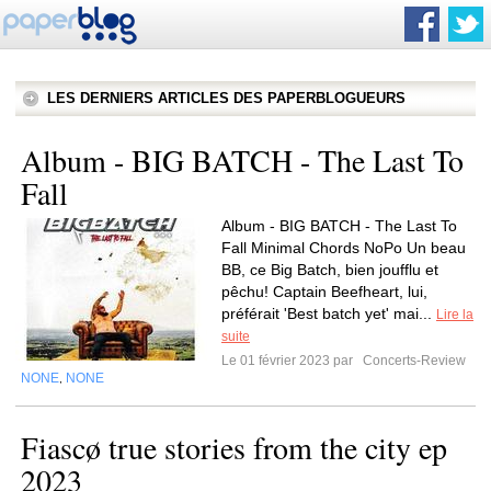
LES DERNIERS ARTICLES DES PAPERBLOGUEURS
Album - BIG BATCH - The Last To
Fall
Album - BIG BATCH - The Last To
Fall Minimal Chords NoPo Un beau
BB, ce Big Batch, bien joufflu et
pêchu! Captain Beefheart, lui,
préférait 'Best batch yet' mai...
Lire la
suite
Le 01 février 2023 par
Concerts-Review
NONE
NONE
,
Fiascø true stories from the city ep
2023