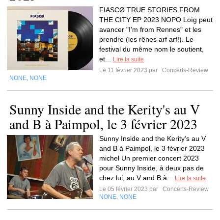
FIASCØ TRUE STORIES FROM
THE CITY EP 2023 NOPO Loïg peut
avancer "I'm from Rennes" et les
prendre (les rênes arf arf!). Le
festival du même nom le soutient,
et...
Lire la suite
Le 11 février 2023 par
Concerts-Review
NONE
NONE
,
Sunny Inside and the Kerity's au V
and B à Paimpol, le 3 février 2023
Sunny Inside and the Kerity's au V
and B à Paimpol, le 3 février 2023
michel Un premier concert 2023
pour Sunny Inside, à deux pas de
chez lui, au V and B à...
Lire la suite
Le 05 février 2023 par
Concerts-Review
NONE
NONE
,