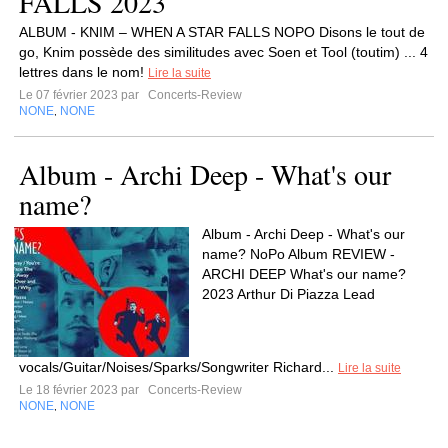
FALLS 2023
ALBUM - KNIM – WHEN A STAR FALLS NOPO Disons le tout de
go, Knim possède des similitudes avec Soen et Tool (toutim) ... 4
lettres dans le nom!
Lire la suite
Le 07 février 2023 par
Concerts-Review
NONE
NONE
,
Album - Archi Deep - What's our
name?
Album - Archi Deep - What's our
name? NoPo Album REVIEW -
ARCHI DEEP What's our name?
2023 Arthur Di Piazza Lead
vocals/Guitar/Noises/Sparks/Songwriter Richard...
Lire la suite
Le 18 février 2023 par
Concerts-Review
NONE
NONE
,