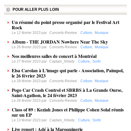
POUR ALLER PLUS LOIN
Un résumé du point presse organisé par le Festival Art
Rock
Le 12 février 2023 par
Concerts-Review
:
Culture
,
Musique
Album - THE JORDAN Nowhere Near The Sky
Le 26 février 2023 par
Concerts-Review
:
Culture
,
Musique
Nos meilleures salles de concert à Montréal
Le 27 février 2023 par
Captain_h0wdy
:
Culture
,
Sortir
Elsa Carolan à L'image qui parle - Association, Paimpol,
le 26 février 2023
Le 28 février 2023 par
Concerts-Review
:
Culture
,
Musique
Pogo Car Crash Control et SBRBS à La Grande Ourse,
Saint-Agathon, le 24 février 2023
Le 26 février 2023 par
Concerts-Review
:
Culture
,
Musique
Class of 89 : Keziah Jones et Philippe Cohen Solal réunis
sur un EP
Le 13 février 2023 par
Captain_h0wdy
:
Culture
,
Sortir
Live report : Adé à la Maroquinerie