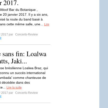
er 2017.
tloof Bar du Botanique ,
le 20 janvier 2017. Il y a six ans,
roisé la route du band basé à
dans cette même salle, une...
Lire
er 2017 par
Concerts-Review
E
e sans fin: Loalwa
ts, Jaki...
se brésilienne Loalwa Braz, qui
connu un succès international
 lambada' comme chanteuse de
t décédée dans des
ce...
Lire la suite
er 2017 par
Concerts-Review
E