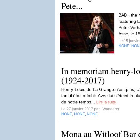
Pete...
BAD , the 
featuring E
Peter Verh
Asse, le 1
Le 15 janvi
NONE
NON
,
In memoriam henry-lou
(1924-2017)
Henry-Louis de La Grange n’est plus, c
tant il était affaibli. Avec lui s’éteint 
de notre temps...
Lire la suite
Le 27 janvier 2017 par
Wanderer
NONE
NONE
NONE
,
,
Mona au Witloof Bar 