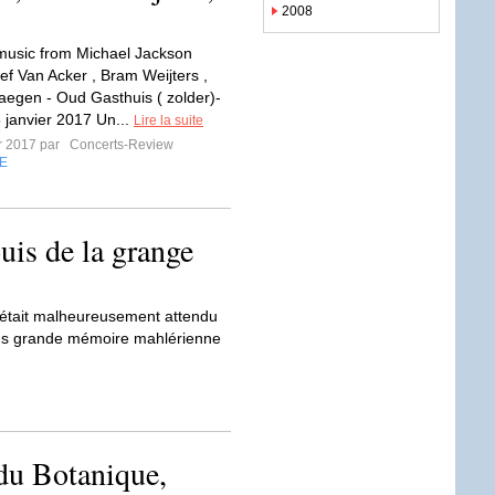
2008
music from Michael Jackson
ef Van Acker , Bram Weijters ,
aegen - Oud Gasthuis ( zolder)-
5 janvier 2017 Un...
Lire la suite
er 2017 par
Concerts-Review
E
is de la grange
’était malheureusement attendu
la plus grande mémoire mahlérienne
du Botanique,