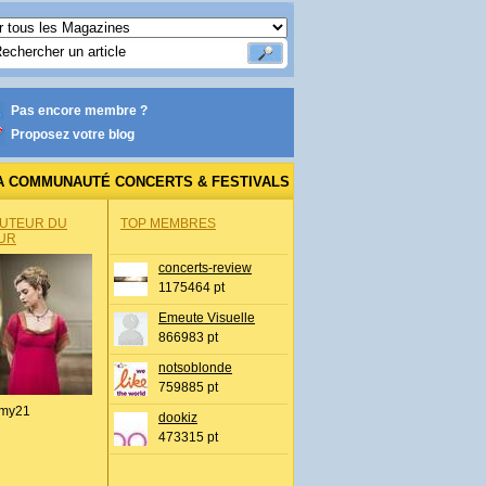
Pas encore membre ?
Proposez votre blog
A COMMUNAUTÉ CONCERTS & FESTIVALS
AUTEUR DU
TOP MEMBRES
UR
concerts-review
1175464 pt
Emeute Visuelle
866983 pt
notsoblonde
759885 pt
my21
dookiz
473315 pt