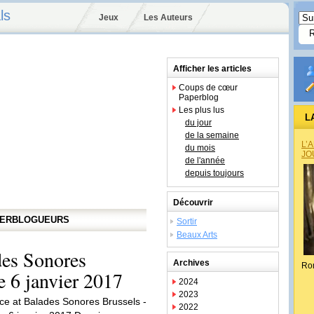
ls
Jeux
Les Auteurs
Afficher les articles
Coups de cœur
Paperblog
Les plus lus
L
du jour
de la semaine
L’
du mois
JO
de l'année
depuis toujours
Découvrir
APERBLOGUEURS
Sortir
Beaux Arts
des Sonores
Archives
Ro
e 6 janvier 2017
2024
2023
ce at Balades Sonores Brussels -
2022