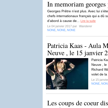
In memoriam georges 
Georges Prêtre n’est plus. Avec lui s’ét
chefs internationaux français qui a dû 
d’abord à cause de...
Lire la suite
Le 04 janvier 2017 par
Wanderer
NONE
NONE
NONE
,
,
Patricia Kaas - Aula 
Neuve , le 15 janvier 
Patricia K
Neuve , le
Richard Wa
volet de la
Le 15 janvi
NONE
NON
,
Les coups de coeur di