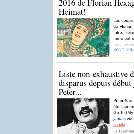
2016 de Florian Hexag
Heimat!
Les coups 
de Florian
Intro: Heim
mère patrie
Le 09 janvi
NONE
NON
,
Liste non-exhaustive d
disparus depuis début 
Peter...
Peter Sarst
été l'homm
Go To (My 
jamais vue
la suite
Le 11 janvi