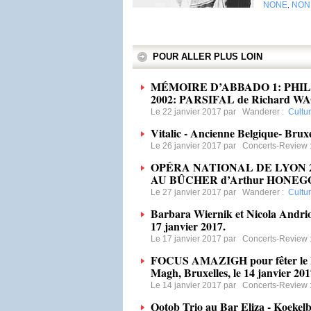
NONE
NON
,
POUR ALLER PLUS LOIN
MÉMOIRE D’ABBADO 1: PHIL
2002: PARSIFAL de Richard WAG
Le 22 janvier 2017 par
Wanderer
:
Cultu
Vitalic - Ancienne Belgique- Bruxel
Le 26 janvier 2017 par
Concerts-Review
OPÉRA NATIONAL DE LYON 2
AU BÛCHER d’Arthur HONEGGE
Le 27 janvier 2017 par
Wanderer
:
Cultu
Barbara Wiernik et Nicola Andriol
17 janvier 2017.
Le 17 janvier 2017 par
Concerts-Review
FOCUS AMAZIGH pour fêter le No
Magh, Bruxelles, le 14 janvier 20
Le 14 janvier 2017 par
Concerts-Review
Qotob Trio au Bar Eliza - Koekelbe