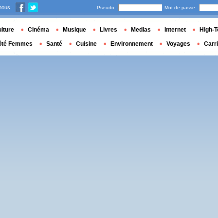
nous
Pseudo
Mot de passe
lture
Cinéma
Musique
Livres
Medias
Internet
High-T
ôté Femmes
Santé
Cuisine
Environnement
Voyages
Carr