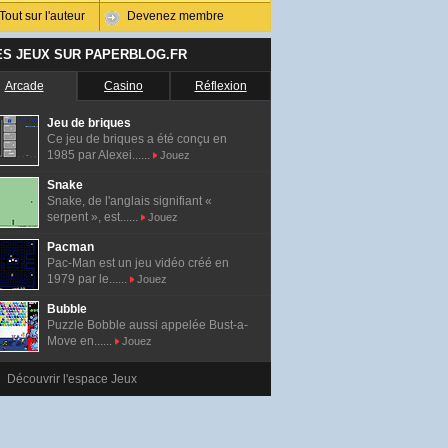
Tout sur l'auteur
Devenez membre
ES JEUX SUR PAPERBLOG.FR
Arcade
Casino
Réflexion
Jeu de briques
Ce jeu de briques a été conçu en
1985 par Alexei......
Jouez
Snake
Snake, de l'anglais signifiant «
serpent », est......
Jouez
Pacman
Pac-Man est un jeu vidéo créé en
1979 par le......
Jouez
Bubble
Puzzle Bobble aussi appelée Bust-a-
Move en......
Jouez
Découvrir l'espace Jeux