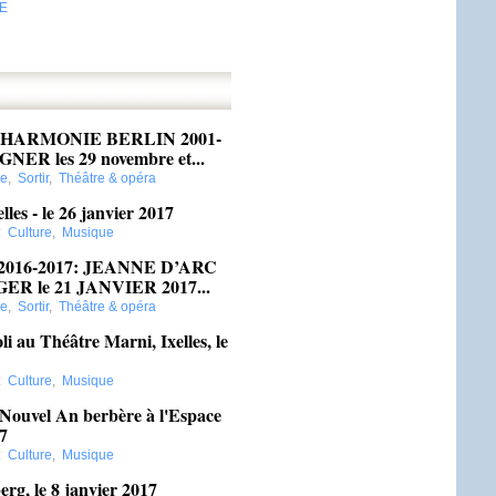
E
HARMONIE BERLIN 2001-
NER les 29 novembre et...
re
,
Sortir
,
Théâtre & opéra
les - le 26 janvier 2017
:
Culture
,
Musique
016-2017: JEANNE D’ARC
R le 21 JANVIER 2017...
re
,
Sortir
,
Théâtre & opéra
i au Théâtre Marni, Ixelles, le
:
Culture
,
Musique
uvel An berbère à l'Espace
17
:
Culture
,
Musique
rg, le 8 janvier 2017