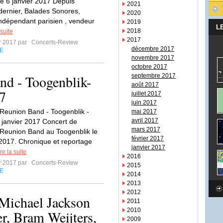
le 6 janvier 2017 Depuis
2021
dernier, Balades Sonores,
2020
indépendant parisien , vendeur
2019
L
2018
 suite
2017
er 2017 par
Concerts-Review
décembre 2017
E
novembre 2017
octobre 2017
d - Toogenblik-
septembre 2017
août 2017
17
juillet 2017
juin 2017
eunion Band - Toogenblik -
mai 2017
avril 2017
 janvier 2017 Concert de
mars 2017
Reunion Band au Toogenblik le
février 2017
 2017. Chronique et reportage
janvier 2017
re la suite
2016
er 2017 par
Concerts-Review
2015
E
2014
2013
2012
Michael Jackson
2011
2010
r, Bram Weijters,
2009