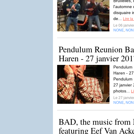
Bruxelles, 
l'automne 
disquaire 
de...
Lire la
Le 06 janvi
NONE
NON
,
Pendulum Reunion Ban
Haren - 27 janvier 20
Pendulum R
Haren - 27
Pendulum 
27 janvier
photos...
Li
Le 27 janvi
NONE
NON
,
BAD, the music from 
featuring Eef Van Acke