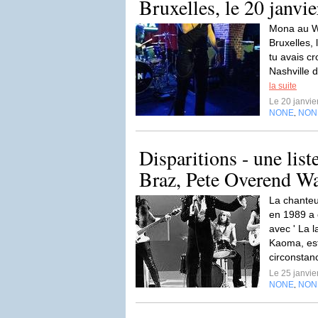
Bruxelles, le 20 janvi
Mona au Wi
Bruxelles, 
tu avais c
Nashville 
la suite
Le 20 janvi
NONE
NON
,
Disparitions - une list
Braz, Pete Overend Wat
La chanteu
en 1989 a 
avec ' La
Kaoma, es
circonstan
Le 25 janvi
NONE
NON
,