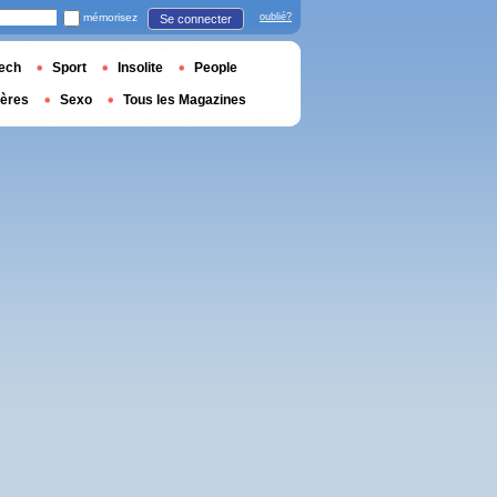
mémorisez
oublié?
Se connecter
ech
Sport
Insolite
People
ières
Sexo
Tous les Magazines