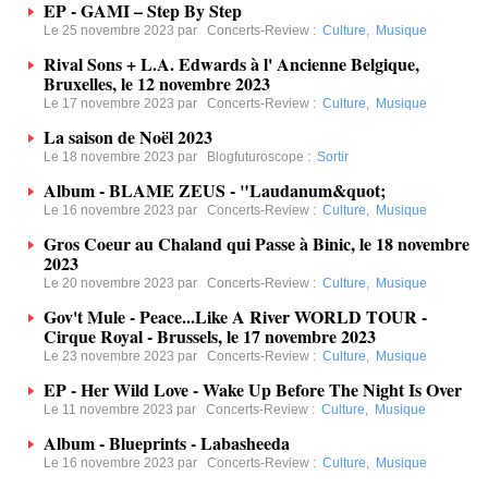
EP - GAMI – Step By Step
Le 25 novembre 2023 par
Concerts-Review
:
Culture
,
Musique
Rival Sons + L.A. Edwards à l' Ancienne Belgique,
Bruxelles, le 12 novembre 2023
Le 17 novembre 2023 par
Concerts-Review
:
Culture
,
Musique
La saison de Noël 2023
Le 18 novembre 2023 par
Blogfuturoscope
:
Sortir
Album - BLAME ZEUS - "Laudanum&quot;
Le 16 novembre 2023 par
Concerts-Review
:
Culture
,
Musique
Gros Coeur au Chaland qui Passe à Binic, le 18 novembre
2023
Le 20 novembre 2023 par
Concerts-Review
:
Culture
,
Musique
Gov't Mule - Peace...Like A River WORLD TOUR -
Cirque Royal - Brussels, le 17 novembre 2023
Le 23 novembre 2023 par
Concerts-Review
:
Culture
,
Musique
EP - Her Wild Love - Wake Up Before The Night Is Over
Le 11 novembre 2023 par
Concerts-Review
:
Culture
,
Musique
Album - Blueprints - Labasheeda
Le 16 novembre 2023 par
Concerts-Review
:
Culture
,
Musique