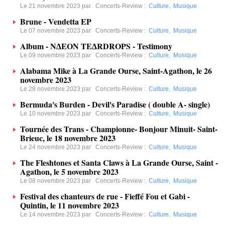
Le 21 novembre 2023 par
Concerts-Review
:
Culture
,
Musique
Brune - Vendetta EP
Le 07 novembre 2023 par
Concerts-Review
:
Culture
,
Musique
Album - N∆EON TE∆RDROPS - Testimony
Le 09 novembre 2023 par
Concerts-Review
:
Culture
,
Musique
Alabama Mike à La Grande Ourse, Saint-Agathon, le 26
novembre 2023
Le 28 novembre 2023 par
Concerts-Review
:
Culture
,
Musique
Bermuda's Burden - Devil's Paradise ( double A- single)
Le 10 novembre 2023 par
Concerts-Review
:
Culture
,
Musique
Tournée des Trans - Championne- Bonjour Minuit- Saint-
Brieuc, le 18 novembre 2023
Le 24 novembre 2023 par
Concerts-Review
:
Culture
,
Musique
The Fleshtones et Santa Claws à La Grande Ourse, Saint -
Agathon, le 5 novembre 2023
Le 08 novembre 2023 par
Concerts-Review
:
Culture
,
Musique
Festival des chanteurs de rue - Fieffé Fou et Gabi -
Quintin, le 11 novembre 2023
Le 14 novembre 2023 par
Concerts-Review
:
Culture
,
Musique