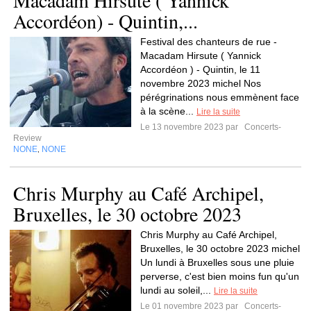
Macadam Hirsute ( Yannick
Accordéon) - Quintin,...
Festival des chanteurs de rue -
Macadam Hirsute ( Yannick
Accordéon ) - Quintin, le 11
novembre 2023 michel Nos
pérégrinations nous emmènent face
à la scène...
Lire la suite
Le 13 novembre 2023 par
Concerts-
Review
NONE
NONE
,
Chris Murphy au Café Archipel,
Bruxelles, le 30 octobre 2023
Chris Murphy au Café Archipel,
Bruxelles, le 30 octobre 2023 michel
Un lundi à Bruxelles sous une pluie
perverse, c'est bien moins fun qu'un
lundi au soleil,...
Lire la suite
Le 01 novembre 2023 par
Concerts-