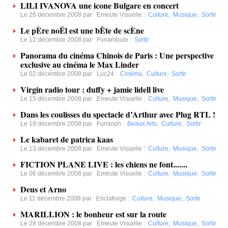
LILI IVANOVA une icone Bulgare en concert
Le 26 décembre 2008 par
Emeute Visuelle
:
Culture
,
Musique
,
Sortir
Le pÈre noËl est une bÊte de scÈne
Le 12 décembre 2008 par
Funambule
:
Sortir
Panorama du cinéma Chinois de Paris : Une perspective
exclusive au cinéma le Max Linder
Le 02 décembre 2008 par
Luc24
:
Cinéma
,
Culture
,
Sortir
Virgin radio tour : duffy + jamie lidell live
Le 15 décembre 2008 par
Emeute Visuelle
:
Culture
,
Musique
,
Sortir
Dans les coulisses du spectacle d’Arthur avec Plug RTL !
Le 19 décembre 2008 par
Funsoph
:
Beaux Arts
,
Culture
,
Sortir
Le kabaret de patrica kaas
Le 13 décembre 2008 par
Emeute Visuelle
:
Culture
,
Musique
,
Sortir
FICTION PLANE LIVE : les chiens ne font.......
Le 06 décembre 2008 par
Emeute Visuelle
:
Culture
,
Musique
,
Sortir
Deus et Arno
Le 11 décembre 2008 par
Ericlaforge
:
Culture
,
Musique
,
Sortir
MARILLION : le bonheur est sur la route
Le 28 décembre 2008 par
Emeute Visuelle
:
Culture
,
Musique
,
Sortir