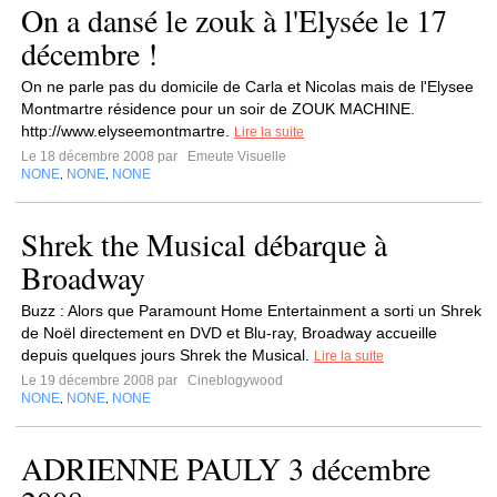
On a dansé le zouk à l'Elysée le 17
décembre !
On ne parle pas du domicile de Carla et Nicolas mais de l'Elysee
Montmartre résidence pour un soir de ZOUK MACHINE.
http://www.elyseemontmartre.
Lire la suite
Le 18 décembre 2008 par
Emeute Visuelle
NONE
NONE
NONE
,
,
Shrek the Musical débarque à
Broadway
Buzz : Alors que Paramount Home Entertainment a sorti un Shrek
de Noël directement en DVD et Blu-ray, Broadway accueille
depuis quelques jours Shrek the Musical.
Lire la suite
Le 19 décembre 2008 par
Cineblogywood
NONE
NONE
NONE
,
,
ADRIENNE PAULY 3 décembre