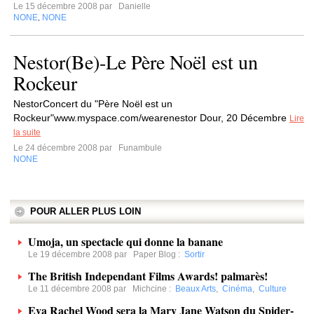
Le 15 décembre 2008 par
Danielle
NONE
NONE
,
Nestor(Be)-Le Père Noël est un
Rockeur
NestorConcert du "Père Noël est un
Rockeur"www.myspace.com/wearenestor Dour, 20 Décembre
Lire
la suite
Le 24 décembre 2008 par
Funambule
NONE
POUR ALLER PLUS LOIN
Umoja, un spectacle qui donne la banane
Le 19 décembre 2008 par
Paper Blog
:
Sortir
The British Independant Films Awards! palmarès!
Le 11 décembre 2008 par
Michcine
:
Beaux Arts
,
Cinéma
,
Culture
Eva Rachel Wood sera la Mary Jane Watson du Spider-