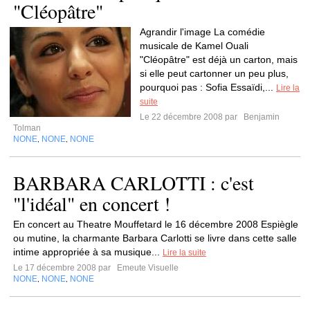
"Cléopâtre"
Agrandir l'image La comédie
musicale de Kamel Ouali
"Cléopâtre" est déjà un carton, mais
si elle peut cartonner un peu plus,
pourquoi pas : Sofia Essaïdi,...
Lire la
suite
Le 22 décembre 2008 par
Benjamin
Tolman
NONE
NONE
NONE
,
,
BARBARA CARLOTTI : c'est
"l'idéal" en concert !
En concert au Theatre Mouffetard le 16 décembre 2008 Espiègle
ou mutine, la charmante Barbara Carlotti se livre dans cette salle
intime appropriée à sa musique...
Lire la suite
Le 17 décembre 2008 par
Emeute Visuelle
NONE
NONE
NONE
,
,