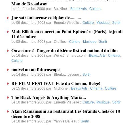
Man de Broadway
Le 11 décembre 2008 par
Buzzline
:
Beaux Arts
,
Culture
Joe satriani accuse coldplay de..........
Le 09 décembre 2008 par
Emeute Visuelle
:
Culture
,
Musique
,
Sortir
Matt Elliott en concert au Point Ephémère (Paris), le jeudi
11 décembre
Le 08 décembre 2008 par
Oreilles
:
Culture
,
Musique
,
Sortir
Ouverture à Tanger du dixième festival national du film
Le 16 décembre 2008 par
Www.6nemaroc.com
:
Beaux Arts
,
Cinéma
,
Culture
nouvel an au futuroscope
Le 14 décembre 2008 par
Blogfuturoscope
:
Sortir
BE FILM FESTIVAL Fête du Cinéma, Belge!
Le 15 décembre 2008 par
Michcine
:
Beaux Arts
,
Cinéma
,
Culture
The Black Angels & Anything Maria...
Le 10 décembre 2008 par
Emeute Visuelle
:
Culture
,
Musique
,
Sortir
Alain Ramanisum au restaurant Les Grands Chefs ce 18
décembre 2008
Le 18 décembre 2008 par
Yannis Dalleau
:
Sortir