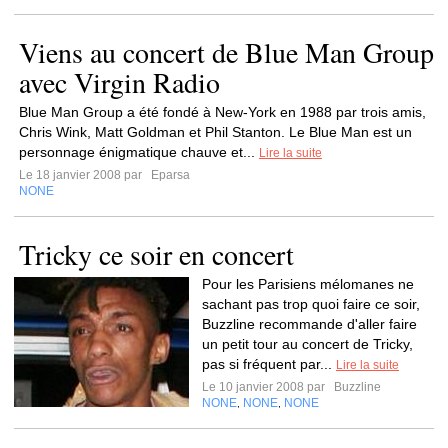
Viens au concert de Blue Man Group
avec Virgin Radio
Blue Man Group a été fondé à New-York en 1988 par trois amis,
Chris Wink, Matt Goldman et Phil Stanton. Le Blue Man est un
personnage énigmatique chauve et...
Lire la suite
Le 18 janvier 2008 par
Eparsa
NONE
Tricky ce soir en concert
Pour les Parisiens mélomanes ne
sachant pas trop quoi faire ce soir,
Buzzline recommande d'aller faire
un petit tour au concert de Tricky,
pas si fréquent par...
Lire la suite
Le 10 janvier 2008 par
Buzzline
NONE
NONE
NONE
,
,