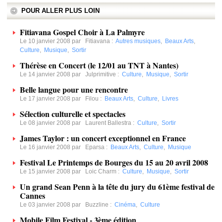
POUR ALLER PLUS LOIN
Fitiavana Gospel Choir à La Palmyre
Le 10 janvier 2008 par
Fitiavana
:
Autres musiques
,
Beaux Arts
,
Culture
,
Musique
,
Sortir
Thérèse en Concert (le 12/01 au TNT à Nantes)
Le 14 janvier 2008 par
Julprimitive
:
Culture
,
Musique
,
Sortir
Belle langue pour une rencontre
Le 17 janvier 2008 par
Filou
:
Beaux Arts
,
Culture
,
Livres
Sélection culturelle et spectacles
Le 08 janvier 2008 par
Laurent Ballestra
:
Culture
,
Sortir
James Taylor : un concert exceptionnel en France
Le 16 janvier 2008 par
Eparsa
:
Beaux Arts
,
Culture
,
Musique
Festival Le Printemps de Bourges du 15 au 20 avril 2008
Le 15 janvier 2008 par
Loic Charm
:
Culture
,
Musique
,
Sortir
Un grand Sean Penn à la tête du jury du 61ème festival de
Cannes
Le 03 janvier 2008 par
Buzzline
:
Cinéma
,
Culture
Mobile Film Festival - 3ème édition