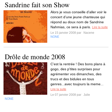
Sandrine fait son Show
Alors je vous conseille d’aller voir le
concert d’une jeune chanteuse qui
répond au doux nom de Sandrine
Nahmias, ce sera à paris.
Lire la suite
Le 15 janvier 2008 par
Nacene
NONE
Drôle de monde 2008
C'est la rentrée ! Des bons plans à
gogo, des p'tites surprises pour
agrémenter vos dimanches, des
trucs et des bidules en tous
genres...avec toujours la meme...
Lire la suite
Le 07 janvier 2008 par
Julie
NONE