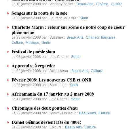
Le 10 janvier 2008 par
Vianney Settini
:
Beaux Arts
,
Cinéma
,
Culture
Songes sur la route de la soie
Le 23 janvier 2008 par
Laurent Ballestra
:
Sortir
Charlotte Marin : retour sur scène de notre coup de coeur
phénomène
Le 23 janvier 2008 par
Buzzline
:
Beaux Arts
,
Chanson française
,
Culture
,
Musique
,
Sortir
Festival de poésie slam
Le 03 janvier 2008 par
Loic Charm
:
Sortir
Apprendre à regarder
Le 02 janvier 2008 par
Jarousseau
:
Beaux Arts
,
Culture
Février 2008: Les nouveaux CSB et ONB
Le 29 janvier 2008 par
Sam Lebel
:
Sortir
Africamania du 17 janvier au 2 mars 2008
Le 17 janvier 2008 par
Loic Charm
:
Sortir
Chronique des deux gouttes d'eau
Le 22 janvier 2008 par
Sammy Fisher Jr
:
Beaux Arts
,
Culture
Daniel Gélinas devient DG du 400è!
Le 03 janvier 2008 par
Epicure
:
Beaux Arts
,
Culture