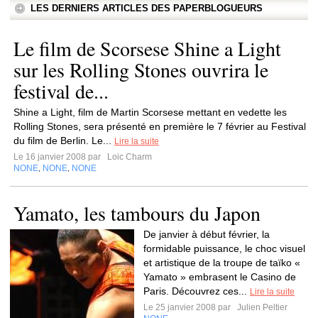
LES DERNIERS ARTICLES DES PAPERBLOGUEURS
Le film de Scorsese Shine a Light
sur les Rolling Stones ouvrira le
festival de...
Shine a Light, film de Martin Scorsese mettant en vedette les
Rolling Stones, sera présenté en première le 7 février au Festival
du film de Berlin. Le...
Lire la suite
Le 16 janvier 2008 par
Loic Charm
NONE
NONE
NONE
,
,
Yamato, les tambours du Japon
De janvier à début février, la
formidable puissance, le choc visuel
et artistique de la troupe de taïko «
Yamato » embrasent le Casino de
Paris. Découvrez ces...
Lire la suite
Le 25 janvier 2008 par
Julien Peltier