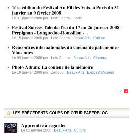
1ère édition du Festival Au Fil des Voix, à Paris du 31
janvier au 9 février 2008
Le 31 janvier 2008 par
Loic Charm
:
Sortir
Festival Soirées Talents d'ici du 17 au 26 Janvier 2008 -
Perpignan - Languedoc-Roussillon -...
Le 15 janvier 2008 par
Loic Charm
:
Beaux Arts
,
Culture
Rencontres internationales du cinéma de patrimoine -
Vincennes
Le 09 janvier 2008 par
Loic Charm
:
Beaux Arts
,
Cinéma
,
Photo Album: La couleur de la mémoire
Le 10 janvier 2008 par
Zedd68
:
Beaux Arts
,
Expos & Musées
1
2
LES PRÉCÉDENTS COUPS DE CŒUR PAPERBLOG
Apprendre à regarder
Le 02 janvier 2008
Beaux Arts
,
Culture