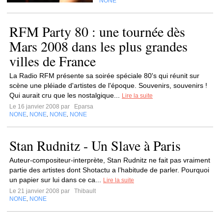
NONE
RFM Party 80 : une tournée dès
Mars 2008 dans les plus grandes
villes de France
La Radio RFM présente sa soirée spéciale 80's qui réunit sur
scène une pléiade d'artistes de l'époque. Souvenirs, souvenirs !
Qui aurait cru que les nostalgique...
Lire la suite
Le 16 janvier 2008 par
Eparsa
NONE
NONE
NONE
NONE
,
,
,
Stan Rudnitz - Un Slave à Paris
Auteur-compositeur-interprète, Stan Rudnitz ne fait pas vraiment
partie des artistes dont Shotactu a l’habitude de parler. Pourquoi
un papier sur lui dans ce ca...
Lire la suite
Le 21 janvier 2008 par
Thibault
NONE
NONE
,