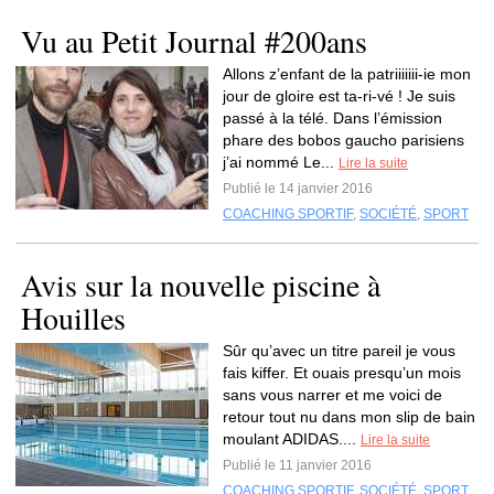
Vu au Petit Journal #200ans
Allons z’enfant de la patriiiiiii-ie mon
jour de gloire est ta-ri-vé ! Je suis
passé à la télé. Dans l’émission
phare des bobos gaucho parisiens
j’ai nommé Le...
Lire la suite
Publié le 14 janvier 2016
COACHING SPORTIF
,
SOCIÉTÉ
,
SPORT
Avis sur la nouvelle piscine à
Houilles
Sûr qu’avec un titre pareil je vous
fais kiffer. Et ouais presqu’un mois
sans vous narrer et me voici de
retour tout nu dans mon slip de bain
moulant ADIDAS....
Lire la suite
Publié le 11 janvier 2016
COACHING SPORTIF
,
SOCIÉTÉ
,
SPORT