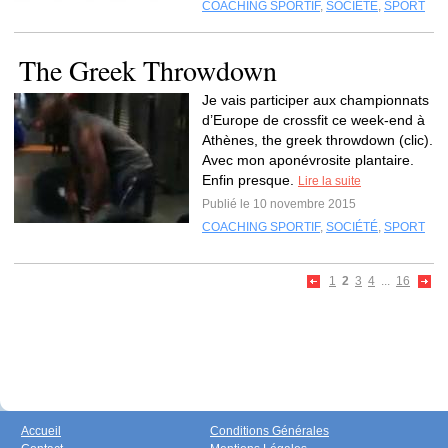
COACHING SPORTIF
,
SOCIÉTÉ
,
SPORT
The Greek Throwdown
Je vais participer aux championnats
d’Europe de crossfit ce week-end à
Athènes, the greek throwdown (clic).
Avec mon aponévrosite plantaire.
Enfin presque.
Lire la suite
Publié le 10 novembre 2015
COACHING SPORTIF
,
SOCIÉTÉ
,
SPORT
1
2
3
4
...
16
Accueil
Conditions Générales