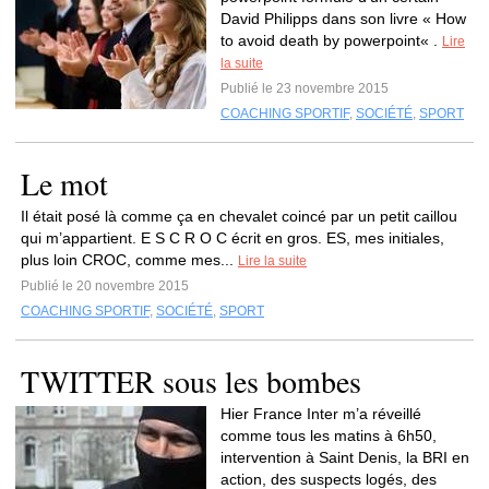
David Philipps dans son livre « How
to avoid death by powerpoint« .
Lire
la suite
Publié le 23 novembre 2015
COACHING SPORTIF
,
SOCIÉTÉ
,
SPORT
Le mot
Il était posé là comme ça en chevalet coincé par un petit caillou
qui m’appartient. E S C R O C écrit en gros. ES, mes initiales,
plus loin CROC, comme mes...
Lire la suite
Publié le 20 novembre 2015
COACHING SPORTIF
,
SOCIÉTÉ
,
SPORT
TWITTER sous les bombes
Hier France Inter m’a réveillé
comme tous les matins à 6h50,
intervention à Saint Denis, la BRI en
action, des suspects logés, des