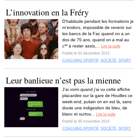
L’innovation en la Fréry
D’habitude pendant les formations je
m’endors, impossible de revenir sur
les bancs de la Fac quand on a un
dos de 75 ans, quand on a mal au
c** à rester assis,...
Lire la suite
Publié le 03 décembre 2015
COACHING SPORTIF
,
SOCIÉTÉ
,
SPORT
Leur banlieue n’est pas la mienne
J’ai vomi quand j’ai vu cette affiche
placardée sur la gare de Houilles ce
week-end, putain on en est là, sans
doute une indigestion de bleu, de
blanc et surtou...
Lire la suite
Publié le 30 novembre 2015
COACHING SPORTIF
,
SOCIÉTÉ
,
SPORT