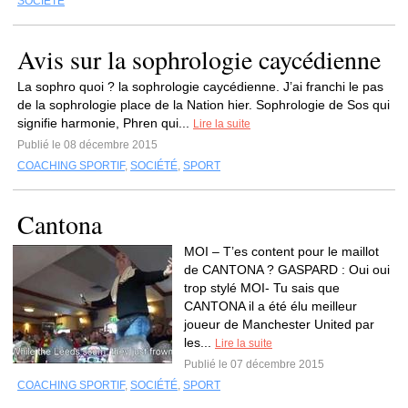
SOCIÉTÉ
Avis sur la sophrologie caycédienne
La sophro quoi ? la sophrologie caycédienne. J’ai franchi le pas
de la sophrologie place de la Nation hier. Sophrologie de Sos qui
signifie harmonie, Phren qui...
Lire la suite
Publié le 08 décembre 2015
COACHING SPORTIF
,
SOCIÉTÉ
,
SPORT
Cantona
MOI – T’es content pour le maillot
de CANTONA ? GASPARD : Oui oui
trop stylé MOI- Tu sais que
CANTONA il a été élu meilleur
joueur de Manchester United par
les...
Lire la suite
Publié le 07 décembre 2015
COACHING SPORTIF
,
SOCIÉTÉ
,
SPORT