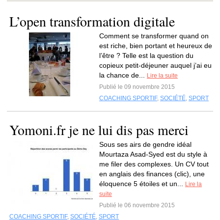
L’open transformation digitale
Comment se transformer quand on
est riche, bien portant et heureux de
l’être ? Telle est la question du
copieux petit-déjeuner auquel j’ai eu
la chance de...
Lire la suite
Publié le 09 novembre 2015
COACHING SPORTIF
,
SOCIÉTÉ
,
SPORT
Yomoni.fr je ne lui dis pas merci
Sous ses airs de gendre idéal
Mourtaza Asad-Syed est du style à
me filer des complexes. Un CV tout
en anglais des finances (clic), une
éloquence 5 étoiles et un...
Lire la
suite
Publié le 06 novembre 2015
COACHING SPORTIF
,
SOCIÉTÉ
,
SPORT