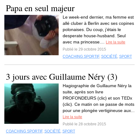
Papa en seul majeur
Le week-end dernier, ma femme est
allé cluber à Berlin avec ses copines
polonaises. Du coup, j’étais le
desperate house-husband. Seul
avec ma princesse....
Lire la suite
Publié le 29 octobre 2015
COACHING SPORTIF
,
SOCIÉTÉ
,
SPORT
3 jours avec Guillaume Néry (3)
Hagiographie de Guillaume Néry la
suite, après son livre
PROFONDEURS (clic) et son TEDx
(clic). Ce matin on se passe de mots
pour une plongée vertigineuse aux...
Lire la suite
Publié le 28 octobre 2015
COACHING SPORTIF
,
SOCIÉTÉ
,
SPORT