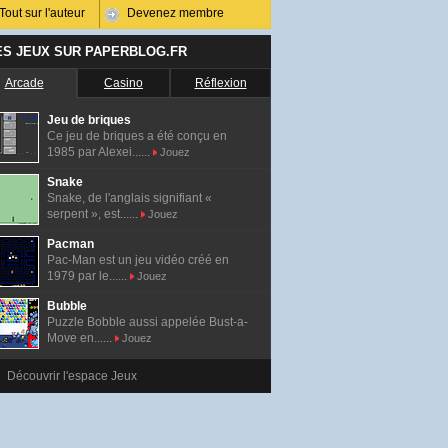
Tout sur l'auteur
Devenez membre
ES JEUX SUR PAPERBLOG.FR
Arcade
Casino
Réflexion
Jeu de briques
Ce jeu de briques a été conçu en
1985 par Alexei......
Jouez
Snake
Snake, de l'anglais signifiant «
serpent », est......
Jouez
Pacman
Pac-Man est un jeu vidéo créé en
1979 par le......
Jouez
Bubble
Puzzle Bobble aussi appelée Bust-a-
Move en......
Jouez
Découvrir l'espace Jeux