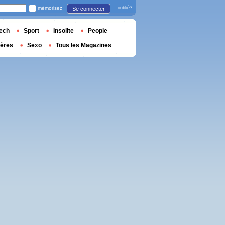
mémorisez
oublié?
Se connecter
ech
Sport
Insolite
People
ières
Sexo
Tous les Magazines