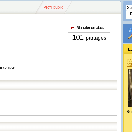
Profil public
Signaler un abus
101
partages
L
L’
JO
son compte
Ro