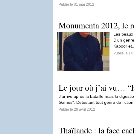
Publié le 31 mai 2012
Monumenta 2012, le re
Les beaux 
D’un genre 
Kapoor et.
Publié le 14
Le jour où j’ai vu… 
J’arrive après la bataille mais la diges
Games”. Détestant tout genre de fiction
Publié le 28 avril 2012
Thaïlande : la face ca