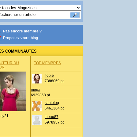
Pas encore membre ?
Proposez votre blog
ES COMMUNAUTÉS
AUTEUR DU
TOP MEMBRES
UR
flopie
7388069 pt
mega
6939868 pt
santelog
6461364 pt
my21
theau87
5978957 pt