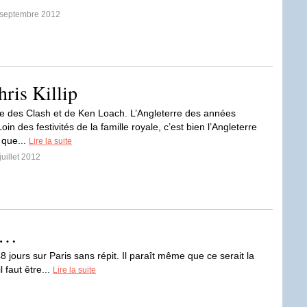
5 septembre 2012
hris Killip
re des Clash et de Ken Loach. L’Angleterre des années
oin des festivités de la famille royale, c’est bien l’Angleterre
 que...
Lire la suite
juillet 2012
té…
 48 jours sur Paris sans répit. Il paraît même que ce serait la
l faut être...
Lire la suite