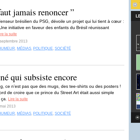
faut jamais renoncer ”
L
fenseur brésilien du PSG, dévoile un projet qui lui tient à cœur :
Une initiative en faveur des enfants du Brésil réunissant
ire la suite
4 septembre 2013
HUMEUR
,
MÉDIAS
,
POLITIQUE
,
SOCIÉTÉ
né qui subsiste encore
ng, ce n’est pas que des mugs, des tee-shirts ou des posters !
ord de croire que ce prince du Street Art était aussi simple
e ça.
Lire la suite
 mai 2013
HUMEUR
,
MÉDIAS
,
POLITIQUE
,
SOCIÉTÉ