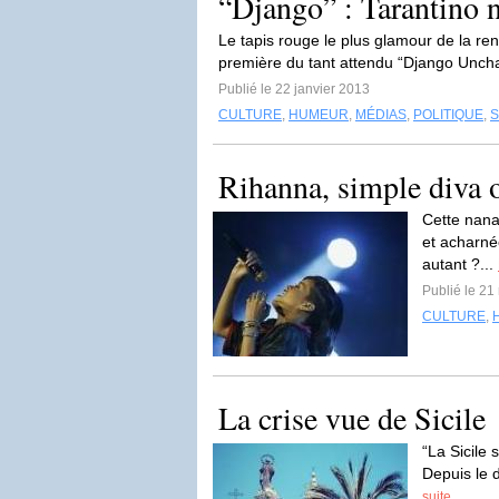
“Django” : Tarantino 
Le tapis rouge le plus glamour de la ren
première du tant attendu “Django Unchai
Publié le 22 janvier 2013
CULTURE
,
HUMEUR
,
MÉDIAS
,
POLITIQUE
,
S
Rihanna, simple diva o
Cette nana-
et acharné
autant ?...
Publié le 2
CULTURE
,
La crise vue de Sicile
“La Sicile 
Depuis le d
suite