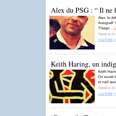
Alex du PSG : “ Il ne 
Alex, le dé
Autograff. 
Thiago...
L
Publié le 2
CULTURE
,
Keith Haring, un indig
Keith Hari
On aurait t
et naïf qu
Publié le 18
CULTURE
,