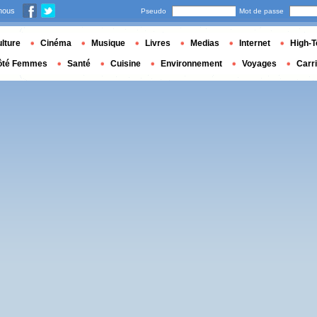
nous
Pseudo
Mot de passe
lture
Cinéma
Musique
Livres
Medias
Internet
High-T
ôté Femmes
Santé
Cuisine
Environnement
Voyages
Carr