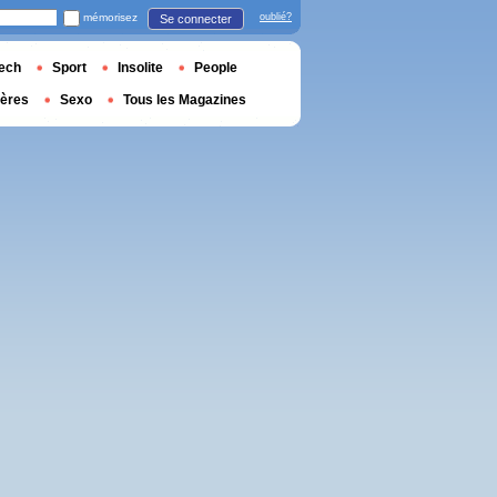
mémorisez
oublié?
Se connecter
ech
Sport
Insolite
People
ières
Sexo
Tous les Magazines