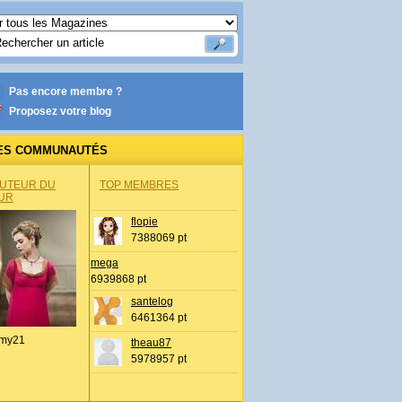
Pas encore membre ?
Proposez votre blog
ES COMMUNAUTÉS
AUTEUR DU
TOP MEMBRES
UR
flopie
7388069 pt
mega
6939868 pt
santelog
6461364 pt
my21
theau87
5978957 pt