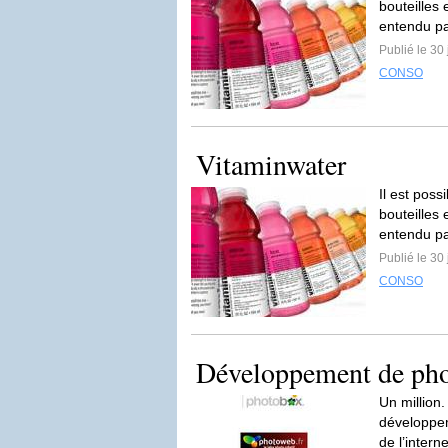
bouteilles 
entendu pa
Publié le 30
CONSO
Vitaminwater
Il est poss
bouteilles 
entendu pa
Publié le 30
CONSO
Développement de photo
Un million
développe
de l’intern