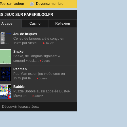
Tout sur l'auteur
Devenez membre
ES JEUX SUR PAPERBLOG.FR
Arcade
Casino
Réflexion
Jeu de briques
Ce jeu de briques a été conçu en
1985 par Alexei......
Jouez
Snake
Snake, de l'anglais signifiant «
serpent », est......
Jouez
Pacman
Pac-Man est un jeu vidéo créé en
1979 par le......
Jouez
Bubble
Puzzle Bobble aussi appelée Bust-a-
Move en......
Jouez
Découvrir l'espace Jeux