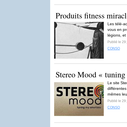
Produits fitness mirac
Les télé-ac
vous en pr
légions, et 
Publié le 29 
CONSO
Stereo Mood « tuning
Le site St
différentes
mêmes leur
Publié le 29 
CONSO