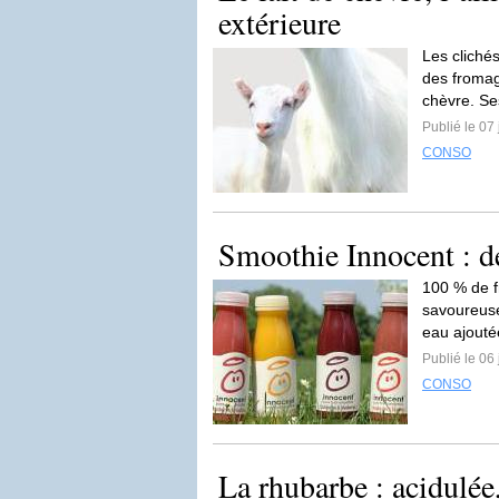
extérieure
Les cliché
des fromag
chèvre. Se
Publié le 07 
CONSO
Smoothie Innocent : des
100 % de fr
savoureuse
eau ajout
Publié le 06 
CONSO
La rhubarbe : acidulée