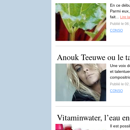
En ce début
Parmi eux, 
fait...
Lire la
Publié le 06 
CONSO
Anouk Teeuwe ou le tal
Une voix d
et talentue
compositri
Publié le 02 
CONSO
Vitaminwater, l’eau en
Il est poss