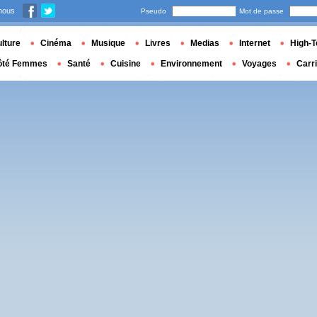
nous
Pseudo
Mot de passe
lture
Cinéma
Musique
Livres
Medias
Internet
High-T
ôté Femmes
Santé
Cuisine
Environnement
Voyages
Carr