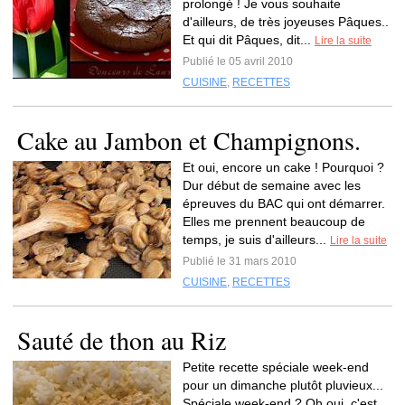
prolongé ! Je vous souhaite
d'ailleurs, de très joyeuses Pâques..
Et qui dit Pâques, dit...
Lire la suite
Publié le 05 avril 2010
CUISINE
,
RECETTES
Cake au Jambon et Champignons.
Et oui, encore un cake ! Pourquoi ?
Dur début de semaine avec les
épreuves du BAC qui ont démarrer.
Elles me prennent beaucoup de
temps, je suis d'ailleurs...
Lire la suite
Publié le 31 mars 2010
CUISINE
,
RECETTES
Sauté de thon au Riz
Petite recette spéciale week-end
pour un dimanche plutôt pluvieux...
Spéciale week-end ? Oh oui, c'est