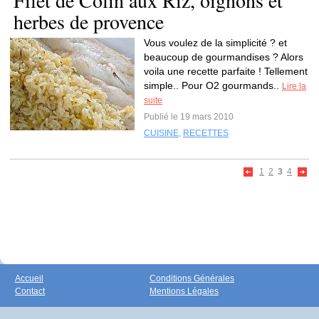
Filet de Colin aux Riz, oignons et
herbes de provence
Vous voulez de la simplicité ? et
beaucoup de gourmandises ? Alors
voila une recette parfaite ! Tellement
simple.. Pour O2 gourmands..
Lire la
suite
Publié le 19 mars 2010
CUISINE
,
RECETTES
1
2
3
4
Accueil
Conditions Générales
Contact
Mentions Légales