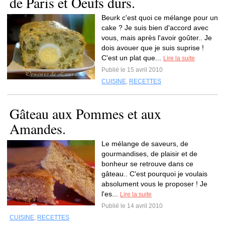
de Paris et Oeufs durs.
Beurk c'est quoi ce mélange pour un
cake ? Je suis bien d'accord avec
vous, mais après l'avoir goûter.. Je
dois avouer que je suis suprise !
C'est un plat que...
Lire la suite
Publié le 15 avril 2010
CUISINE
,
RECETTES
Gâteau aux Pommes et aux
Amandes.
Le mélange de saveurs, de
gourmandises, de plaisir et de
bonheur se retrouve dans ce
gâteau.. C'est pourquoi je voulais
absolument vous le proposer ! Je
l'es...
Lire la suite
Publié le 14 avril 2010
CUISINE
,
RECETTES