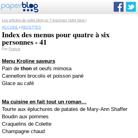
Les articles de votre blog ici ? Inscrivez votre blog !
ACCUEIL
›
RECETTES
Index des menus pour quatre à six
personnes - 41
Par
France
Menu Kroline saveurs
Pain de
thon
et oeufs mimosa
Cannelloni brocolis et poisson pané
Glace au café
Ma cuisine en fait tout un roman…
Tourte aux épluchures de patates de Mary-Ann Shaffer
Boudin aux pommes
Craquelins de Colette
Champagne chaud