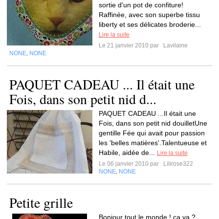
sortie d'un pot de confiture!
Raffinée, avec son superbe tissu
liberty et ses délicates broderie...
Lire la suite
Le 21 janvier 2010 par
Lavilaine
NONE
NONE
,
PAQUET CADEAU ... Il était une
Fois, dans son petit nid d...
PAQUET CADEAU ...Il était une
Fois, dans son petit nid douilletUne
gentille Fée qui avait pour passion
les 'belles matières'.Talentueuse et
Habile, aidée de...
Lire la suite
Le 06 janvier 2010 par
Lilirose322
NONE
NONE
,
Petite grille
Bonjour tout le monde ! ça va ?