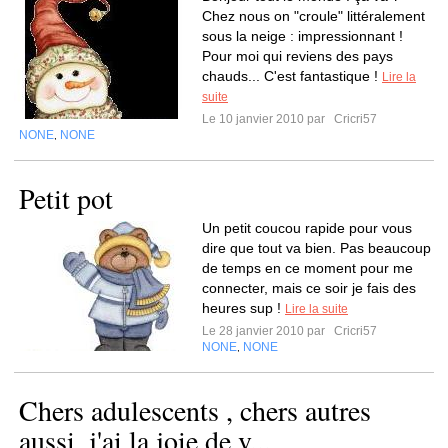
Chez nous on "croule" littéralement
sous la neige : impressionnant !
Pour moi qui reviens des pays
chauds... C'est fantastique !
Lire la
suite
Le 10 janvier 2010 par
Cricri57
NONE
NONE
,
Petit pot
Un petit coucou rapide pour vous
dire que tout va bien. Pas beaucoup
de temps en ce moment pour me
connecter, mais ce soir je fais des
heures sup !
Lire la suite
Le 28 janvier 2010 par
Cricri57
NONE
NONE
,
Chers adulescents , chers autres
aussi, j'ai la joie de v...