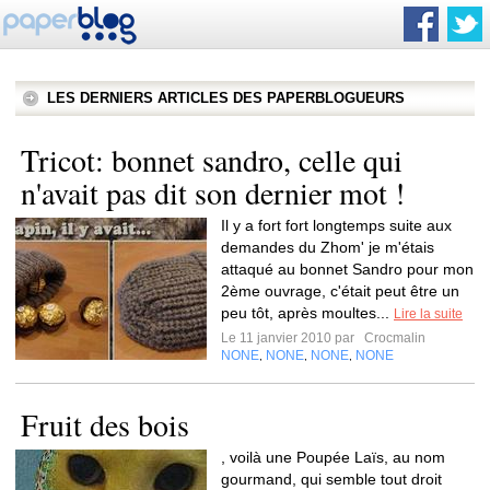
LES DERNIERS ARTICLES DES PAPERBLOGUEURS
Tricot: bonnet sandro, celle qui
n'avait pas dit son dernier mot !
Il y a fort fort longtemps suite aux
demandes du Zhom' je m'étais
attaqué au bonnet Sandro pour mon
2ème ouvrage, c'était peut être un
peu tôt, après moultes...
Lire la suite
Le 11 janvier 2010 par
Crocmalin
NONE
NONE
NONE
NONE
,
,
,
Fruit des bois
, voilà une Poupée Laïs, au nom
gourmand, qui semble tout droit