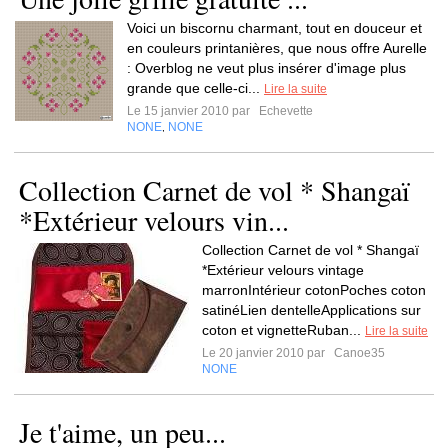
Voici un biscornu charmant, tout en douceur et
en couleurs printanières, que nous offre Aurelle
: Overblog ne veut plus insérer d'image plus
grande que celle-ci...
Lire la suite
Le 15 janvier 2010 par
Echevette
NONE
NONE
,
Collection Carnet de vol * Shangaï
*Extérieur velours vin...
Collection Carnet de vol * Shangaï
*Extérieur velours vintage
marronIntérieur cotonPoches coton
satinéLien dentelleApplications sur
coton et vignetteRuban...
Lire la suite
Le 20 janvier 2010 par
Canoe35
NONE
Je t'aime, un peu...