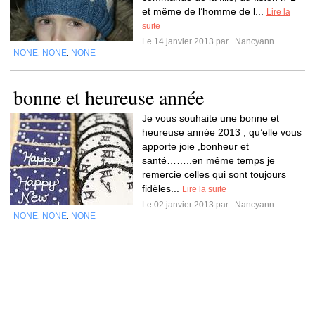
et même de l’homme de l...
Lire la
suite
Le 14 janvier 2013 par
Nancyann
NONE
NONE
NONE
,
,
bonne et heureuse année
Je vous souhaite une bonne et
heureuse année 2013 , qu’elle vous
apporte joie ,bonheur et
santé……..en même temps je
remercie celles qui sont toujours
fidèles...
Lire la suite
Le 02 janvier 2013 par
Nancyann
NONE
NONE
NONE
,
,