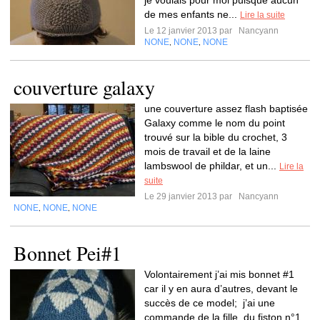
je voulais pour moi puisque aucun
de mes enfants ne...
Lire la suite
Le 12 janvier 2013 par
Nancyann
NONE
NONE
NONE
,
,
couverture galaxy
une couverture assez flash baptisée
Galaxy comme le nom du point
trouvé sur la bible du crochet, 3
mois de travail et de la laine
lambswool de phildar, et un...
Lire la
suite
Le 29 janvier 2013 par
Nancyann
NONE
NONE
NONE
,
,
Bonnet Pei#1
Volontairement j’ai mis bonnet #1
car il y en aura d’autres, devant le
succès de ce model; j’ai une
commande de la fille, du fiston n°1