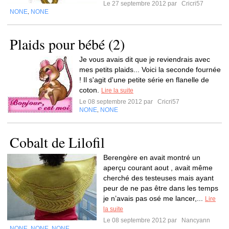
Le 27 septembre 2012 par
Cricri57
NONE
NONE
,
Plaids pour bébé (2)
Je vous avais dit que je reviendrais avec
mes petits plaids... Voici la seconde fournée
! Il s'agit d'une petite série en flanelle de
coton.
Lire la suite
Le 08 septembre 2012 par
Cricri57
NONE
NONE
,
Cobalt de Lilofil
Berengère en avait montré un
aperçu courant aout , avait même
cherché des testeuses mais ayant
peur de ne pas être dans les temps
je n’avais pas osé me lancer,...
Lire
la suite
Le 08 septembre 2012 par
Nancyann
NONE
NONE
NONE
,
,