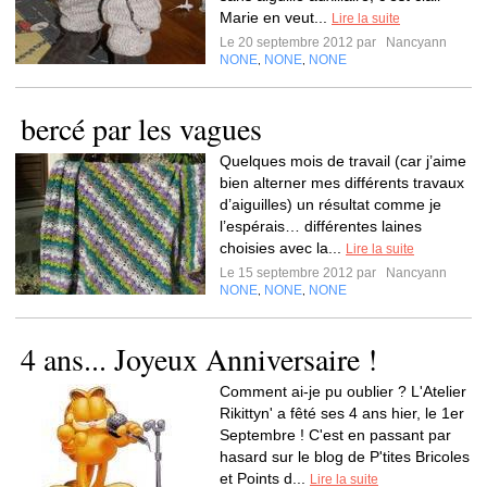
Marie en veut...
Lire la suite
Le 20 septembre 2012 par
Nancyann
NONE
NONE
NONE
,
,
bercé par les vagues
Quelques mois de travail (car j’aime
bien alterner mes différents travaux
d’aiguilles) un résultat comme je
l’espérais… différentes laines
choisies avec la...
Lire la suite
Le 15 septembre 2012 par
Nancyann
NONE
NONE
NONE
,
,
4 ans... Joyeux Anniversaire !
Comment ai-je pu oublier ? L'Atelier
Rikittyn' a fêté ses 4 ans hier, le 1er
Septembre ! C'est en passant par
hasard sur le blog de P'tites Bricoles
et Points d...
Lire la suite