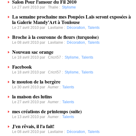
Salon Pour l'amour du Fil 2010
Le 27 avril 2010 par
Thalie
:
Stylisme
La semaine prochaine mes Poupées Laïs seront exposées à
la Galerie Mandy'Art à Toulouse
Le 27 avril 2010 par
Lavilaine
:
Décoration
,
Talents
Broche à la couronne de fleurs (turquoise)
Le 08 avril 2010 par
Lavilaine
:
Décoration
,
Talents
Nouveau sac orange
Le 18 avril 2010 par
Cricri57
:
Stylisme
,
Talents
Facebook
Le 18 avril 2010 par
Cricri57
:
Stylisme
,
Talents
le mouton de la bergère
Le 30 avril 2010 par
Aumer
:
Talents
la maison des lutins
Le 27 avril 2010 par
Aumer
:
Talents
mes créations de printemps (suite)
Le 13 avril 2010 par
Aumer
:
Talents
J'en rêvais, il l'a fait!
Le 08 avril 2010 par
Lavilaine
:
Décoration
,
Talents