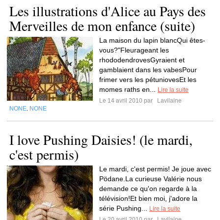
Les illustrations d'Alice au Pays des
Merveilles de mon enfance (suite)
La maison du lapin blancQui êtes-
vous?"Fleurageant les
rhododendrovesGyraient et
gamblaient dans les vabesPour
frimer vers les pétuniovesEt les
momes raths en...
Lire la suite
Le 14 avril 2010 par
Lavilaine
NONE
NONE
,
I love Pushing Daisies! (le mardi,
c'est permis)
Le mardi, c'est permis! Je joue avec
Pödane.La curieuse Valérie nous
demande ce qu'on regarde à la
télévision!Et bien moi, j'adore la
série Pushing...
Lire la suite
Le 20 avril 2010 par
Lavilaine