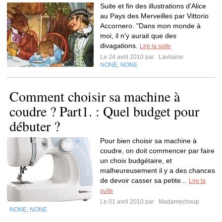
Suite et fin des illustrations d'Alice
au Pays des Merveilles par Vittorio
Accornero. "Dans mon monde à
moi, il n'y aurait que des
divagations.
Lire la suite
Le 24 avril 2010 par
Lavilaine
NONE
NONE
,
Comment choisir sa machine à
coudre ? Part1. : Quel budget pour
débuter ?
Pour bien choisir sa machine à
coudre, on doit commencer par faire
un choix budgétaire, et
malheureusement il y a des chances
de devoir casser sa petite...
Lire la
suite
Le 01 avril 2010 par
Madamechoup
NONE
NONE
,