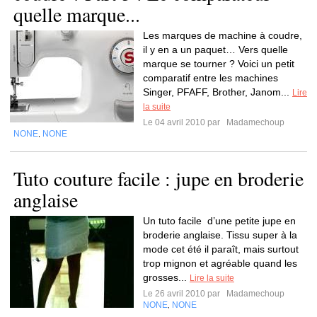
quelle marque...
Les marques de machine à coudre,
il y en a un paquet… Vers quelle
marque se tourner ? Voici un petit
comparatif entre les machines
Singer, PFAFF, Brother, Janom...
Lire
la suite
Le 04 avril 2010 par
Madamechoup
NONE
NONE
,
Tuto couture facile : jupe en broderie
anglaise
Un tuto facile d’une petite jupe en
broderie anglaise. Tissu super à la
mode cet été il paraît, mais surtout
trop mignon et agréable quand les
grosses...
Lire la suite
Le 26 avril 2010 par
Madamechoup
NONE
NONE
,