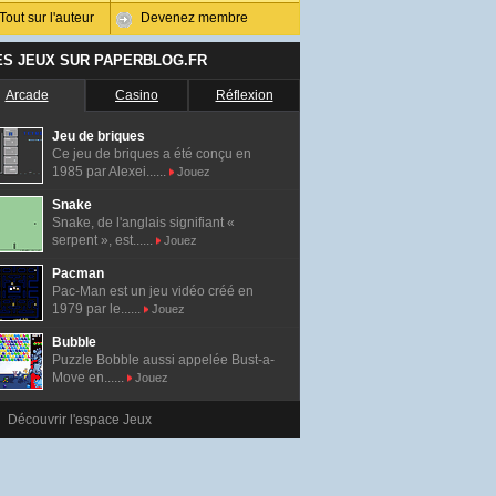
Tout sur l'auteur
Devenez membre
ES JEUX SUR PAPERBLOG.FR
Arcade
Casino
Réflexion
Jeu de briques
Ce jeu de briques a été conçu en
1985 par Alexei......
Jouez
Snake
Snake, de l'anglais signifiant «
serpent », est......
Jouez
Pacman
Pac-Man est un jeu vidéo créé en
1979 par le......
Jouez
Bubble
Puzzle Bobble aussi appelée Bust-a-
Move en......
Jouez
Découvrir l'espace Jeux