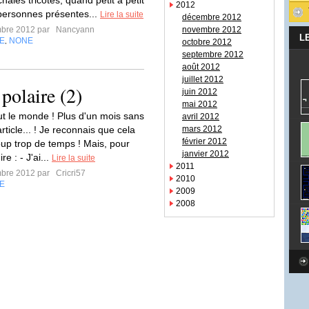
âles tricotés, quand petit à petit
2012
e personnes présentes...
Lire la suite
décembre 2012
mbre 2012 par
Nancyann
novembre 2012
L
E
NONE
,
octobre 2012
septembre 2012
août 2012
juillet 2012
polaire (2)
juin 2012
mai 2012
ut le monde ! Plus d'un mois sans
avril 2012
rticle... ! Je reconnais que cela
mars 2012
février 2012
oup trop de temps ! Mais, pour
janvier 2012
re : - J'ai...
Lire la suite
2011
mbre 2012 par
Cricri57
2010
E
2009
2008