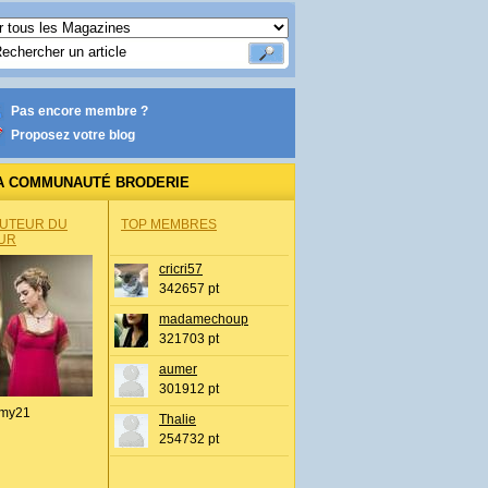
Pas encore membre ?
Proposez votre blog
A COMMUNAUTÉ BRODERIE
AUTEUR DU
TOP MEMBRES
UR
cricri57
342657 pt
madamechoup
321703 pt
aumer
301912 pt
my21
Thalie
254732 pt