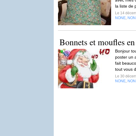
avec mes ch
la liste d
Le 14 déce
NONE
NON
,
Bonnets et moufles en 
Bonjour to
poster un a
fait beauc
tout vous di
Le 30 déce
NONE
NON
,