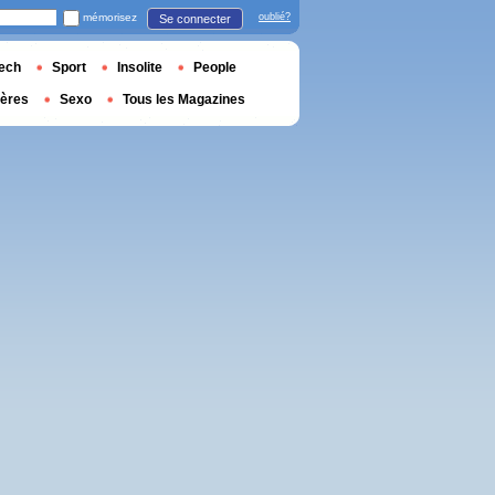
mémorisez
oublié?
Se connecter
ech
Sport
Insolite
People
ières
Sexo
Tous les Magazines