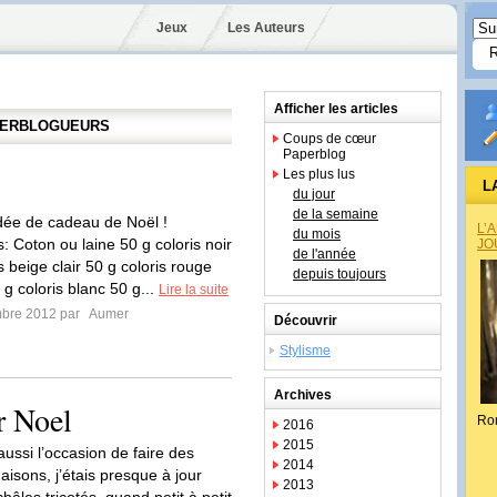
Jeux
Les Auteurs
Afficher les articles
APERBLOGUEURS
Coups de cœur
Paperblog
Les plus lus
L
du jour
de la semaine
idée de cadeau de Noël !
L’
du mois
: Coton ou laine 50 g coloris noir
JO
de l'année
s beige clair 50 g coloris rouge
depuis toujours
g coloris blanc 50 g...
Lire la suite
mbre 2012 par
Aumer
Découvrir
Stylisme
Archives
r Noel
Ro
2016
2015
aussi l’occasion de faire des
2014
isons, j’étais presque à jour
2013