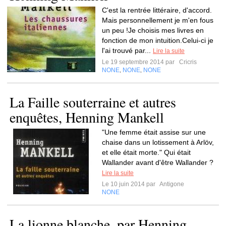
C'est la rentrée littéraire, d'accord.
Mais personnellement je m'en fous
un peu !Je choisis mes livres en
fonction de mon intuition.Celui-ci je
l'ai trouvé par...
Lire la suite
Le 19 septembre 2014 par
Cricris
NONE
NONE
NONE
,
,
La Faille souterraine et autres
enquêtes, Henning Mankell
"Une femme était assise sur une
chaise dans un lotissement à Arlöv,
et elle était morte." Qui était
Wallander avant d'être Wallander ?
Lire la suite
Le 10 juin 2014 par
Antigone
NONE
La lionne blanche, par Henning