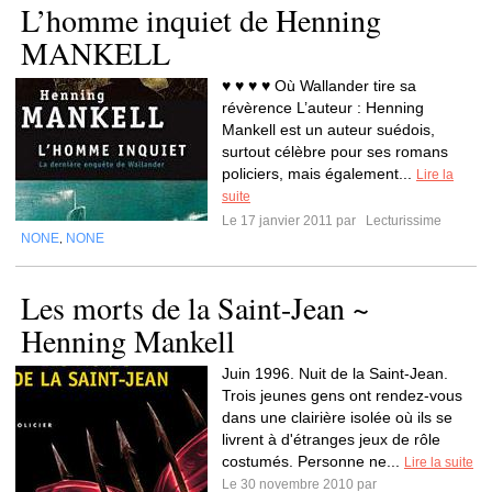
L’homme inquiet de Henning
MANKELL
♥ ♥ ♥ ♥ Où Wallander tire sa
révèrence L’auteur : Henning
Mankell est un auteur suédois,
surtout célèbre pour ses romans
policiers, mais également...
Lire la
suite
Le 17 janvier 2011 par
Lecturissime
NONE
NONE
,
Les morts de la Saint-Jean ~
Henning Mankell
Juin 1996. Nuit de la Saint-Jean.
Trois jeunes gens ont rendez-vous
dans une clairière isolée où ils se
livrent à d'étranges jeux de rôle
costumés. Personne ne...
Lire la suite
Le 30 novembre 2010 par