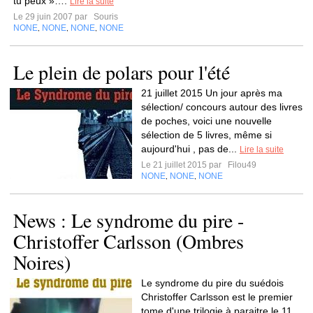
tu peux »….
Lire la suite
Le 29 juin 2007 par
Souris
NONE
NONE
NONE
NONE
,
,
,
Le plein de polars pour l'été
21 juillet 2015 Un jour après ma
sélection/ concours autour des livres
de poches, voici une nouvelle
sélection de 5 livres, même si
aujourd'hui , pas de...
Lire la suite
Le 21 juillet 2015 par
Filou49
NONE
NONE
NONE
,
,
News : Le syndrome du pire -
Christoffer Carlsson (Ombres
Noires)
Le syndrome du pire du suédois
Christoffer Carlsson est le premier
tome d'une trilogie à paraitre le 11