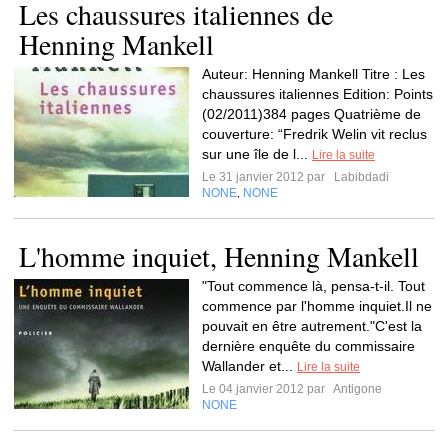
Les chaussures italiennes de
Henning Mankell
Auteur: Henning Mankell Titre : Les
chaussures italiennes Edition: Points
(02/2011)384 pages Quatrième de
couverture: “Fredrik Welin vit reclus
sur une île de l...
Lire la suite
Le 31 janvier 2012 par
Labibdadi
NONE
NONE
,
L'homme inquiet, Henning Mankell
"Tout commence là, pensa-t-il. Tout
commence par l'homme inquiet.Il ne
pouvait en être autrement."C'est la
dernière enquête du commissaire
Wallander et...
Lire la suite
Le 04 janvier 2012 par
Antigone
NONE