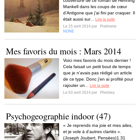
couverture de ce roman de Henning
Mankell dans les coups de cœur
d'Antigone que j'ai fini par craquer. Il
était aussi sur...
Lire la suite
Le 25 avril 2014 par
Pralinerie
NONE
Mes favoris du mois : Mars 2014
Voici mes favoris du mois dernier !
Cela faisait un petit bout de temps
que je n'avais pas rédigé un article
de ce type. Donc j'en ai profité pour
rajouter un...
Lire la suite
Le 03 avril 2014 par
Phelsley
Psychogeographie indoor (47)
« Je reprends ma joie et mes ailes,
et je vole à d’autres clartés ».
(Joseph Joubert, Pensées)1.31