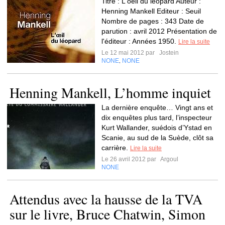
Titre : L'oeil du léopard Auteur :
Henning Mankell Editeur : Seuil
Nombre de pages : 343 Date de
parution : avril 2012 Présentation de
l'éditeur : Années 1950.
Lire la suite
Le 12 mai 2012 par
Jostein
NONE
NONE
,
Henning Mankell, L’homme inquiet
La dernière enquête… Vingt ans et
dix enquêtes plus tard, l’inspecteur
Kurt Wallander, suédois d’Ystad en
Scanie, au sud de la Suède, clôt sa
carrière.
Lire la suite
Le 26 avril 2012 par
Argoul
NONE
Attendus avec la hausse de la TVA
sur le livre, Bruce Chatwin, Simon