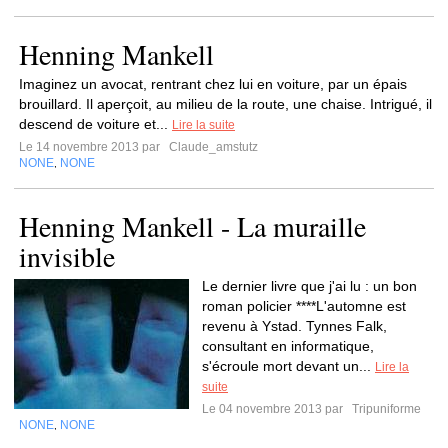
Henning Mankell
Imaginez un avocat, rentrant chez lui en voiture, par un épais
brouillard. Il aperçoit, au milieu de la route, une chaise. Intrigué, il
descend de voiture et...
Lire la suite
Le 14 novembre 2013 par
Claude_amstutz
NONE
NONE
,
Henning Mankell - La muraille
invisible
Le dernier livre que j'ai lu : un bon
roman policier ****L'automne est
revenu à Ystad. Tynnes Falk,
consultant en informatique,
s'écroule mort devant un...
Lire la
suite
Le 04 novembre 2013 par
Tripuniforme
NONE
NONE
,