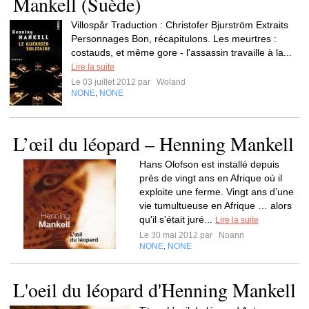
Mankell (Suède)
Villospår Traduction : Christofer Bjurström Extraits
Personnages Bon, récapitulons. Les meurtres :
costauds, et même gore - l'assassin travaille à la...
Lire la suite
Le 03 juillet 2012 par
Woland
NONE
NONE
,
L’œil du léopard – Henning Mankell
Hans Olofson est installé depuis
près de vingt ans en Afrique où il
exploite une ferme. Vingt ans d’une
vie tumultueuse en Afrique … alors
qu'il s'était juré...
Lire la suite
Le 30 mai 2012 par
Noann
NONE
NONE
,
L'oeil du léopard d'Henning Mankell