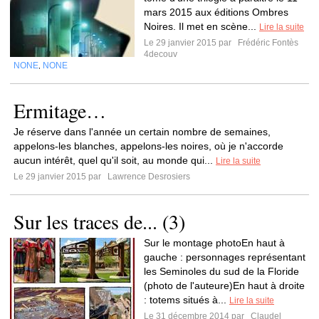
mars 2015 aux éditions Ombres
Noires. Il met en scène...
Lire la suite
Le 29 janvier 2015 par
Frédéric Fontès
4decouv
NONE
NONE
,
Ermitage…
Je réserve dans l'année un certain nombre de semaines,
appelons-les blanches, appelons-les noires, où je n'accorde
aucun intérêt, quel qu'il soit, au monde qui...
Lire la suite
Le 29 janvier 2015 par
Lawrence Desrosiers
Sur les traces de... (3)
Sur le montage photoEn haut à
gauche : personnages représentant
les Seminoles du sud de la Floride
(photo de l'auteure)En haut à droite
: totems situés à...
Lire la suite
Le 31 décembre 2014 par
Claudel