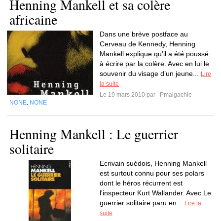
Henning Mankell et sa colère
africaine
Dans une brève postface au
Cerveau de Kennedy, Henning
Mankell explique qu’il a été poussé
à écrire par la colère. Avec en lui le
souvenir du visage d’un jeune...
Lire
la suite
Le 19 mars 2010 par
Pmalgachie
NONE
NONE
,
Henning Mankell : Le guerrier
solitaire
Ecrivain suédois, Henning Mankell
est surtout connu pour ses polars
dont le héros récurrent est
l'inspecteur Kurt Wallander. Avec Le
guerrier solitaire paru en...
Lire la
suite