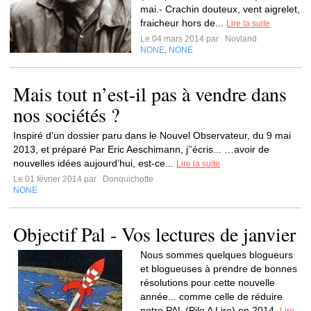
mai.- Crachin douteux, vent aigrelet,
fraicheur hors de...
Lire la suite
Le 04 mars 2014 par
Novland
NONE
NONE
,
Mais tout n’est-il pas à vendre dans
nos sociétés ?
Inspiré d’un dossier paru dans le Nouvel Observateur, du 9 mai
2013, et préparé Par Eric Aeschimann, j’’écris... …avoir de
nouvelles idées aujourd’hui, est-ce...
Lire la suite
Le 01 février 2014 par
Donquichotte
NONE
Objectif Pal - Vos lectures de janvier
Nous sommes quelques blogueurs
et blogueuses à prendre de bonnes
résolutions pour cette nouvelle
année... comme celle de réduire
notre PAL (Pile A Lire) en 2014.