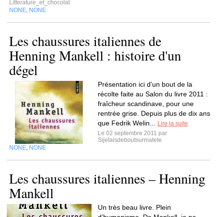
Litterature_et_chocolat
NONE
NONE
,
Les chaussures italiennes de
Henning Mankell : histoire d'un
dégel
Présentation ici d'un bout de la
récolte faite au Salon du livre 2011 :
fraîcheur scandinave, pour une
rentrée grise. Depuis plus de dix ans
que Fedrik Welin...
Lire la suite
Le 02 septembre 2011 par
Sijetaisdeboutsurmatete
NONE
NONE
,
Les chaussures italiennes – Henning
Mankell
Un très beau livre. Plein