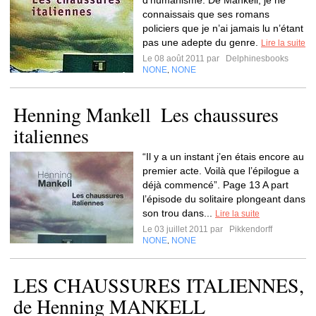
d’humanisme. De Mankell, je ne
connaissais que ses romans
policiers que je n’ai jamais lu n’étant
pas une adepte du genre.
Lire la suite
Le 08 août 2011 par
Delphinesbooks
NONE
NONE
,
Henning Mankell  Les chaussures
italiennes
“Il y a un instant j’en étais encore au
premier acte. Voilà que l’épilogue a
déjà commencé”. Page 13 A part
l’épisode du solitaire plongeant dans
son trou dans...
Lire la suite
Le 03 juillet 2011 par
Pikkendorff
NONE
NONE
,
LES CHAUSSURES ITALIENNES,
de Henning MANKELL