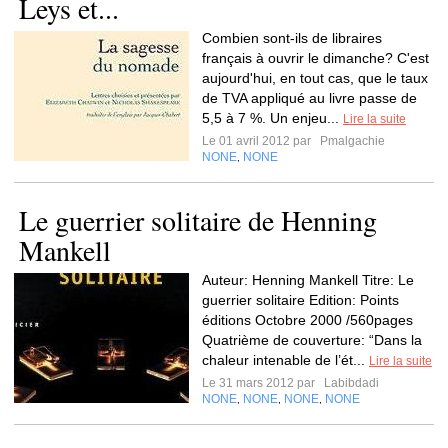
Leys et...
Combien sont-ils de libraires
français à ouvrir le dimanche? C'est
aujourd'hui, en tout cas, que le taux
de TVA appliqué au livre passe de
5,5 à 7 %. Un enjeu...
Lire la suite
Le 01 avril 2012 par
Pmalgachie
NONE
NONE
,
Le guerrier solitaire de Henning
Mankell
Auteur: Henning Mankell Titre: Le
guerrier solitaire Edition: Points
éditions Octobre 2000 /560pages
Quatrième de couverture: “Dans la
chaleur intenable de l’ét...
Lire la suite
Le 31 mars 2012 par
Labibdadi
NONE
NONE
NONE
NONE
,
,
,