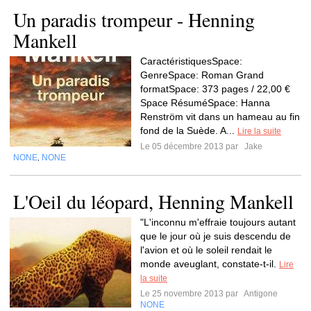
Un paradis trompeur - Henning
Mankell
CaractéristiquesSpace:
GenreSpace: Roman Grand
formatSpace: 373 pages / 22,00 €
Space RésuméSpace: Hanna
Renström vit dans un hameau au fin
fond de la Suède. A...
Lire la suite
Le 05 décembre 2013 par
Jake
NONE
NONE
,
L'Oeil du léopard, Henning Mankell
"L'inconnu m'effraie toujours autant
que le jour où je suis descendu de
l'avion et où le soleil rendait le
monde aveuglant, constate-t-il.
Lire
la suite
Le 25 novembre 2013 par
Antigone
NONE