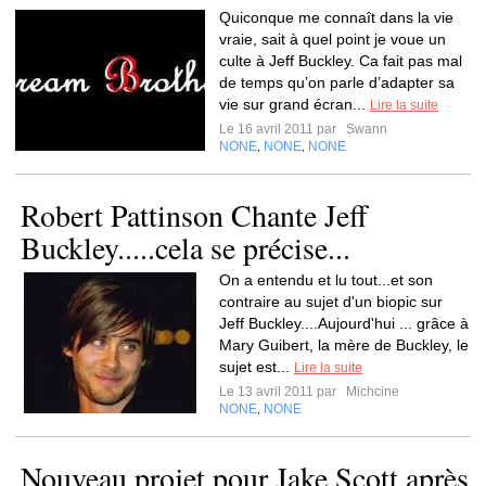
Quiconque me connaît dans la vie
vraie, sait à quel point je voue un
culte à Jeff Buckley. Ca fait pas mal
de temps qu’on parle d’adapter sa
vie sur grand écran...
Lire la suite
Le 16 avril 2011 par
Swann
NONE
NONE
NONE
,
,
Robert Pattinson Chante Jeff
Buckley.....cela se précise...
On a entendu et lu tout...et son
contraire au sujet d'un biopic sur
Jeff Buckley....Aujourd'hui ... grâce à
Mary Guibert, la mère de Buckley, le
sujet est...
Lire la suite
Le 13 avril 2011 par
Michcine
NONE
NONE
,
Nouveau projet pour Jake Scott après