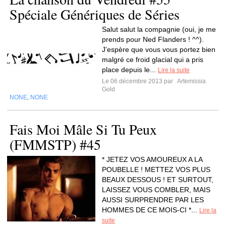
Spéciale Génériques de Séries
Salut salut la compagnie (oui, je me
prends pour Ned Flanders ! ^^).
J’espère que vous vous portez bien
malgré ce froid glacial qui a pris
place depuis le...
Lire la suite
Le 06 décembre 2013 par
Artemissia
Gold
NONE
NONE
,
Fais Moi Mâle Si Tu Peux
(FMMSTP) #45
* JETEZ VOS AMOUREUX A LA
POUBELLE ! METTEZ VOS PLUS
BEAUX DESSOUS ! ET SURTOUT,
LAISSEZ VOUS COMBLER, MAIS
AUSSI SURPRENDRE PAR LES
HOMMES DE CE MOIS-CI *...
Lire la
suite