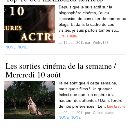
Depuis que je suis actif sur la
blogosphère cinéma, j’ai eu
l’occasion de consulter de nombreux
blogs. Et dans le cadre de ces
visites, je suis parfois tombé su...
Lire la suite
Le 12 août 2011 par
Wolvy128
NONE
NONE
,
Les sorties cinéma de la semaine /
Mercredi 10 août
Ils ne sont que 4 cette semaine,
mais quels films ! Un quatuor
éclectique que l’on espère à la
hauteur des attentes ! Dans l’ordre
de nos préférences : Le...
Lire la suite
Le 09 août 2011 par
Celine_diane
NONE
NONE
,