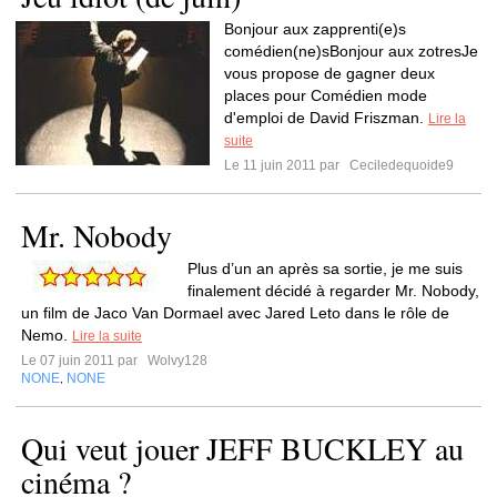
Bonjour aux zapprenti(e)s
comédien(ne)sBonjour aux zotresJe
vous propose de gagner deux
places pour Comédien mode
d'emploi de David Friszman.
Lire la
suite
Le 11 juin 2011 par
Ceciledequoide9
Mr. Nobody
Plus d’un an après sa sortie, je me suis
finalement décidé à regarder Mr. Nobody,
un film de Jaco Van Dormael avec Jared Leto dans le rôle de
Nemo.
Lire la suite
Le 07 juin 2011 par
Wolvy128
NONE
NONE
,
Qui veut jouer JEFF BUCKLEY au
cinéma ?