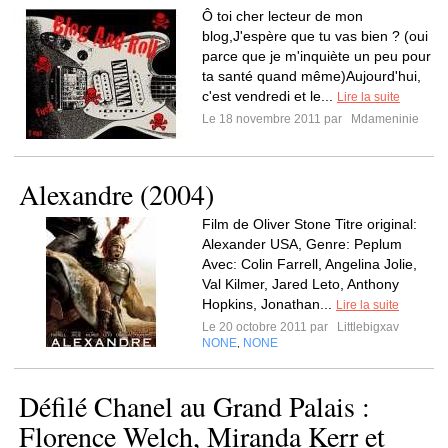
Ô toi cher lecteur de mon
blog,J'espère que tu vas bien ? (oui
parce que je m'inquiète un peu pour
ta santé quand même)Aujourd'hui,
c'est vendredi et le...
Lire la suite
Le 18 novembre 2011 par
Mdameninie
Alexandre (2004)
Film de Oliver Stone Titre original:
Alexander USA, Genre: Peplum
Avec: Colin Farrell, Angelina Jolie,
Val Kilmer, Jared Leto, Anthony
Hopkins, Jonathan...
Lire la suite
Le 20 octobre 2011 par
Littlebigxav
NONE
NONE
,
Défilé Chanel au Grand Palais :
Florence Welch, Miranda Kerr et