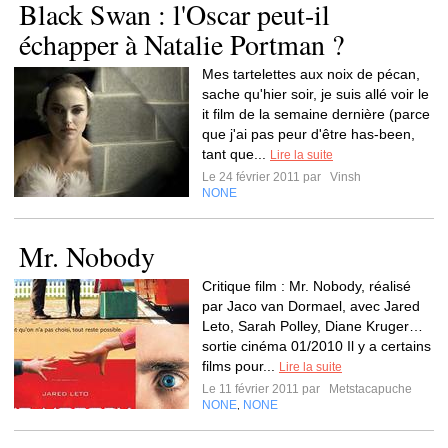
Black Swan : l'Oscar peut-il
échapper à Natalie Portman ?
Mes tartelettes aux noix de pécan,
sache qu'hier soir, je suis allé voir le
it film de la semaine dernière (parce
que j'ai pas peur d'être has-been,
tant que...
Lire la suite
Le 24 février 2011 par
Vinsh
NONE
Mr. Nobody
Critique film : Mr. Nobody, réalisé
par Jaco van Dormael, avec Jared
Leto, Sarah Polley, Diane Kruger…
sortie cinéma 01/2010 Il y a certains
films pour...
Lire la suite
Le 11 février 2011 par
Metstacapuche
NONE
NONE
,