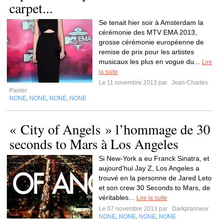
carpet...
Se tenait hier soir à Amsterdam la
cérémonie des MTV EMA 2013,
grosse cérémonie européenne de
remise de prix pour les artistes
musicaux les plus en vogue du...
Lire
la suite
Le 11 novembre 2013 par
Jean-Charles
Panier
NONE
NONE
NONE
NONE
,
,
,
« City of Angels » l’hommage de 30
seconds to Mars à Los Angeles
Si New-York a eu Franck Sinatra, et
aujourd’hui Jay Z, Los Angeles a
trouvé en la personne de Jared Leto
et son crew 30 Seconds to Mars, de
véritables...
Lire la suite
Le 07 novembre 2013 par
Darkplanneur
NONE
NONE
NONE
NONE
,
,
,