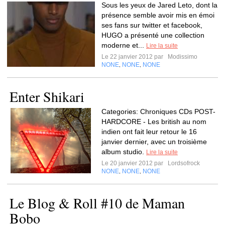
Sous les yeux de Jared Leto, dont la
présence semble avoir mis en émoi
ses fans sur twitter et facebook,
HUGO a présenté une collection
moderne et...
Lire la suite
Le 22 janvier 2012 par
Modissimo
NONE
NONE
NONE
,
,
Enter Shikari
Categories: Chroniques CDs POST-
HARDCORE - Les british au nom
indien ont fait leur retour le 16
janvier dernier, avec un troisième
album studio.
Lire la suite
Le 20 janvier 2012 par
Lordsofrock
NONE
NONE
NONE
,
,
Le Blog & Roll #10 de Maman
Bobo