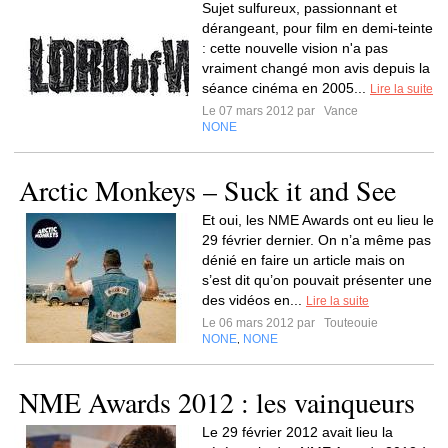
Sujet sulfureux, passionnant et
dérangeant, pour film en demi-teinte
: cette nouvelle vision n'a pas
vraiment changé mon avis depuis la
séance cinéma en 2005...
Lire la suite
Le 07 mars 2012 par
Vance
NONE
Arctic Monkeys – Suck it and See
Et oui, les NME Awards ont eu lieu le
29 février dernier. On n’a même pas
dénié en faire un article mais on
s’est dit qu’on pouvait présenter une
des vidéos en...
Lire la suite
Le 06 mars 2012 par
Touteouie
NONE
NONE
,
NME Awards 2012 : les vainqueurs
Le 29 février 2012 avait lieu la