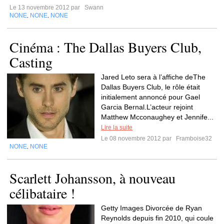
Le 13 novembre 2012 par
Swann
NONE
NONE
NONE
,
,
Cinéma : The Dallas Buyers Club,
Casting
Jared Leto sera à l’affiche deThe
Dallas Buyers Club, le rôle était
initialement annoncé pour Gael
Garcia Bernal.L’acteur rejoint
Matthew Mcconaughey et Jennife...
Lire la suite
Le 08 novembre 2012 par
Framboise32
NONE
NONE
,
Scarlett Johansson, à nouveau
célibataire !
Getty Images Divorcée de Ryan
Reynolds depuis fin 2010, qui coule