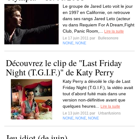
Le groupe de Jared Leto voit le jour
en 1997 en Californie, on retrouve
dans ses rangs Jared Leto (acteur
vu dans Requiem For A Dream,Fight
Club, Panic Room,...
Lire la suite
Le 17 juin 2011 par
Bullesonore
NONE
NONE
,
Découvrez le clip de "Last Friday
Night (T.G.I.F.)" de Katy Perry
Katy Perry a dévoilé le clip de Last
Friday Night (T.G.I.F.), la vidéo avait
tout d'abord fuité mais dans une
version non-définitive avant que
quelques heures...
Lire la suite
Le 13 juin 2011 par
Urbanfusions
NONE
NONE
NONE
,
,
Jeu idiot (de juin)