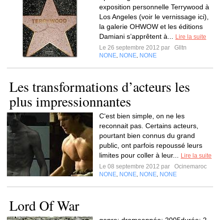
exposition personnelle Terrywood à
Los Angeles (voir le vernissage ici),
la galerie OHWOW et les éditions
Damiani s’apprêtent à...
Lire la suite
Le 26 septembre 2012 par
Glltn
NONE
NONE
NONE
,
,
Les transformations d’acteurs les
plus impressionnantes
C‘est bien simple, on ne les
reconnait pas. Certains acteurs,
pourtant bien connus du grand
public, ont parfois repoussé leurs
limites pour coller à leur...
Lire la suite
Le 08 septembre 2012 par
Ocinemaroc
NONE
NONE
NONE
NONE
,
,
,
Lord Of War