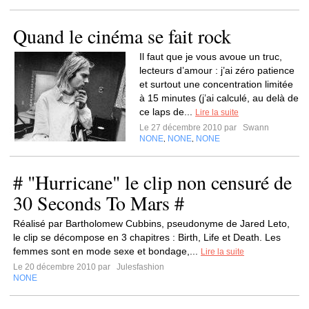
Quand le cinéma se fait rock
Il faut que je vous avoue un truc,
lecteurs d’amour : j’ai zéro patience
et surtout une concentration limitée
à 15 minutes (j’ai calculé, au delà de
ce laps de...
Lire la suite
Le 27 décembre 2010 par
Swann
NONE
NONE
NONE
,
,
# "Hurricane" le clip non censuré de
30 Seconds To Mars #
Réalisé par Bartholomew Cubbins, pseudonyme de Jared Leto,
le clip se décompose en 3 chapitres : Birth, Life et Death. Les
femmes sont en mode sexe et bondage,...
Lire la suite
Le 20 décembre 2010 par
Julesfashion
NONE