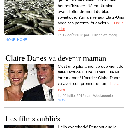
genre: drameannée: 2005durée: 2
heuresl'histoire: Né en Ukraine
avant l'effondrement du bloc
soviétique, Yuri arrive aux Etats-Unis
avec ses parents. Audacieux...
Lire la
suite
Le 17 août 2012 par
Olivier Walmacq
NONE
NONE
,
Claire Danes va devenir maman
C’est une jolie annonce que vient de
faire l’actrice Claire Danes. Elle va
être maman! L’actrice Claire Danes
va avoir son premier enfant.
Lire la
suite
Le 05 juillet 2012 par
Weekpeople
NONE
Les films oubliés
Hello everybody! Pendant que le