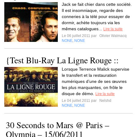
Jack se fait chier dans cette société.
Il est insomniaque, regarde des
conneries à la télé pour essayer de
dormir, achète toujours via les
mêmes catalogues...
Lire la suite
Le 06 juillet 2011 par
Olivier Walmacq
NONE
NONE
,
{Test Blu-Ray La Ligne Rouge ::
Lorsque Terrence Malick supervise
le transfert et la restauration
numériques d’une de ses œuvres
les plus marquantes, on frôle le
disque de démo.
Lire la suite
Le 04 juillet 2011 par
Nelshd
NONE
NONE
,
30 Seconds to Mars @ Paris –
Olympia – 15/06/2011