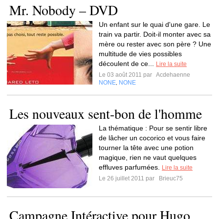
Mr. Nobody – DVD
Un enfant sur le quai d'une gare. Le
train va partir. Doit-il monter avec sa
mère ou rester avec son père ? Une
multitude de vies possibles
découlent de ce...
Lire la suite
Le 03 août 2011 par
Acdehaenne
NONE
NONE
,
Les nouveaux sent-bon de l'homme
La thématique : Pour se sentir libre
de lâcher un cocorico et vous faire
tourner la tête avec une potion
magique, rien ne vaut quelques
effluves parfumées.
Lire la suite
Le 26 juillet 2011 par
Brieuc75
Campagne Intéractive pour Hugo