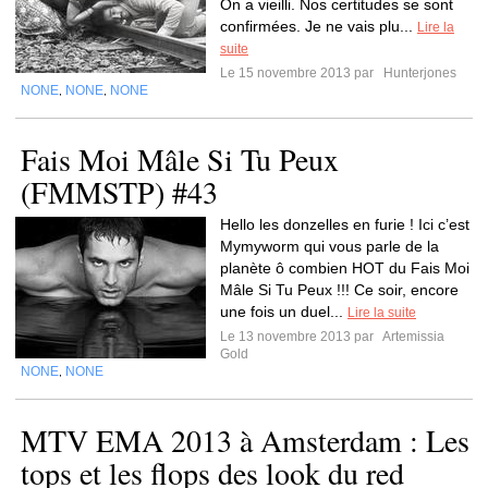
On a vieilli. Nos certitudes se sont
confirmées. Je ne vais plu...
Lire la
suite
Le 15 novembre 2013 par
Hunterjones
NONE
NONE
NONE
,
,
Fais Moi Mâle Si Tu Peux
(FMMSTP) #43
Hello les donzelles en furie ! Ici c’est
Mymyworm qui vous parle de la
planète ô combien HOT du Fais Moi
Mâle Si Tu Peux !!! Ce soir, encore
une fois un duel...
Lire la suite
Le 13 novembre 2013 par
Artemissia
Gold
NONE
NONE
,
MTV EMA 2013 à Amsterdam : Les
tops et les flops des look du red