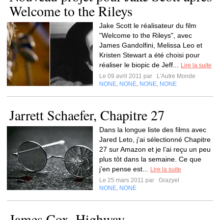
Welcome to the Rileys
Jake Scott le réalisateur du film
"Welcome to the Rileys", avec
James Gandolfini, Melissa Leo et
Kristen Stewart a été choisi pour
réaliser le biopic de Jeff...
Lire la suite
Le 09 avril 2011 par
L'Autre Monde
NONE
NONE
NONE
NONE
,
,
,
Jarrett Schaefer, Chapitre 27
Dans la longue liste des films avec
Jared Leto, j’ai sélectionné Chapitre
27 sur Amazon et je l’ai reçu un peu
plus tôt dans la semaine. Ce que
j’en pense est...
Lire la suite
Le 25 mars 2011 par
Grazyel
NONE
NONE
,
James Cox, Highway