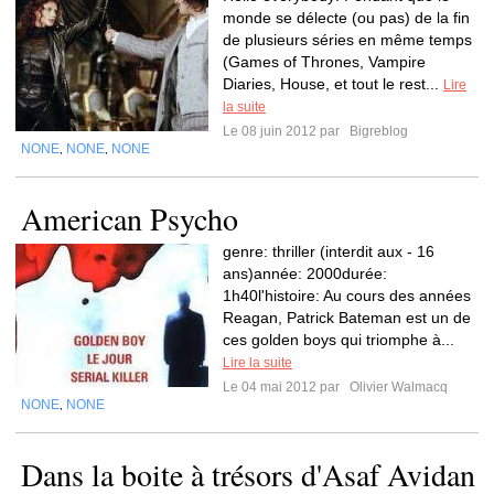
monde se délecte (ou pas) de la fin
de plusieurs séries en même temps
(Games of Thrones, Vampire
Diaries, House, et tout le rest...
Lire
la suite
Le 08 juin 2012 par
Bigreblog
NONE
NONE
NONE
,
,
American Psycho
genre: thriller (interdit aux - 16
ans)année: 2000durée:
1h40l'histoire: Au cours des années
Reagan, Patrick Bateman est un de
ces golden boys qui triomphe à...
Lire la suite
Le 04 mai 2012 par
Olivier Walmacq
NONE
NONE
,
Dans la boite à trésors d'Asaf Avidan