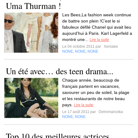
Uma Thurman !
Les Bees,La fashion week continue
de battre son plein !C’est le si
fabuleux défilé Chanel qui avait lieu
aujourd’hui à Paris. Karl Lagerfeld a
montré une...
Lire la suite
Le 04 octobre 2011 par
Xeniabe
NONE
NONE
NONE
,
,
Un été avec… des teen drama...
Chaque année, beaucoup de
français partent en vacances,
savourer un peu de soleil, la plage
et les restaurants de notre beau
pays.
Lire la suite
Le 17 août 2011 par
Delromainzika
NONE
NONE
,
Top 10 des meilleures actrices