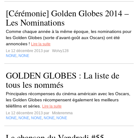
[Cérémonie] Golden Globes 2014 –
Les Nominations
Comme chaque année à la même époque, les nominations pour
les Golden Globes (sorte d’avant-goût aux Oscars) ont été
annoncées !
Lire la suite
Le 12 décembre 2013 par
Wolvy128
NONE
NONE
,
GOLDEN GLOBES : La liste de
tous les nommés
Principales récompenses du cinéma américain avec les Oscars,
les Golden Globes récompensent également les meilleurs
téléfilms et séries.
Lire la suite
Le 12 décembre 2013 par
Misteremma
NONE
NONE
NONE
NONE
NONE
,
,
,
,
La chanson du Vendredi #55