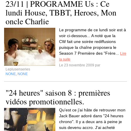
23/11 | PROGRAMME Us : Ce
lundi House, TBBT, Heroes, Mon
oncle Charlie
Le programme de ce lundi soir est à
voir ci-dessous... A noté que la
CW fait une soirée rediffusions
puisque la chaîne proposera le
Season 7 Première des "Frère...
Lire
la suite
Le 23 novembre 2009 par
Leplusenseries
NONE
NONE
,
"24 heures" saison 8 : premières
vidéos promotionnelles.
Qu'est ce j'ai hâte de retrouver mon
Jack Bauer adoré dans "24 heures
chrono". Il y a deux ans à peine je
suis devenu accro. J'ai acheté