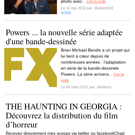
photo avec...
Lire la suite
Le 11 mai 2011 par
Brokenbird
NONE
Powers ... la nouvelle série adaptée
d'une bande-dessinée
Brian Michael Bendis a un projet qui
lui tient à cœur depuis de
nombreuses années : l’adaptation
en série de la bande-dessinée
Powers. La série arrivera...
Lire la
suite
Le 04 mars 2011 par
Adobuzz
THE HAUNTING IN GEORGIA :
Découvrez la distribution du film
d’horreur
Recevez directement mes scoops via twitter ou facebookChad