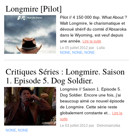
Longmire [Pilot]
Pilot // 4 150 000 tlsp. What About ?
Walt Longmire, le charismatique et
dévoué shérif du comté d'Absaroka
dans le Wyoming, est veuf depuis
une année.
Lire la suite
Le 05 juillet 2012 par
Lulla
NONE
NONE
NONE
,
,
Critiques Séries : Longmire. Saison
1. Episode 5. Dog Soldier.
Longmire // Saison 1. Episode 5.
Dog Soldier. Encore une fois, j'ai
beaucoup aimé ce nouvel épisode
de Longmire. Cette série reste
globalement constante et...
Lire la
suite
Le 03 juillet 2012 par
Delromainzika
NONE
NONE
,