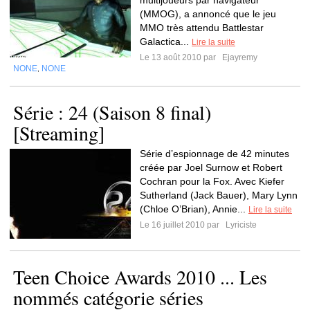
multijoueurs par navigateur
(MMOG), a annoncé que le jeu
MMO très attendu Battlestar
Galactica...
Lire la suite
Le 13 août 2010 par
Ejayremy
NONE
NONE
,
Série : 24 (Saison 8 final)
[Streaming]
Série d’espionnage de 42 minutes
créée par Joel Surnow et Robert
Cochran pour la Fox. Avec Kiefer
Sutherland (Jack Bauer), Mary Lynn
(Chloe O’Brian), Annie...
Lire la suite
Le 16 juillet 2010 par
Lyriciste
Teen Choice Awards 2010 ... Les
nommés catégorie séries