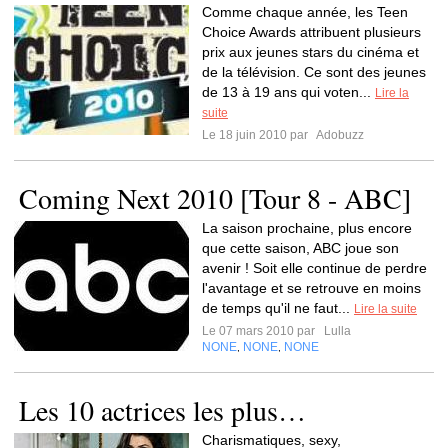
Comme chaque année, les Teen
Choice Awards attribuent plusieurs
prix aux jeunes stars du cinéma et
de la télévision. Ce sont des jeunes
de 13 à 19 ans qui voten...
Lire la
suite
Le 18 juin 2010 par
Adobuzz
Coming Next 2010 [Tour 8 - ABC]
La saison prochaine, plus encore
que cette saison, ABC joue son
avenir ! Soit elle continue de perdre
l'avantage et se retrouve en moins
de temps qu'il ne faut...
Lire la suite
Le 07 mars 2010 par
Lulla
NONE
NONE
NONE
,
,
Les 10 actrices les plus…
Charismatiques, sexy,