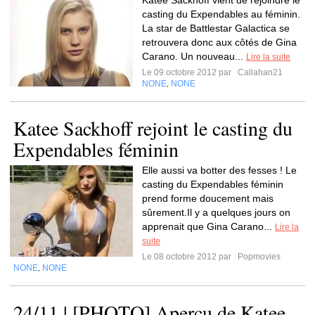
Katee Sackhoff vient de rejoindre le
casting du Expendables au féminin.
La star de Battlestar Galactica se
retrouvera donc aux côtés de Gina
Carano. Un nouveau...
Lire la suite
Le 09 octobre 2012 par
Callahan21
NONE
NONE
,
Katee Sackhoff rejoint le casting du
Expendables féminin
Elle aussi va botter des fesses ! Le
casting du Expendables féminin
prend forme doucement mais
sûrement.Il y a quelques jours on
apprenait que Gina Carano...
Lire la
suite
Le 08 octobre 2012 par
Popmovies
NONE
NONE
,
24/11 | [PHOTO] Aperçu de Katee