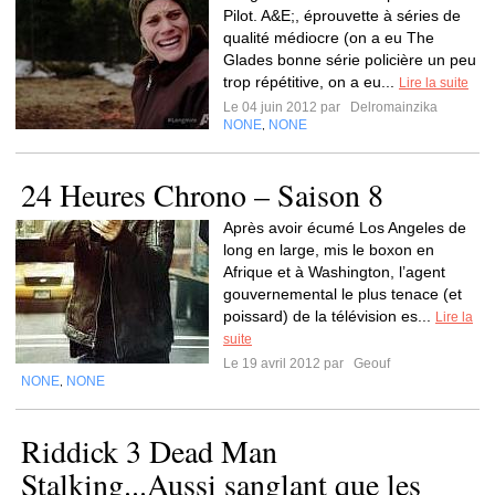
Pilot. A&E;, éprouvette à séries de
qualité médiocre (on a eu The
Glades bonne série policière un peu
trop répétitive, on a eu...
Lire la suite
Le 04 juin 2012 par
Delromainzika
NONE
NONE
,
24 Heures Chrono – Saison 8
Après avoir écumé Los Angeles de
long en large, mis le boxon en
Afrique et à Washington, l’agent
gouvernemental le plus tenace (et
poissard) de la télévision es...
Lire la
suite
Le 19 avril 2012 par
Geouf
NONE
NONE
,
Riddick 3 Dead Man
Stalking...Aussi sanglant que les