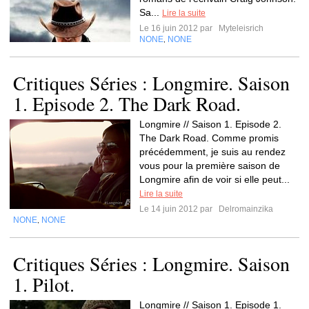
Sa...
Lire la suite
Le 16 juin 2012 par
Myteleisrich
NONE
NONE
,
Critiques Séries : Longmire. Saison
1. Episode 2. The Dark Road.
Longmire // Saison 1. Episode 2.
The Dark Road. Comme promis
précédemment, je suis au rendez
vous pour la première saison de
Longmire afin de voir si elle peut...
Lire la suite
Le 14 juin 2012 par
Delromainzika
NONE
NONE
,
Critiques Séries : Longmire. Saison
1. Pilot.
Longmire // Saison 1. Episode 1.