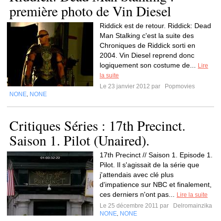
première photo de Vin Diesel
Riddick est de retour. Riddick: Dead
Man Stalking c'est la suite des
Chroniques de Riddick sorti en
2004. Vin Diesel reprend donc
logiquement son costume de...
Lire
la suite
Le 23 janvier 2012 par
Popmovies
NONE
NONE
,
Critiques Séries : 17th Precinct.
Saison 1. Pilot (Unaired).
17th Precinct // Saison 1. Episode 1.
Pilot. Il s'agissait de la série que
j'attendais avec clé plus
d'impatience sur NBC et finalement,
ces derniers n'ont pas...
Lire la suite
Le 25 décembre 2011 par
Delromainzika
NONE
NONE
,