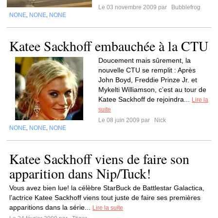
Le 03 novembre 2009 par
Bubblefrog
NONE
NONE
NONE
,
,
Katee Sackhoff embauchée à la CTU
Doucement mais sûrement, la
nouvelle CTU se remplit : Après
John Boyd, Freddie Prinze Jr. et
Mykelti Williamson, c’est au tour de
Katee Sackhoff de rejoindra...
Lire la
suite
Le 08 juin 2009 par
Nick
NONE
NONE
NONE
,
,
Katee Sackhoff viens de faire son
apparition dans Nip/Tuck!
Vous avez bien lue! la célèbre StarBuck de Battlestar Galactica,
l’actrice Katee Sackhoff viens tout juste de faire ses premières
apparitions dans la série...
Lire la suite