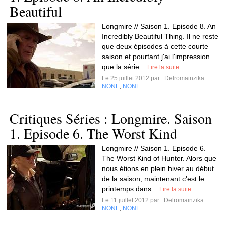
Beautiful
Longmire // Saison 1. Episode 8. An
Incredibly Beautiful Thing. Il ne reste
que deux épisodes à cette courte
saison et pourtant j'ai l'impression
que la série...
Lire la suite
Le 25 juillet 2012 par
Delromainzika
NONE
NONE
,
Critiques Séries : Longmire. Saison
1. Episode 6. The Worst Kind
Longmire // Saison 1. Episode 6.
The Worst Kind of Hunter. Alors que
nous étions en plein hiver au début
de la saison, maintenant c'est le
printemps dans...
Lire la suite
Le 11 juillet 2012 par
Delromainzika
NONE
NONE
,