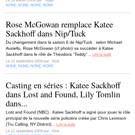
Le 24 février 2009 par
Ttiger
NONE
NONE
NONE
NONE
,
,
,
Rose McGowan remplace Katee
Sackhoff dans Nip/Tuck
Du changement dans la saison 6 de Nip/Tuck : selon Michael
Ausiello, Rose McGowan (cf photo) va succéder à Katee
Sackhoff dans le rôle de Theodora “Teddy”...
Lire la suite
Le 12 septembre 2008 par
Nick
NONE
NONE
NONE
NONE
,
,
,
Casting en séries : Katee Sackhoff
dans Lost and Found, Lily Tomlin
dans...
Lost and Found (NBC) : Katee Sackhoff a signé pour jouer le rôle
principal de la nouvelle série policière créée par Chris Levinson
(Tru Calling, NY District)...
Lire la suite
Le 12 septembre 2008 par
Nick