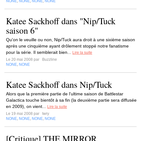
NONE
NONE
NONE
NONE
,
,
,
Katee Sackhoff dans "Nip/Tuck
saison 6"
Qu'on le veuille ou non, Nip/Tuck aura droit à une sixième saison
après une cinquième ayant drôlement stoppé notre fanatisme
pour la série. Il semblerait bien...
Lire la suite
Le 20 mai 2008 par
Buzzline
NONE
NONE
,
Katee Sackhoff dans Nip/Tuck
Alors que la première partie de l'ultime saison de Battlestar
Galactica touche bientôt à sa fin (la deuxième partie sera diffusée
en 2009), on vient...
Lire la suite
Le 19 mai 2008 par
Iwry
NONE
NONE
NONE
NONE
,
,
,
[Critique] THE MIRROR