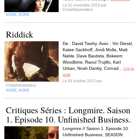
Le 01 novembre 2013 par
Cinephileamateur
NONE
NONE
,
Riddick
De : David Twohy. Avec : Vin Diesel,
Katee Sackhoff, Jordi Molla, Matt
Nable, Dave Bautista, Bokeem
Woodbine, Raoul Trujillo, Karl
Urban, Noah Danby, Conrad...
Lire la
suite
Le 03 octobre 2013 par
Cinephileamateur
NONE
NONE
,
Critiques Séries : Longmire. Saison
1. Episode 10. Unfinished Business.
Longmire // Saison 1. Episode 10.
Unfinished Business. SEASON