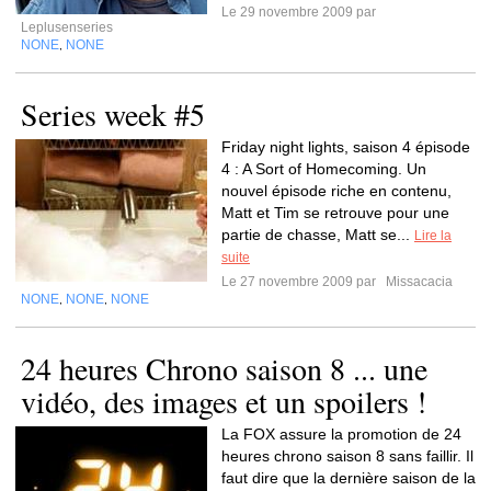
Le 29 novembre 2009 par
Leplusenseries
NONE
NONE
,
Series week #5
Friday night lights, saison 4 épisode
4 : A Sort of Homecoming. Un
nouvel épisode riche en contenu,
Matt et Tim se retrouve pour une
partie de chasse, Matt se...
Lire la
suite
Le 27 novembre 2009 par
Missacacia
NONE
NONE
NONE
,
,
24 heures Chrono saison 8 ... une
vidéo, des images et un spoilers !
La FOX assure la promotion de 24
heures chrono saison 8 sans faillir. Il
faut dire que la dernière saison de la