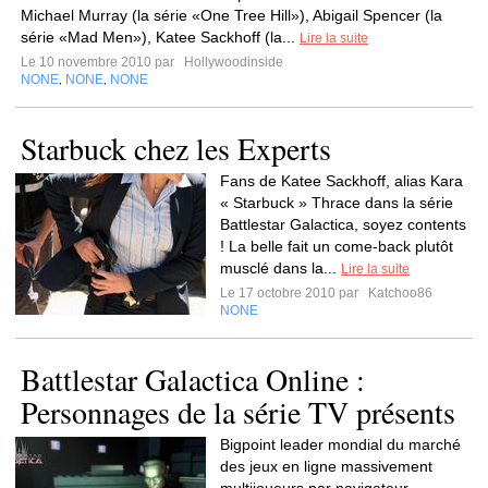
Michael Murray (la série «One Tree Hill»), Abigail Spencer (la
série «Mad Men»), Katee Sackhoff (la...
Lire la suite
Le 10 novembre 2010 par
Hollywoodinside
NONE
NONE
NONE
,
,
Starbuck chez les Experts
Fans de Katee Sackhoff, alias Kara
« Starbuck » Thrace dans la série
Battlestar Galactica, soyez contents
! La belle fait un come-back plutôt
musclé dans la...
Lire la suite
Le 17 octobre 2010 par
Katchoo86
NONE
Battlestar Galactica Online :
Personnages de la série TV présents
Bigpoint leader mondial du marché
des jeux en ligne massivement