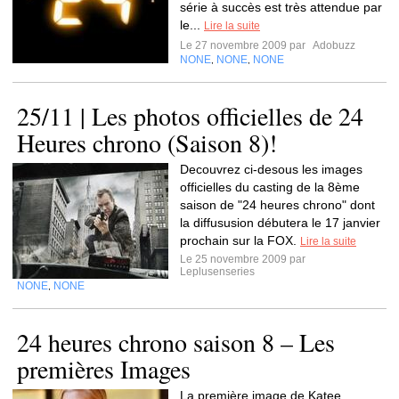
série à succès est très attendue par
le...
Lire la suite
Le 27 novembre 2009 par
Adobuzz
NONE
NONE
NONE
,
,
25/11 | Les photos officielles de 24
Heures chrono (Saison 8)!
Decouvrez ci-desous les images
officielles du casting de la 8ème
saison de "24 heures chrono" dont
la diffususion débutera le 17 janvier
prochain sur la FOX.
Lire la suite
Le 25 novembre 2009 par
Leplusenseries
NONE
NONE
,
24 heures chrono saison 8 – Les
premières Images
La première image de Katee