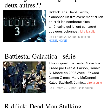
deux autres??
Riddick 3 de David Twohy,
s'annonce un film évènement si l'on
en croit les nombreux sites
américains qui lui ont consacré
quelques colonnes..
Lire la suite
Le 14 mars 2012 par
Michcine
NONE
NONE
,
Battlestar Galactica - série
Titre original : Battlestar Galactica
Créée par Glen A. Larson, Ronald
D. Moore en 2003 Avec : Edward
James Olmos, Mary McDonnell,
Katee Sackhoff, Jamie...
Lire la suite
Le 11 mars 2012 par
Belladouce
Riddick: Dead Man Stalking :