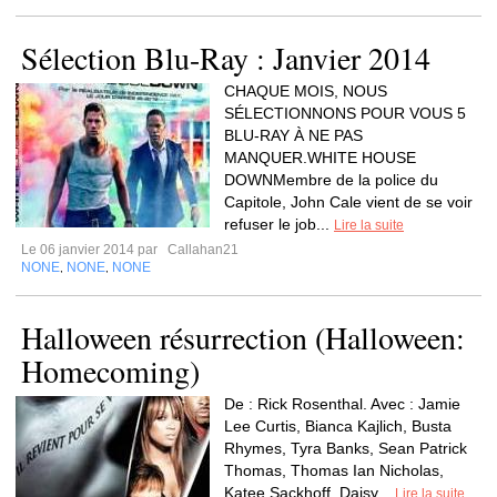
Sélection Blu-Ray : Janvier 2014
CHAQUE MOIS, NOUS
SÉLECTIONNONS POUR VOUS 5
BLU-RAY À NE PAS
MANQUER.WHITE HOUSE
DOWNMembre de la police du
Capitole, John Cale vient de se voir
refuser le job...
Lire la suite
Le 06 janvier 2014 par
Callahan21
NONE
NONE
NONE
,
,
Halloween résurrection (Halloween:
Homecoming)
De : Rick Rosenthal. Avec : Jamie
Lee Curtis, Bianca Kajlich, Busta
Rhymes, Tyra Banks, Sean Patrick
Thomas, Thomas Ian Nicholas,
Katee Sackhoff, Daisy...
Lire la suite