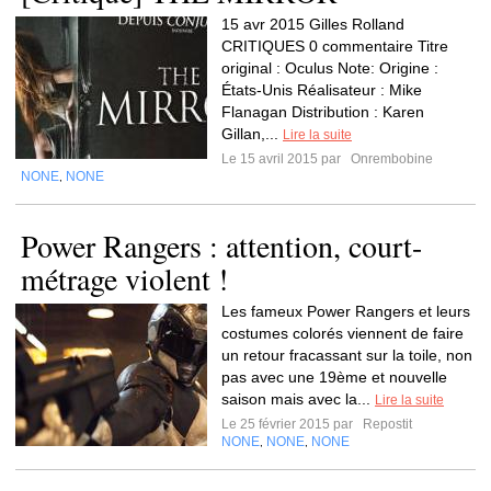
15 avr 2015 Gilles Rolland
CRITIQUES 0 commentaire Titre
original : Oculus Note: Origine :
États-Unis Réalisateur : Mike
Flanagan Distribution : Karen
Gillan,...
Lire la suite
Le 15 avril 2015 par
Onrembobine
NONE
NONE
,
Power Rangers : attention, court-
métrage violent !
Les fameux Power Rangers et leurs
costumes colorés viennent de faire
un retour fracassant sur la toile, non
pas avec une 19ème et nouvelle
saison mais avec la...
Lire la suite
Le 25 février 2015 par
Repostit
NONE
NONE
NONE
,
,