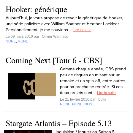
Hooker: générique
Aujourd'hui, je vous propose de revoir le générique de Hooker,
une série policière avec William Shatner et Heather Locklear.
Personnellement, je me souviens...
Lire la suite
Le 09 mars 2010 par
Olivier Walmacq
NONE
NONE
,
Coming Next [Tour 6 - CBS]
Comme chaque année, CBS prend
peu de risques en misant sur un
remake et un spin-off, entre autres,
pour sa prochaine rentrée. Si ces
deux projets sont...
Lire la suite
Le 21 février 2010 par
Lulla
NONE
NONE
NONE
,
,
Stargate Atlantis – Episode 5.13
Inquisition / Inquisition Saison 5,