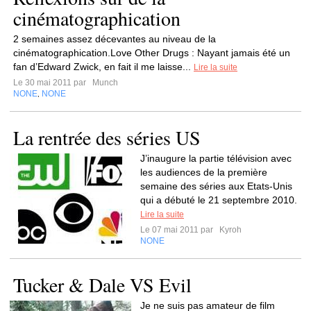
cinématographication
2 semaines assez décevantes au niveau de la
cinématographication.Love Other Drugs : Nayant jamais été un
fan d’Edward Zwick, en fait il me laisse...
Lire la suite
Le 30 mai 2011 par
Munch
NONE
NONE
,
La rentrée des séries US
J’inaugure la partie télévision avec
les audiences de la première
semaine des séries aux Etats-Unis
qui a débuté le 21 septembre 2010.
Lire la suite
Le 07 mai 2011 par
Kyroh
NONE
Tucker & Dale VS Evil
Je ne suis pas amateur de film