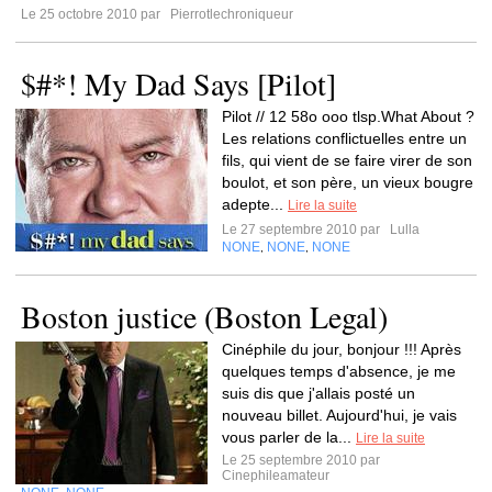
Le 25 octobre 2010 par
Pierrotlechroniqueur
$#*! My Dad Says [Pilot]
Pilot // 12 58o ooo tlsp.What About ?
Les relations conflictuelles entre un
fils, qui vient de se faire virer de son
boulot, et son père, un vieux bougre
adepte...
Lire la suite
Le 27 septembre 2010 par
Lulla
NONE
NONE
NONE
,
,
Boston justice (Boston Legal)
Cinéphile du jour, bonjour !!! Après
quelques temps d'absence, je me
suis dis que j'allais posté un
nouveau billet. Aujourd'hui, je vais
vous parler de la...
Lire la suite
Le 25 septembre 2010 par
Cinephileamateur