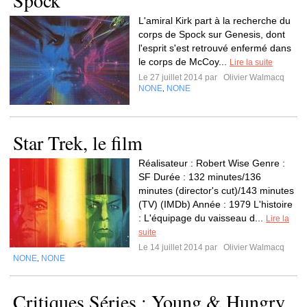
Spock
L'amiral Kirk part à la recherche du
corps de Spock sur Genesis, dont
l'esprit s'est retrouvé enfermé dans
le corps de McCoy...
Lire la suite
Le 27 juillet 2014 par
Olivier Walmacq
NONE
NONE
,
Star Trek, le film
Réalisateur : Robert Wise Genre :
SF Durée : 132 minutes/136
minutes (director's cut)/143 minutes
(TV) (IMDb) Année : 1979 L'histoire
: L'équipage du vaisseau d...
Lire la
suite
Le 14 juillet 2014 par
Olivier Walmacq
NONE
NONE
,
Critiques Séries : Young & Hungry.