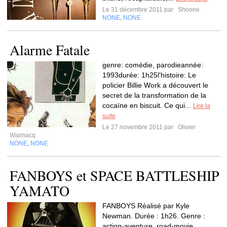
Le 31 décembre 2011 par
Shoone
NONE
NONE
,
Alarme Fatale
genre: comédie, parodieannée:
1993durée: 1h25l'histoire: Le
policier Billie Work a découvert le
secret de la transformation de la
cocaïne en biscuit. Ce qui...
Lire la
suite
Le 27 novembre 2011 par
Olivier
Walmacq
NONE
NONE
,
FANBOYS et SPACE BATTLESHIP
YAMATO
FANBOYS Réalisé par Kyle
Newman. Durée : 1h26. Genre :
action-aventure, road-movie