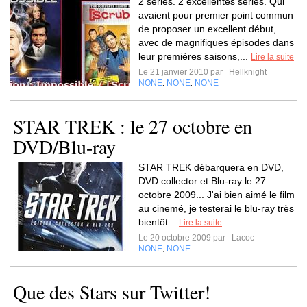
2 séries. 2 excellentes séries. Qui
avaient pour premier point commun
de proposer un excellent début,
avec de magnifiques épisodes dans
leur premières saisons,...
Lire la suite
Le 21 janvier 2010 par
Hellknight
NONE
NONE
NONE
,
,
STAR TREK : le 27 octobre en
DVD/Blu-ray
STAR TREK débarquera en DVD,
DVD collector et Blu-ray le 27
octobre 2009... J'ai bien aimé le film
au cinemé, je testerai le blu-ray très
bientôt...
Lire la suite
Le 20 octobre 2009 par
Lacoc
NONE
NONE
,
Que des Stars sur Twitter!