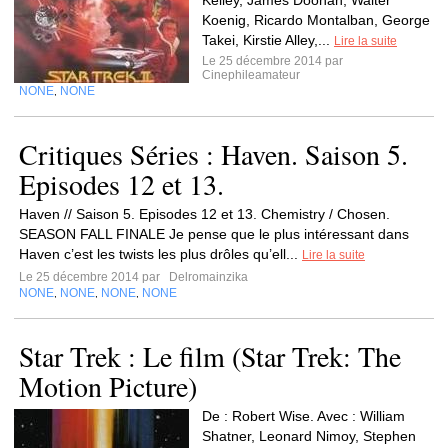
Kelley, James Doohan, Walter
Koenig, Ricardo Montalban, George
Takei, Kirstie Alley,...
Lire la suite
Le 25 décembre 2014 par
Cinephileamateur
NONE
NONE
,
Critiques Séries : Haven. Saison 5.
Episodes 12 et 13.
Haven // Saison 5. Episodes 12 et 13. Chemistry / Chosen.
SEASON FALL FINALE Je pense que le plus intéressant dans
Haven c’est les twists les plus drôles qu’ell...
Lire la suite
Le 25 décembre 2014 par
Delromainzika
NONE
NONE
NONE
NONE
,
,
,
Star Trek : Le film (Star Trek: The
Motion Picture)
De : Robert Wise. Avec : William
Shatner, Leonard Nimoy, Stephen