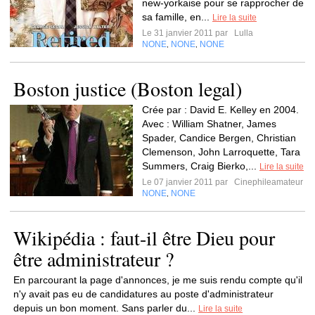
new-yorkaise pour se rapprocher de
sa famille, en...
Lire la suite
Le 31 janvier 2011 par
Lulla
NONE
NONE
NONE
,
,
Boston justice (Boston legal)
Crée par : David E. Kelley en 2004.
Avec : William Shatner, James
Spader, Candice Bergen, Christian
Clemenson, John Larroquette, Tara
Summers, Craig Bierko,...
Lire la suite
Le 07 janvier 2011 par
Cinephileamateur
NONE
NONE
,
Wikipédia : faut-il être Dieu pour
être administrateur ?
En parcourant la page d'annonces, je me suis rendu compte qu'il
n'y avait pas eu de candidatures au poste d'administrateur
depuis un bon moment. Sans parler du...
Lire la suite