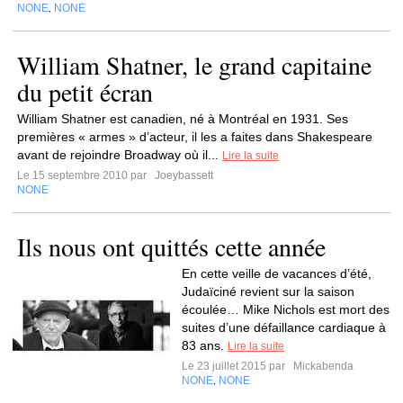
NONE
NONE
,
William Shatner, le grand capitaine
du petit écran
William Shatner est canadien, né à Montréal en 1931. Ses
premières « armes » d’acteur, il les a faites dans Shakespeare
avant de rejoindre Broadway où il...
Lire la suite
Le 15 septembre 2010 par
Joeybassett
NONE
Ils nous ont quittés cette année
En cette veille de vacances d’été,
Judaïciné revient sur la saison
écoulée… Mike Nichols est mort des
suites d’une défaillance cardiaque à
83 ans.
Lire la suite
Le 23 juillet 2015 par
Mickabenda
NONE
NONE
,