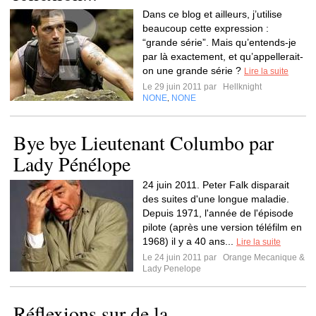
Dans ce blog et ailleurs, j’utilise
beaucoup cette expression :
“grande série”. Mais qu’entends-je
par là exactement, et qu’appellerait-
on une grande série ?
Lire la suite
Le 29 juin 2011 par
Hellknight
NONE
NONE
,
Bye bye Lieutenant Columbo par
Lady Pénélope
24 juin 2011. Peter Falk disparait
des suites d'une longue maladie.
Depuis 1971, l'année de l'épisode
pilote (après une version téléfilm en
1968) il y a 40 ans...
Lire la suite
Le 24 juin 2011 par
Orange Mecanique &
Lady Penelope
Réflexions sur de la