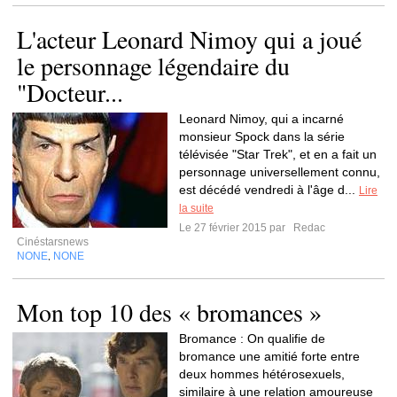
L'acteur Leonard Nimoy qui a joué
le personnage légendaire du
"Docteur...
Leonard Nimoy, qui a incarné
monsieur Spock dans la série
télévisée "Star Trek", et en a fait un
personnage universellement connu,
est décédé vendredi à l'âge d...
Lire
la suite
Le 27 février 2015 par
Redac
Cinéstarsnews
NONE
NONE
,
Mon top 10 des « bromances »
Bromance : On qualifie de
bromance une amitié forte entre
deux hommes hétérosexuels,
similaire à une relation amoureuse