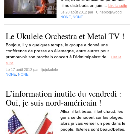
films distribués en juin....
Lire la suite
Le 20 août 2012 par
Cineblogywood
NONE
NONE
,
Le Ukulele Orchestra et Metal TV !
Bonjour, il y a quelques temps, le groupe a donné une
conférence de presse en Allemagne, entre autres pour
promouvoir son prochain concert à l’Admiralpalast de...
Lire la
suite
Le 17 août 2012 par
Ijujukulele
NONE
NONE
,
L’information inutile du vendredi :
Oui, je suis nord-américain !
Allez, il fait beau, il fait chaud, les
gens se dénudent sur les plages,
alors je vais verser un peu dans le
people. Ils/elles sont beaux/belles,