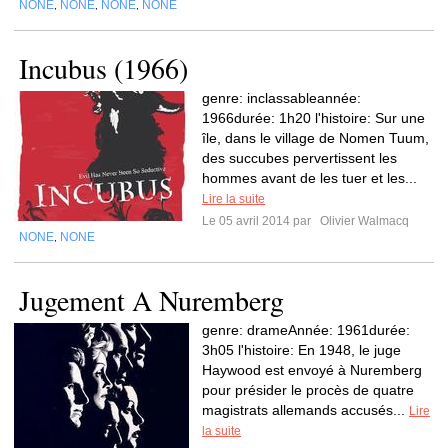
NONE
NONE
NONE
NONE
,
,
,
Incubus (1966)
genre: inclassableannée:
1966durée: 1h20 l'histoire: Sur une
île, dans le village de Nomen Tuum,
des succubes pervertissent les
hommes avant de les tuer et les...
Lire la suite
Le 05 avril 2014 par
Olivier Walmacq
NONE
NONE
,
Jugement A Nuremberg
genre: drameAnnée: 1961durée:
3h05 l'histoire: En 1948, le juge
Haywood est envoyé à Nuremberg
pour présider le procès de quatre
magistrats allemands accusés...
Lire
la suite