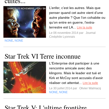
cultes...
L’enfer, c’est les autres. Mais que
penser quand cet autre vient d’une
autre planète ? Que l’on cohabite ou
qu’on entre en guerre, l’extra-
terrestre est LA...
Lire la suite
Le 06 novembre 2014 par
Journal
Cinéphile Lyonnais
NONE
NONE
,
Star Trek VI Terre inconnue
L'Enterprise doit participer à une
rencontre amicale avec des
klingons. Mais le leader est tué et
Kirk et McCoy sont accusés d'avoir
réaliser cet attentat...
Lire la suite
Le 30 juillet 2014 par
Olivier Walmacq
NONE
NONE
,
Star Trek V: L'ultime frontière