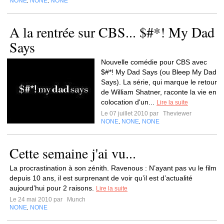
NONE
NONE
NONE
,
,
A la rentrée sur CBS... $#*! My Dad
Says
Nouvelle comédie pour CBS avec
$#*! My Dad Says (ou Bleep My Dad
Says). La série, qui marque le retour
de William Shatner, raconte la vie en
colocation d'un...
Lire la suite
Le 07 juillet 2010 par
Theviewer
NONE
NONE
NONE
,
,
Cette semaine j'ai vu...
La procrastination à son zénith. Ravenous : N’ayant pas vu le film
depuis 10 ans, il est surprenant de voir qu’il est d’actualité
aujourd’hui pour 2 raisons.
Lire la suite
Le 24 mai 2010 par
Munch
NONE
NONE
,