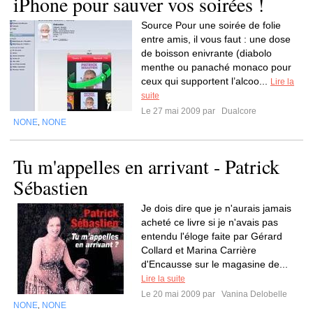
iPhone pour sauver vos soirées !
Source Pour une soirée de folie
entre amis, il vous faut : une dose
de boisson enivrante (diabolo
menthe ou panaché monaco pour
ceux qui supportent l’alcoo...
Lire la
suite
Le 27 mai 2009 par
Dualcore
NONE
NONE
,
Tu m'appelles en arrivant - Patrick
Sébastien
Je dois dire que je n'aurais jamais
acheté ce livre si je n'avais pas
entendu l'éloge faite par Gérard
Collard et Marina Carrière
d'Encausse sur le magasine de...
Lire la suite
Le 20 mai 2009 par
Vanina Delobelle
NONE
NONE
,