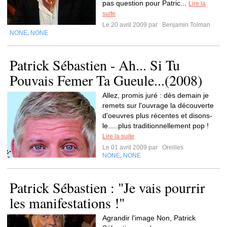
pas question pour Patric...
Lire la
suite
Le 20 avril 2009 par
Benjamin Tolman
NONE
NONE
,
Patrick Sébastien - Ah... Si Tu
Pouvais Femer Ta Gueule...(2008)
Allez, promis juré : dès demain je
remets sur l'ouvrage la découverte
d'oeuvres plus récentes et disons-
le.....plus traditionnellement pop !
Lire la suite
Le 01 avril 2009 par
Oreilles
NONE
NONE
,
Patrick Sébastien : "Je vais pourrir
les manifestations !"
Agrandir l'image Non, Patrick