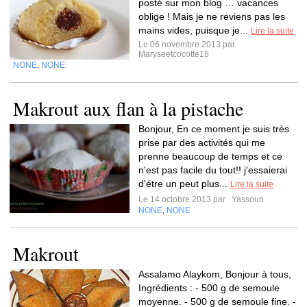
posté sur mon blog … vacances
oblige ! Mais je ne reviens pas les
mains vides, puisque je...
Lire la suite
Le 06 novembre 2013 par
Maryseetcocotte18
NONE
NONE
,
Makrout aux flan à la pistache
Bonjour, En ce moment je suis très
prise par des activités qui me
prenne beaucoup de temps et ce
n'est pas facile du tout!! j'essaierai
d'étre un peut plus...
Lire la suite
Le 14 octobre 2013 par
Yassoun
NONE
NONE
,
Makrout
Assalamo Alaykom, Bonjour à tous,
Ingrédients : - 500 g de semoule
moyenne. - 500 g de semoule fine. -