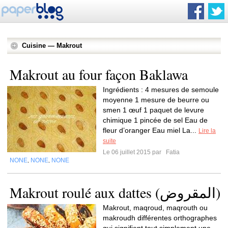
Cuisine — Makrout
Makrout au four façon Baklawa
Ingrédients : 4 mesures de semoule
moyenne 1 mesure de beurre ou
smen 1 œuf 1 paquet de levure
chimique 1 pincée de sel Eau de
fleur d’oranger Eau miel La...
Lire la
suite
Le 06 juillet 2015 par
Fatia
NONE
NONE
NONE
,
,
Makrout roulé aux dattes (المقروض)
Makrout, maqroud, maqrouth ou
makroudh différentes orthographes