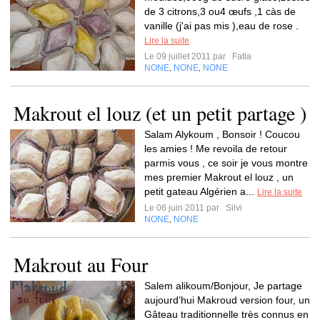
de 3 citrons,3 ou4 œufs ,1 càs de
vanille (j'ai pas mis ),eau de rose .
Lire la suite
Le 09 juillet 2011 par
Fatia
NONE
NONE
NONE
,
,
Makrout el louz (et un petit partage )
Salam Alykoum , Bonsoir ! Coucou
les amies ! Me revoila de retour
parmis vous , ce soir je vous montre
mes premier Makrout el louz , un
petit gateau Algérien a...
Lire la suite
Le 06 juin 2011 par
Silvi
NONE
NONE
,
Makrout au Four
Salem alikoum/Bonjour, Je partage
aujourd’hui Makroud version four, un
Gâteau traditionnelle très connus en