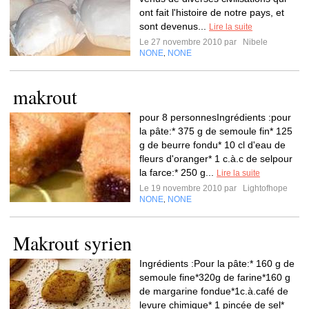
ont fait l'histoire de notre pays, et
sont devenus...
Lire la suite
Le 27 novembre 2010 par
Nibele
NONE
NONE
,
makrout
pour 8 personnesIngrédients :pour
la pâte:* 375 g de semoule fin* 125
g de beurre fondu* 10 cl d'eau de
fleurs d'oranger* 1 c.à.c de selpour
la farce:* 250 g...
Lire la suite
Le 19 novembre 2010 par
Lightofhope
NONE
NONE
,
Makrout syrien
Ingrédients :Pour la pâte:* 160 g de
semoule fine*320g de farine*160 g
de margarine fondue*1c.à.café de
levure chimique* 1 pincée de sel*