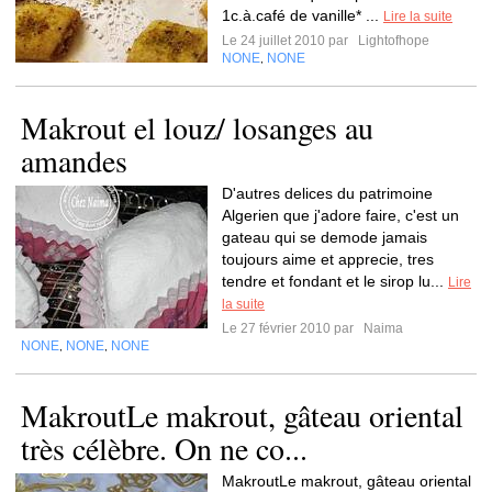
1c.à.café de vanille* ...
Lire la suite
Le 24 juillet 2010 par
Lightofhope
NONE
NONE
,
Makrout el louz/ losanges au
amandes
D'autres delices du patrimoine
Algerien que j'adore faire, c'est un
gateau qui se demode jamais
toujours aime et apprecie, tres
tendre et fondant et le sirop lu...
Lire
la suite
Le 27 février 2010 par
Naima
NONE
NONE
NONE
,
,
MakroutLe makrout, gâteau oriental
très célèbre. On ne co...
MakroutLe makrout, gâteau oriental