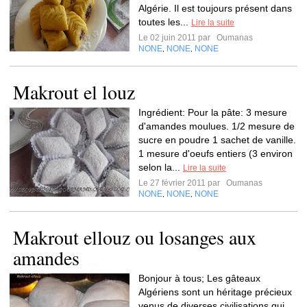
Algérie. Il est toujours présent dans
toutes les...
Lire la suite
Le 02 juin 2011 par
Oumanas
NONE
NONE
NONE
,
,
Makrout el louz
Ingrédient: Pour la pâte: 3 mesure
d'amandes moulues. 1/2 mesure de
sucre en poudre 1 sachet de vanille.
1 mesure d'oeufs entiers (3 environ
selon la...
Lire la suite
Le 27 février 2011 par
Oumanas
NONE
NONE
NONE
,
,
Makrout ellouz ou losanges aux
amandes
Bonjour à tous; Les gâteaux
Algériens sont un héritage précieux
venus de diverses civilisations qui