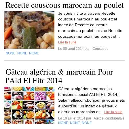
Recette couscous marocain au poulet
Je vous invite à travers Recette
couscous marocain au pouletcet
index de Recette couscous
marocain au poulet cuisine Recette
couscous marocain au poulet et...
Lire la suite
Le 08 août 2014 par
Couscous
NONE
NONE
NONE
,
,
Gâteau algérien & marocain Pour
l'Aid El Fitr 2014
Gâteaux algériens marocains
tunisiens spécial Aïd El Fitr 2014;
Salam allaicom,bonjour je vous mets
aujourd'hui un index de gâteaux
algériens marocains et...
Lire la suite
Le 19 juillet 2014 par
Auxdelicesdupalais
NONE
NONE
NONE
,
,