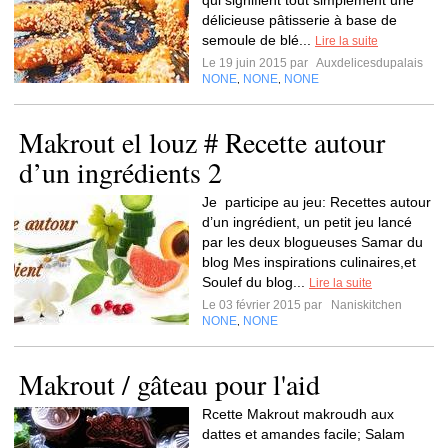
qui signifient tout simplement une
délicieuse pâtisserie à base de
semoule de blé...
Lire la suite
Le 19 juin 2015 par
Auxdelicesdupalais
NONE
NONE
NONE
,
,
Makrout el louz # Recette autour
d’un ingrédients 2
Je participe au jeu: Recettes autour
d’un ingrédient, un petit jeu lancé
par les deux blogueuses Samar du
blog Mes inspirations culinaires,et
Soulef du blog...
Lire la suite
Le 03 février 2015 par
Naniskitchen
NONE
NONE
,
Makrout / gâteau pour l'aid
Rcette Makrout makroudh aux
dattes et amandes facile; Salam