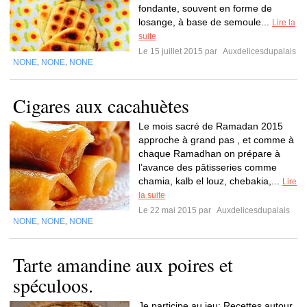
fondante, souvent en forme de
losange, à base de semoule...
Lire la
suite
Le 15 juillet 2015 par
Auxdelicesdupalais
NONE
NONE
NONE
,
,
Cigares aux cacahuètes
Le mois sacré de Ramadan 2015
approche à grand pas , et comme à
chaque Ramadhan on prépare à
l’avance des pâtisseries comme
chamia, kalb el louz, chebakia,...
Lire
la suite
Le 22 mai 2015 par
Auxdelicesdupalais
NONE
NONE
NONE
,
,
Tarte amandine aux poires et
spéculoos.
Je participe au jeu: Recettes autour