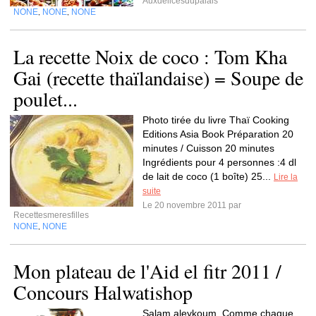
Auxdelicesdupalais
NONE
NONE
NONE
,
,
La recette Noix de coco : Tom Kha
Gai (recette thaïlandaise) = Soupe de
poulet...
Photo tirée du livre Thaï Cooking
Editions Asia Book Préparation 20
minutes / Cuisson 20 minutes
Ingrédients pour 4 personnes :4 dl
de lait de coco (1 boîte) 25...
Lire la
suite
Le 20 novembre 2011 par
Recettesmeresfilles
NONE
NONE
,
Mon plateau de l'Aid el fitr 2011 /
Concours Halwatishop
Salam aleykoum, Comme chaque