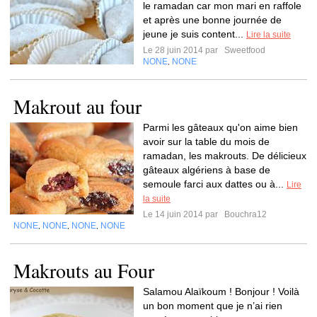
le ramadan car mon mari en raffole
et après une bonne journée de
jeune je suis content...
Lire la suite
Le 28 juin 2014 par
Sweetfood
NONE
NONE
,
Makrout au four
Parmi les gâteaux qu'on aime bien
avoir sur la table du mois de
ramadan, les makrouts. De délicieux
gâteaux algériens à base de
semoule farci aux dattes ou à...
Lire
la suite
Le 14 juin 2014 par
Bouchra12
NONE
NONE
NONE
NONE
,
,
,
Makrouts au Four
Salamou Alaïkoum ! Bonjour ! Voilà
un bon moment que je n’ai rien