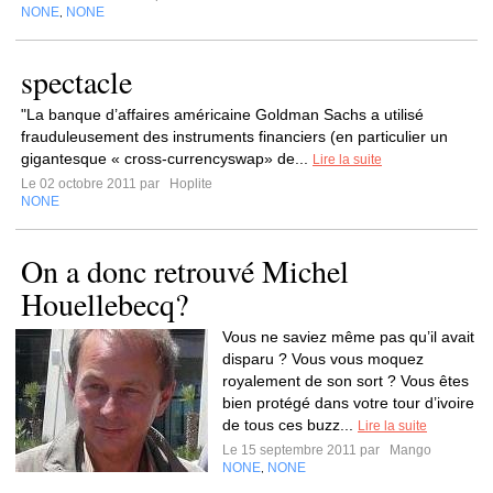
NONE
NONE
,
spectacle
"La banque d’affaires américaine Goldman Sachs a utilisé
frauduleusement des instruments financiers (en particulier un
gigantesque « cross-currencyswap» de...
Lire la suite
Le 02 octobre 2011 par
Hoplite
NONE
On a donc retrouvé Michel
Houellebecq?
Vous ne saviez même pas qu’il avait
disparu ? Vous vous moquez
royalement de son sort ? Vous êtes
bien protégé dans votre tour d’ivoire
de tous ces buzz...
Lire la suite
Le 15 septembre 2011 par
Mango
NONE
NONE
,