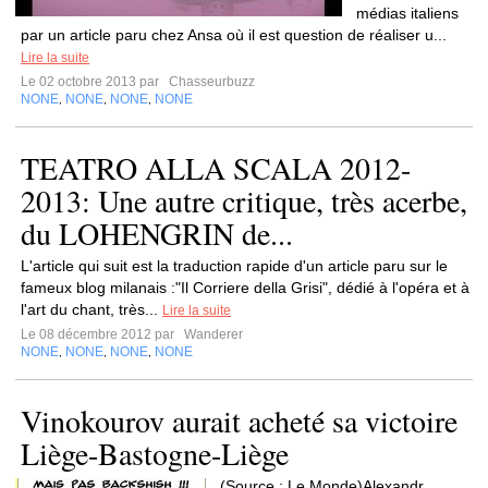
médias italiens
par un article paru chez Ansa où il est question de réaliser u...
Lire la suite
Le 02 octobre 2013 par
Chasseurbuzz
NONE
NONE
NONE
NONE
,
,
,
TEATRO ALLA SCALA 2012-
2013: Une autre critique, très acerbe,
du LOHENGRIN de...
L'article qui suit est la traduction rapide d'un article paru sur le
fameux blog milanais :"Il Corriere della Grisi", dédié à l'opéra et à
l'art du chant, très...
Lire la suite
Le 08 décembre 2012 par
Wanderer
NONE
NONE
NONE
NONE
,
,
,
Vinokourov aurait acheté sa victoire
Liège-Bastogne-Liège
(Source : Le Monde)Alexandr