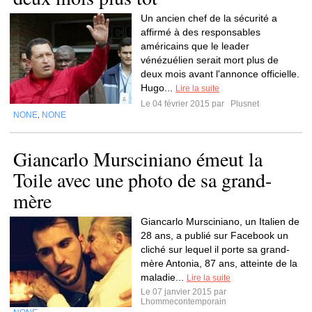
Un ancien chef de la sécurité a
affirmé à des responsables
américains que le leader
vénézuélien serait mort plus de
deux mois avant l'annonce officielle.
Hugo...
Lire la suite
Le 04 février 2015 par
Plusnet
NONE
NONE
,
Giancarlo Mursciniano émeut la
Toile avec une photo de sa grand-
mère
Giancarlo Mursciniano, un Italien de
28 ans, a publié sur Facebook un
cliché sur lequel il porte sa grand-
mère Antonia, 87 ans, atteinte de la
maladie...
Lire la suite
Le 07 janvier 2015 par
Lhommecontemporain