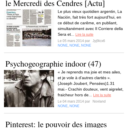
le Mercredi des Cendres [Actu]
Le plus vieux quotidien argentin, La
Nación, fait très fort aujourd'hui, en
ce début de carême, en publiant,
simultanément avec Il Corriere della
Sera et...
Lire la suite
Le 05 mars 2014 par
Jyj9icx6
NONE
NONE
NONE
,
,
Psychogeographie indoor (47)
« Je reprends ma joie et mes ailes,
et je vole à d’autres clartés ».
(Joseph Joubert, Pensées)1.31
mai.- Crachin douteux, vent aigrelet,
fraicheur hors de...
Lire la suite
Le 04 mars 2014 par
Novland
NONE
NONE
,
Pinterest: le pouvoir des images