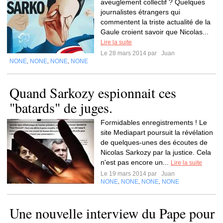
aveuglement collectif ? Quelques
journalistes étrangers qui
commentent la triste actualité de la
Gaule croient savoir que Nicolas...
Lire la suite
Le 28 mars 2014 par
Juan
NONE
NONE
NONE
NONE
,
,
,
Quand Sarkozy espionnait ces
"batards" de juges.
Formidables enregistrements ! Le
site Mediapart poursuit la révélation
de quelques-unes des écoutes de
Nicolas Sarkozy par la justice. Cela
n'est pas encore un...
Lire la suite
Le 19 mars 2014 par
Juan
NONE
NONE
NONE
NONE
,
,
,
Une nouvelle interview du Pape pour