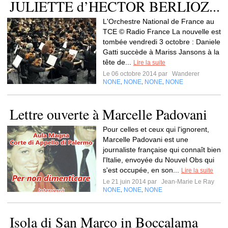
JULIETTE d’HECTOR BERLIOZ...
L'Orchestre National de France au
TCE © Radio France La nouvelle est
tombée vendredi 3 octobre : Daniele
Gatti succède à Mariss Jansons à la
tête de...
Lire la suite
Le 06 octobre 2014 par
Wanderer
NONE
NONE
NONE
NONE
,
,
,
Lettre ouverte à Marcelle Padovani
Pour celles et ceux qui l'ignorent,
Marcelle Padovani est une
journaliste française qui connaît bien
l'Italie, envoyée du Nouvel Obs qui
s'est occupée, en son...
Lire la suite
Le 21 juin 2014 par
Jean-Marie Le Ray
NONE
NONE
NONE
,
,
Isola di San Marco in Boccalama