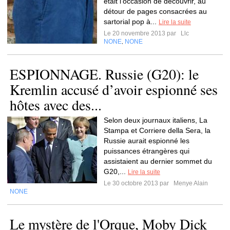
était l’occasion de découvrir, au
détour de pages consacrées au
sartorial pop à...
Lire la suite
Le 20 novembre 2013 par
Llc
NONE
NONE
,
ESPIONNAGE. Russie (G20): le
Kremlin accusé d’avoir espionné ses
hôtes avec des...
Selon deux journaux italiens, La
Stampa et Corriere della Sera, la
Russie aurait espionné les
puissances étrangères qui
assistaient au dernier sommet du
G20,...
Lire la suite
Le 30 octobre 2013 par
Menye Alain
NONE
Le mystère de l'Orque, Moby Dick