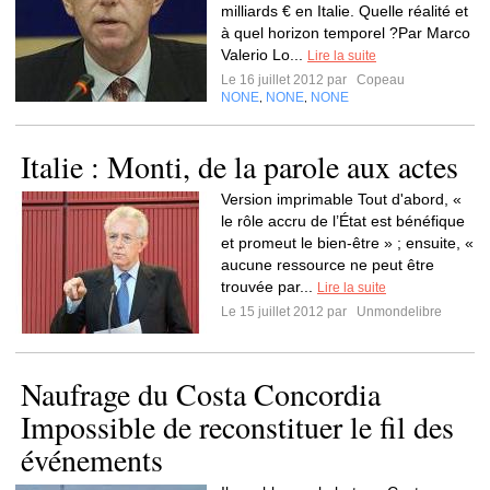
milliards € en Italie. Quelle réalité et
à quel horizon temporel ?Par Marco
Valerio Lo...
Lire la suite
Le 16 juillet 2012 par
Copeau
NONE
NONE
NONE
,
,
Italie : Monti, de la parole aux actes
Version imprimable Tout d'abord, «
le rôle accru de l’État est bénéfique
et promeut le bien-être » ; ensuite, «
aucune ressource ne peut être
trouvée par...
Lire la suite
Le 15 juillet 2012 par
Unmondelibre
Naufrage du Costa Concordia
Impossible de reconstituer le fil des
événements