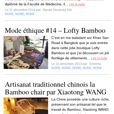
diplômé de la Faculté de Médecine, il...
Lire la suite
Le 31 décembre 2014 par
Bande Dessinée Info
NONE
NONE
NONE
,
,
Mode éthique #14 – Lofty Bamboo
C’est en me baladant sur Khao San
Road à Bangkok que je suis entrée
dans cette jolie boutique Lofty
Bamboo et que j’ai découvert un joli
florilège de vêtements...
Lire la suite
Le 31 décembre 2014 par
Emmma
NONE
NONE
NONE
NONE
NONE
,
,
,
,
Artisanat traditionnel chinois la
Bamboo chair par Xiaotong WANG
La Chine possède une culture riche,
préservant son artisanat tel que le
travail du Bambou, Xiaotong WANG