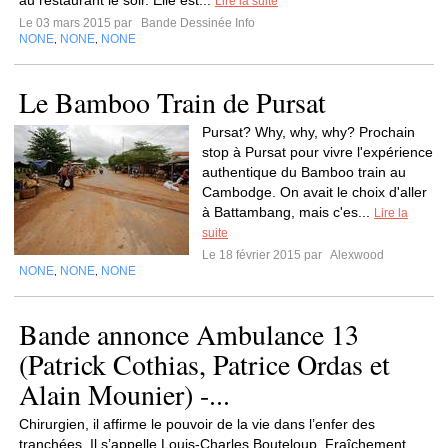
au restaurant le soir. Elle est...
Lire la suite
Le 03 mars 2015 par
Bande Dessinée Info
NONE
NONE
NONE
,
,
Le Bamboo Train de Pursat
Pursat? Why, why, why? Prochain
stop à Pursat pour vivre l'expérience
authentique du Bamboo train au
Cambodge. On avait le choix d'aller
à Battambang, mais c'es...
Lire la
suite
Le 18 février 2015 par
Alexwood
NONE
NONE
NONE
,
,
Bande annonce Ambulance 13
(Patrick Cothias, Patrice Ordas et
Alain Mounier) -...
Chirurgien, il affirme le pouvoir de la vie dans l’enfer des
tranchées. Il s’appelle Louis-Charles Bouteloup. Fraîchement