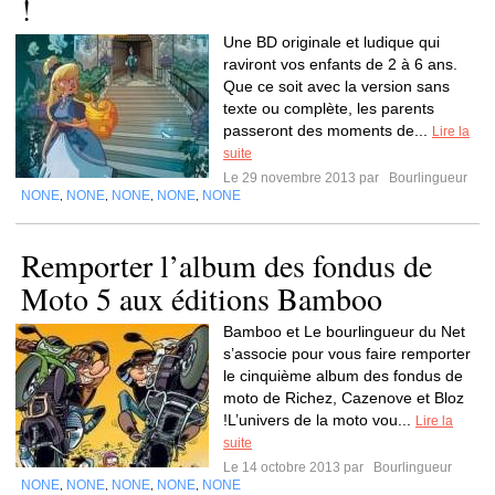
!
Une BD originale et ludique qui
raviront vos enfants de 2 à 6 ans.
Que ce soit avec la version sans
texte ou complète, les parents
passeront des moments de...
Lire la
suite
Le 29 novembre 2013 par
Bourlingueur
NONE
NONE
NONE
NONE
NONE
,
,
,
,
Remporter l’album des fondus de
Moto 5 aux éditions Bamboo
Bamboo et Le bourlingueur du Net
s’associe pour vous faire remporter
le cinquième album des fondus de
moto de Richez, Cazenove et Bloz
!L’univers de la moto vou...
Lire la
suite
Le 14 octobre 2013 par
Bourlingueur
NONE
NONE
NONE
NONE
NONE
,
,
,
,