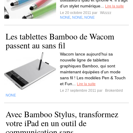
utilisateurs Ipad et Iphone 4. Il s’agit
d’un stylet numérique...
Lire la suite
Le 20 octobre 2011 par
Wizzzz
NONE
NONE
NONE
,
,
Les tablettes Bamboo de Wacom
passent au sans fil
Wacom lance aujourd’hui sa
nouvelle ligne de tablettes
graphiques Bamboo, qui sont
maintenant équipées d’un mode
sans fil ! Les modèles Pen & Touch
et Fun...
Lire la suite
Le 27 septembre 2011 par
Brokenbird
NONE
Avec Bamboo Stylus, transformez
votre iPad en un outil de
communication sans...