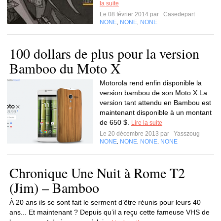
la suite
Le 08 février 2014 par
Casedepart
NONE
NONE
NONE
,
,
100 dollars de plus pour la version
Bamboo du Moto X
Motorola rend enfin disponible la
version bambou de son Moto X.La
version tant attendu en Bambou est
maintenant disponible à un montant
de 650 $.
Lire la suite
Le 20 décembre 2013 par
Yasszoug
NONE
NONE
NONE
NONE
,
,
,
Chronique Une Nuit à Rome T2
(Jim) – Bamboo
À 20 ans ils se sont fait le serment d’être réunis pour leurs 40
ans... Et maintenant ? Depuis qu’il a reçu cette fameuse VHS de