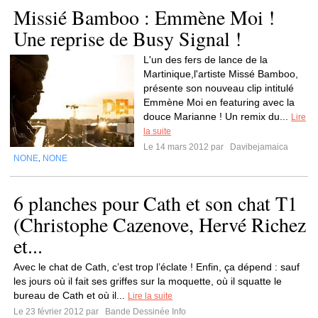
Missié Bamboo : Emmène Moi !
Une reprise de Busy Signal !
L'un des fers de lance de la
Martinique,l'artiste Missé Bamboo,
présente son nouveau clip intitulé
Emmène Moi en featuring avec la
douce Marianne ! Un remix du...
Lire
la suite
Le 14 mars 2012 par
Davibejamaica
NONE
NONE
,
6 planches pour Cath et son chat T1
(Christophe Cazenove, Hervé Richez
et...
Avec le chat de Cath, c’est trop l’éclate ! Enfin, ça dépend : sauf
les jours où il fait ses griffes sur la moquette, où il squatte le
bureau de Cath et où il...
Lire la suite
Le 23 février 2012 par
Bande Dessinée Info