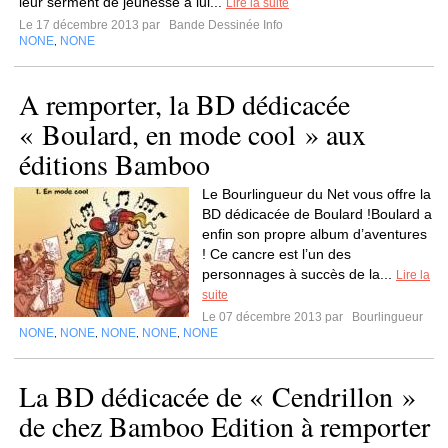
leur serment de jeunesse à lui...
Lire la suite
Le 17 décembre 2013 par
Bande Dessinée Info
NONE
NONE
,
A remporter, la BD dédicacée
« Boulard, en mode cool » aux
éditions Bamboo
Le Bourlingueur du Net vous offre la
BD dédicacée de Boulard !Boulard a
enfin son propre album d’aventures
! Ce cancre est l’un des
personnages à succès de la...
Lire la
suite
Le 07 décembre 2013 par
Bourlingueur
NONE
NONE
NONE
NONE
NONE
,
,
,
,
La BD dédicacée de « Cendrillon »
de chez Bamboo Edition à remporter