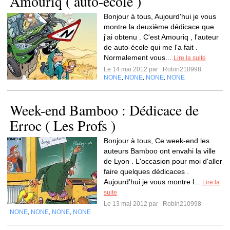
Amouriq ( auto-école )
Bonjour à tous, Aujourd'hui je vous
montre la deuxième dédicace que
j'ai obtenu . C'est Amouriq , l'auteur
de auto-école qui me l'a fait .
Normalement vous...
Lire la suite
Le 14 mai 2012 par
Robin210998
NONE
NONE
NONE
NONE
,
,
,
Week-end Bamboo : Dédicace de
Erroc ( Les Profs )
Bonjour à tous, Ce week-end les
auteurs Bamboo ont envahi la ville
de Lyon . L'occasion pour moi d'aller
faire quelques dédicaces .
Aujourd'hui je vous montre l...
Lire la
suite
Le 13 mai 2012 par
Robin210998
NONE
NONE
NONE
NONE
,
,
,