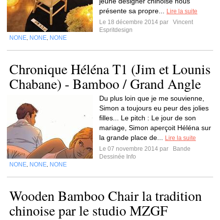
jeune designer chinoise nous
présente sa propre...
Lire la suite
Le 18 décembre 2014 par
Vincent
Espritdesign
NONE
NONE
NONE
,
,
Chronique Héléna T1 (Jim et Lounis
Chabane) - Bamboo / Grand Angle
Du plus loin que je me souvienne,
Simon a toujours eu peur des jolies
filles... Le pitch : Le jour de son
mariage, Simon aperçoit Héléna sur
la grande place de...
Lire la suite
Le 07 novembre 2014 par
Bande
Dessinée Info
NONE
NONE
NONE
,
,
Wooden Bamboo Chair la tradition
chinoise par le studio MZGF