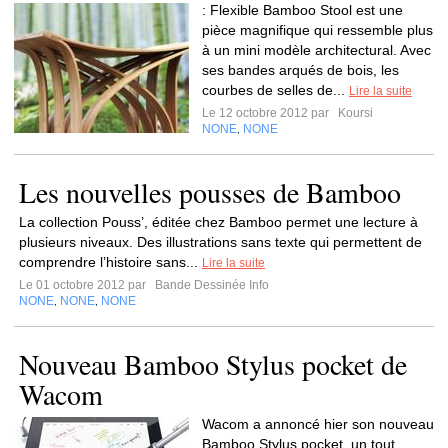
: Flexible Bamboo Stool est une
pièce magnifique qui ressemble plus
à un mini modèle architectural. Avec
ses bandes arqués de bois, les
courbes de selles de...
Lire la suite
Le 12 octobre 2012 par
Koursi
NONE
NONE
,
Les nouvelles pousses de Bamboo
La collection Pouss’, éditée chez Bamboo permet une lecture à
plusieurs niveaux. Des illustrations sans texte qui permettent de
comprendre l’histoire sans...
Lire la suite
Le 01 octobre 2012 par
Bande Dessinée Info
NONE
NONE
NONE
,
,
Nouveau Bamboo Stylus pocket de
Wacom
Wacom a annoncé hier son nouveau
Bamboo Stylus pocket, un tout