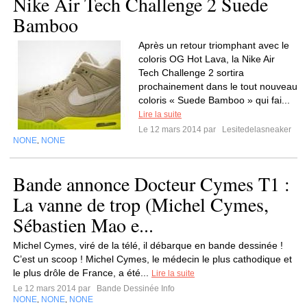
Nike Air Tech Challenge 2 Suede
Bamboo
Après un retour triomphant avec le
coloris OG Hot Lava, la Nike Air
Tech Challenge 2 sortira
prochainement dans le tout nouveau
coloris « Suede Bamboo » qui fai...
Lire la suite
Le 12 mars 2014 par
Lesitedelasneaker
NONE
NONE
,
Bande annonce Docteur Cymes T1 :
La vanne de trop (Michel Cymes,
Sébastien Mao e...
Michel Cymes, viré de la télé, il débarque en bande dessinée !
C’est un scoop ! Michel Cymes, le médecin le plus cathodique et
le plus drôle de France, a été...
Lire la suite
Le 12 mars 2014 par
Bande Dessinée Info
NONE
NONE
NONE
,
,