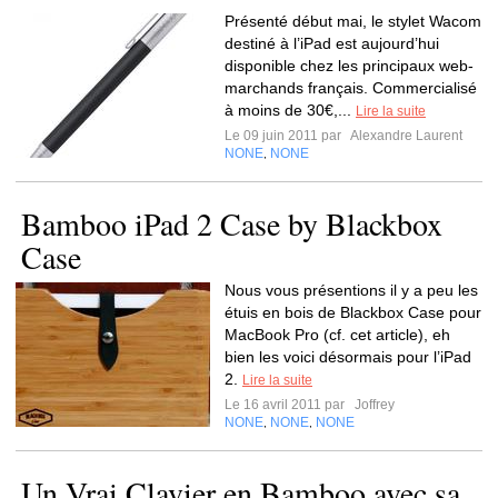
Présenté début mai, le stylet Wacom
destiné à l’iPad est aujourd’hui
disponible chez les principaux web-
marchands français. Commercialisé
à moins de 30€,...
Lire la suite
Le 09 juin 2011 par
Alexandre Laurent
NONE
NONE
,
Bamboo iPad 2 Case by Blackbox
Case
Nous vous présentions il y a peu les
étuis en bois de Blackbox Case pour
MacBook Pro (cf. cet article), eh
bien les voici désormais pour l’iPad
2.
Lire la suite
Le 16 avril 2011 par
Joffrey
NONE
NONE
NONE
,
,
Un Vrai Clavier en Bamboo avec sa