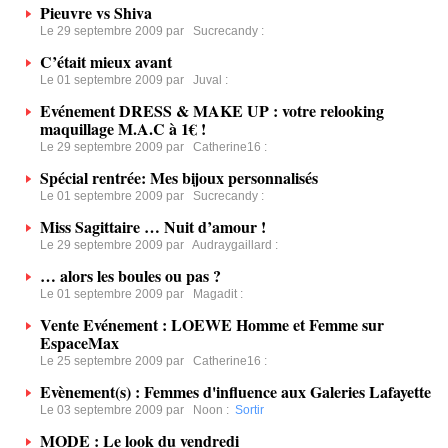
Pieuvre vs Shiva
Le 29 septembre 2009 par
Sucrecandy
:
C’était mieux avant
Le 01 septembre 2009 par
Juval
:
Evénement DRESS & MAKE UP : votre relooking
maquillage M.A.C à 1€ !
Le 29 septembre 2009 par
Catherine16
:
Spécial rentrée: Mes bijoux personnalisés
Le 01 septembre 2009 par
Sucrecandy
:
Miss Sagittaire … Nuit d’amour !
Le 29 septembre 2009 par
Audraygaillard
:
… alors les boules ou pas ?
Le 01 septembre 2009 par
Magadit
:
Vente Evénement : LOEWE Homme et Femme sur
EspaceMax
Le 25 septembre 2009 par
Catherine16
:
Evènement(s) : Femmes d'influence aux Galeries Lafayette
Le 03 septembre 2009 par
Noon
:
Sortir
MODE : Le look du vendredi