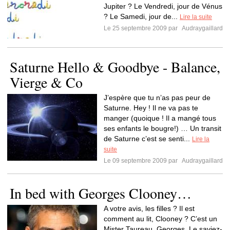
Jupiter ? Le Vendredi, jour de Vénus
? Le Samedi, jour de...
Lire la suite
Le 25 septembre 2009 par
Audraygaillard
Saturne Hello & Goodbye - Balance,
Vierge & Co
J’espère que tu n’as pas peur de
Saturne. Hey ! Il ne va pas te
manger (quoique ! Il a mangé tous
ses enfants le bougre!) … Un transit
de Saturne c’est se senti...
Lire la
suite
Le 09 septembre 2009 par
Audraygaillard
In bed with Georges Clooney…
A votre avis, les filles ? Il est
comment au lit, Clooney ? C’est un
Mister Taureau, Georges. Le saviez-