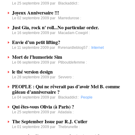
Le 25 septembre 2009 par
Blackaddict
:
Joyeux Anniversaire !!!
Le 02 septembre 2009 par
Marredurose
:
Just Gia, rock n' roll...No particular order.
Le 16 septembre 2009 par
Macadam Cowgirl
:
Envie d’un petit lifting?
Le 11 septembre 2009 par
Rvrenardleblog57
:
Internet
Mort de l’humoriste Sim
Le 06 septembre 2009 par
Ptiboutdefemme
:
le thé version design
Le 28 septembre 2009 par
Sevvero
:
PEOPLE : Qui ne rêverait pas d’avoir Mel B. comme
gâteau d’anniversaire ?
Le 04 septembre 2009 par
Blackaddict
:
People
Qui êtes-vous Olivia (à Paris) ?
Le 25 septembre 2009 par
Adadala
:
The September Issue par R.J. Cutler
Le 01 septembre 2009 par
Thebrunette
: