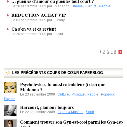
… gueules d’amour ou gueules tout court ?
Le 28 septembre 2009 par
Magadit
:
Cinéma
,
Culture
,
People
REDUCTION ACHAT VIP
Le 03 septembre 2009 par
Colaly
:
Ca s’en va et ca revient
Le 20 septembre 2009 par
Juval
:
1
2
3
4
5
LES PRÉCÉDENTS COUPS DE CŒUR PAPERBLOG
Psychotest: es-tu aussi calculateur (trice) que
Madonna ?
Le 23 septembre 2009
Culture
,
Musique
,
People
,
Pop/rock
,
Psycho
Harcourt, glamour toujours
Le 22 septembre 2009
Expos & Musées
,
Sortir
Comment trouver son Gyn-est-cool parmi les Gyn-est-
con ?