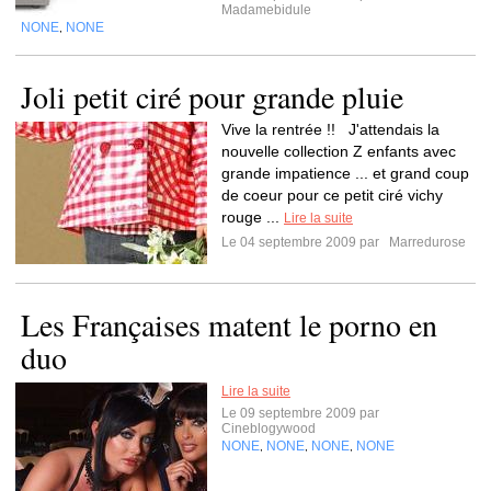
Madamebidule
NONE
NONE
,
Joli petit ciré pour grande pluie
Vive la rentrée !! J'attendais la
nouvelle collection Z enfants avec
grande impatience ... et grand coup
de coeur pour ce petit ciré vichy
rouge ...
Lire la suite
Le 04 septembre 2009 par
Marredurose
Les Françaises matent le porno en
duo
Lire la suite
Le 09 septembre 2009 par
Cineblogywood
NONE
NONE
NONE
NONE
,
,
,