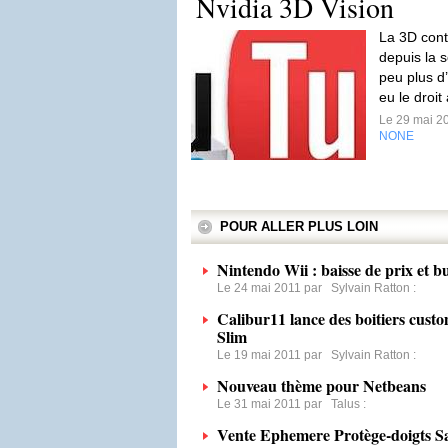
Nvidia 3D Vision
La 3D cont
depuis la s
peu plus d
eu le droi
Le 29 mai 2
NONE
POUR ALLER PLUS LOIN
Nintendo Wii : baisse de prix et b
Le 24 mai 2011 par
Sylvain Ratton
:
Calibur11 lance des boitiers cust
Slim
Le 19 mai 2011 par
Sylvain Ratton
:
Nouveau thème pour Netbeans
Le 31 mai 2011 par
Talus
:
Vente Ephemere Protège-doigts Sa