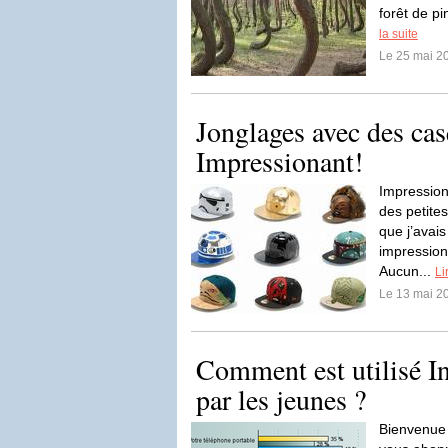
forêt de pi
la suite
Le 25 mai 2
Jonglages avec des ca
Impressionant!
Impression
des petite
que j’avai
impression
Aucun...
Li
Le 13 mai 2
Comment est utilisé In
par les jeunes ?
Bienvenue 