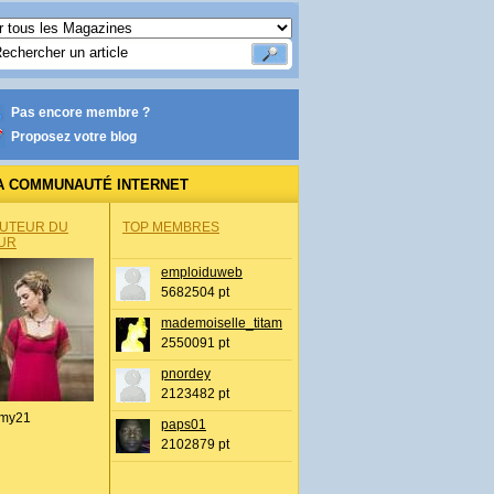
Pas encore membre ?
Proposez votre blog
A COMMUNAUTÉ INTERNET
AUTEUR DU
TOP MEMBRES
UR
emploiduweb
5682504 pt
mademoiselle_titam
2550091 pt
pnordey
2123482 pt
my21
paps01
2102879 pt