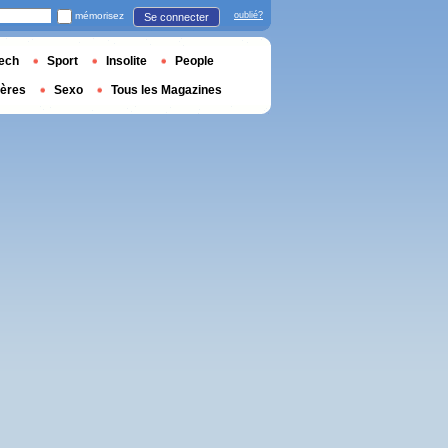
mémorisez
oublié?
Se connecter
ech
Sport
Insolite
People
ières
Sexo
Tous les Magazines