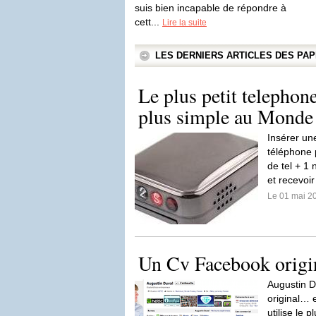
suis bien incapable de répondre à
cett...
Lire la suite
LES DERNIERS ARTICLES DES P
Le plus petit telephone
plus simple au Monde
Insérer un
téléphone 
de tel + 1
et recevoi
Le 01 mai 2
Un Cv Facebook origi
Augustin Du
original… 
utilise le