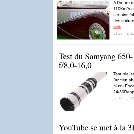
A l'heure o
110Km/h o
certains fa
des voitur
suite
Le 06 mai 2
Test du Samyang 65
f/8,0-16,0
Test réali
(ancien ph
plus:- Foc
24/36Rappo
Le 25 mai 2
YouTube se met à la 3D