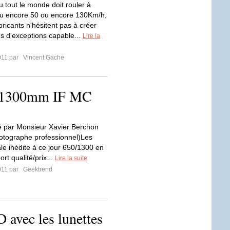
u tout le monde doit rouler à
u encore 50 ou encore 130Km/h,
bricants n'hésitent pas à créer
es d'exceptions capable...
Lire la
011 par
Vincent Gache
0-1300mm IF MC
sé par Monsieur Xavier Berchon
otographe professionnel)Les
ale inédite à ce jour 650/1300 en
rt qualité/prix...
Lire la suite
011 par
Geektrend
 avec les lunettes