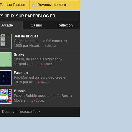
Tout sur l'auteur
Devenez membre
ES JEUX SUR PAPERBLOG.FR
Arcade
Casino
Réflexion
Jeu de briques
Ce jeu de briques a été conçu en
1985 par Alexei......
Jouez
Snake
Snake, de l'anglais signifiant «
serpent », est......
Jouez
Pacman
Pac-Man est un jeu vidéo créé en
1979 par le......
Jouez
Bubble
Puzzle Bobble aussi appelée Bust-a-
Move en......
Jouez
Découvrir l'espace Jeux