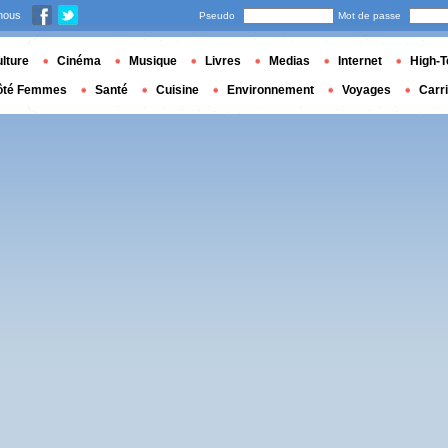
nous
Pseudo
Mot de passe
lture
Cinéma
Musique
Livres
Medias
Internet
High-T
ôté Femmes
Santé
Cuisine
Environnement
Voyages
Carr