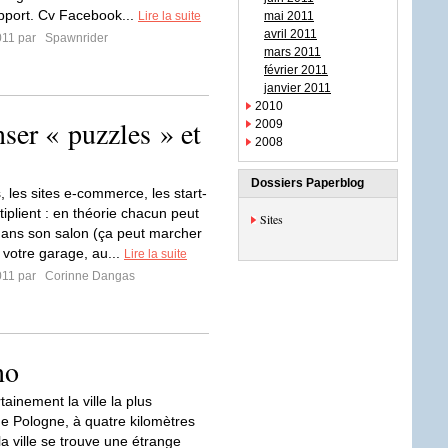
port. Cv Facebook...
Lire la suite
mai 2011
avril 2011
011 par
Spawnrider
mars 2011
février 2011
janvier 2011
2010
nser « puzzles » et
2009
2008
Dossiers Paperblog
, les sites e-commerce, les start-
iplient : en théorie chacun peut
Sites
dans son salon (ça peut marcher
 votre garage, au...
Lire la suite
011 par
Corinne Dangas
no
tainement la ville la plus
e Pologne, à quatre kilomètres
a ville se trouve une étrange