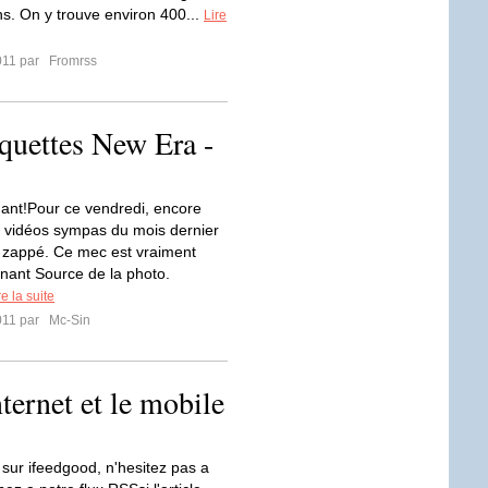
ns. On y trouve environ 400...
Lire
011 par
Fromrss
squettes New Era -
ant!Pour ce vendredi, encore
s vidéos sympas du mois dernier
s zappé. Ce mec est vraiment
nant Source de la photo.
re la suite
011 par
Mc-Sin
ternet et le mobile
sur ifeedgood, n'hesitez pas a