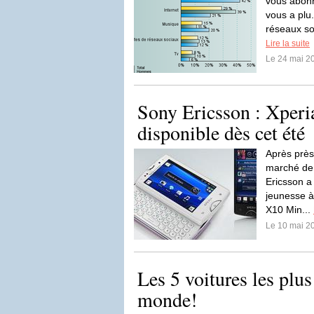
vous abonne
vous a plu.
réseaux so
Lire la suite
Le 24 mai 2
Sony Ericsson : Xperi
disponible dès cet été
Après près
marché de 
Ericsson a
jeunesse à
X10 Min...
Le 10 mai 2
Les 5 voitures les plus
monde!