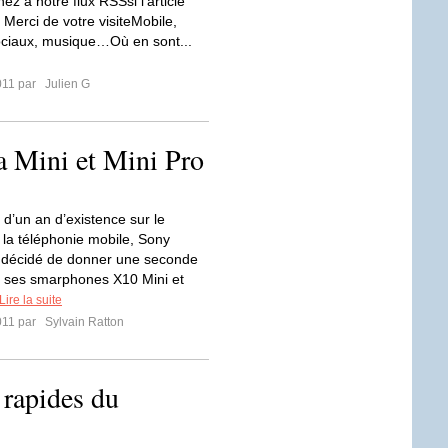
z a notre flux RSSsi l'article
 Merci de votre visiteMobile,
ciaux, musique…Où en sont...
011 par
Julien G
a Mini et Mini Pro
 d’un an d’existence sur le
la téléphonie mobile, Sony
 décidé de donner une seconde
 ses smarphones X10 Mini et
Lire la suite
011 par
Sylvain Ratton
 rapides du