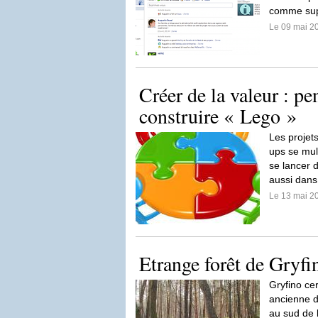
comme sup
Le 09 mai 2
Créer de la valeur : pe
construire « Lego »
Les projets
ups se mult
se lancer 
aussi dans
Le 13 mai 2
Etrange forêt de Gryfi
Gryfino cer
ancienne d
au sud de l