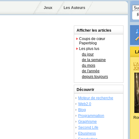
Jeux
Les Auteurs
Afficher les articles
Coups de cœur
Paperblog
Les plus lus
L
du jour
de la semaine
L’
du mois
JO
de l'année
depuis toujours
Découvrir
Moteur de recherche
Web2.0
Blog
Programmation
Ro
Graphisme
Second Life
Ebusiness