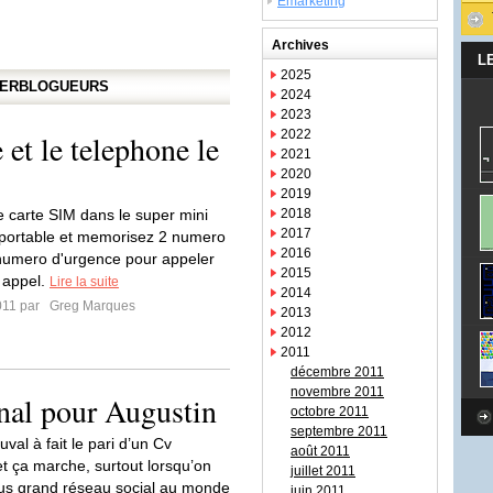
Emarketing
Archives
L
2025
APERBLOGUEURS
2024
2023
2022
 et le telephone le
2021
2020
2019
e carte SIM dans le super mini
2018
2017
portable et memorisez 2 numero
2016
 numero d'urgence pour appeler
2015
r appel.
Lire la suite
2014
011 par
Greg Marques
2013
2012
2011
décembre 2011
novembre 2011
nal pour Augustin
octobre 2011
septembre 2011
val à fait le pari d’un Cv
août 2011
et ça marche, surtout lorsqu’on
juillet 2011
 plus grand réseau social au monde
juin 2011